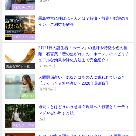
運命の人
スピリチュアル
霧島神宮に呼ばれる人とは？特徴・前兆と歓迎のサ
イン、ご利益を解説
スピリチュアル
2月21日の誕生石「ホーン」の意味や特徴や色の種
類｜石言葉「恋の焦がれ」の「ホーン」のスピリチ
ュアルな効果や浄化方法まで完全紹介！
誕生石365日一覧
2月の誕生石
【正しい意味や石言
葉】
人間関係占い・あなたはあの人に嫌われている？
【よく当たる無料占い・2020年最新版】
生年月日占い
運勢占い
過去世とはどういう意味？現世への影響とリーディ
ングや思い出す方法
AC
スピリチュアル