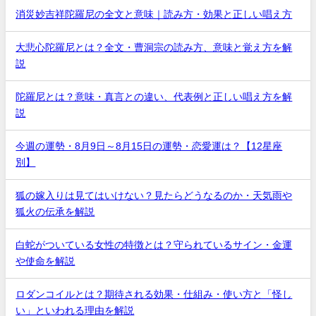
消災妙吉祥陀羅尼の全文と意味｜読み方・効果と正しい唱え方
大悲心陀羅尼とは？全文・曹洞宗の読み方、意味と覚え方を解
説
陀羅尼とは？意味・真言との違い、代表例と正しい唱え方を解
説
今週の運勢・8月9日～8月15日の運勢・恋愛運は？【12星座
別】
狐の嫁入りは見てはいけない？見たらどうなるのか・天気雨や
狐火の伝承を解説
白蛇がついている女性の特徴とは？守られているサイン・金運
や使命を解説
ロダンコイルとは？期待される効果・仕組み・使い方と「怪し
い」といわれる理由を解説