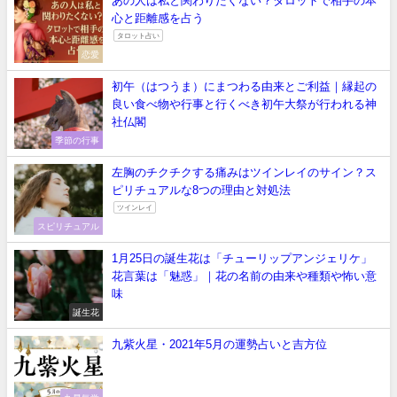
あの人は私と関わりたくない？タロットで相手の本
心と距離感を占う
タロット占い
恋愛
初午（はつうま）にまつわる由来とご利益｜縁起の
良い食べ物や行事と行くべき初午大祭が行われる神
社仏閣
季節の行事
左胸のチクチクする痛みはツインレイのサイン？ス
ピリチュアルな8つの理由と対処法
ツインレイ
スピリチュアル
1月25日の誕生花は「チューリップアンジェリケ」
花言葉は「魅惑」｜花の名前の由来や種類や怖い意
味
誕生花
九紫火星・2021年5月の運勢占いと吉方位