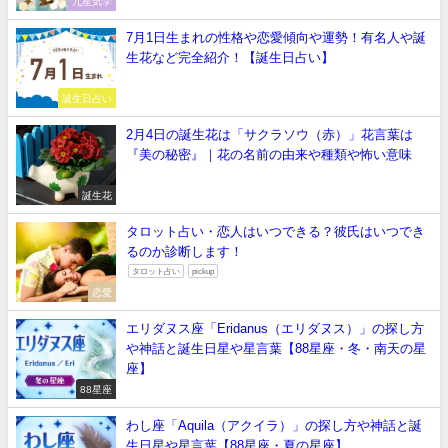
九星気学
7月1日生まれの性格や恋愛傾向や運勢！有名人や誕
生花など完全紹介！【誕生日占い】
誕生日占い
2月4日の誕生花は「サクラソウ（赤）」花言葉は
『美の秘密』｜花の名前の由来や種類や怖い意味
誕生花
タロット占い・恋人はいつできる？彼氏はいつでき
るのか診断します！
タロット占い
pickup
恋愛
エリダヌス座「Eridanus（エリダヌス）」の探し方
や神話と誕生日星や星言葉【88星座・冬・南天の星
座】
88星座
わし座「Aquila（アクイラ）」の探し方や神話と誕
生日星や星言葉【88星座・夏の星座】