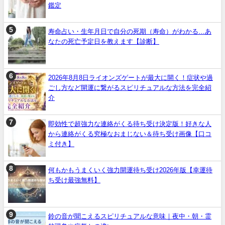
鑑定
寿命占い・生年月日で自分の死期（寿命）がわかる…あ
なたの死亡予定日を教えます【診断】
2026年8月8日ライオンズゲートが最大に開く！症状や過
ごし方など開運に繋がるスピリチュアルな方法を完全紹
介
即効性で超強力な連絡がくる待ち受け決定版！好きな人
から連絡がくる究極なおまじない＆待ち受け画像【口コ
ミ付き】
何もかもうまくいく強力開運待ち受け2026年版【幸運待
ち受け最強無料】
鈴の音が聞こえるスピリチュアルな意味｜夜中・朝・霊