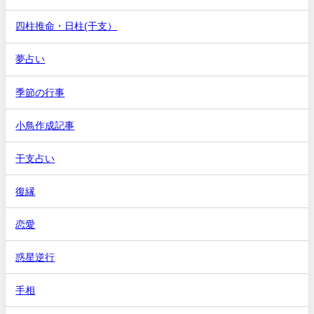
四柱推命・日柱(干支）
夢占い
季節の行事
小鳥作成記事
干支占い
復縁
恋愛
惑星逆行
手相