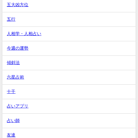
五大凶方位
五行
人相学・人相占い
今週の運勢
傾斜法
六星占術
十干
占いアプリ
占い師
友達