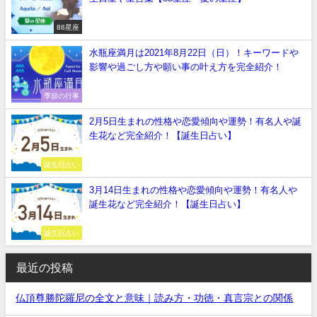
88星座
水瓶座満月は2021年8月22日（日）！キーワードや
影響や過ごし方や願い事の叶え方を完全紹介！
季節の行事
2月5日生まれの性格や恋愛傾向や運勢！有名人や誕
生花など完全紹介！【誕生日占い】
誕生日占い
3月14日生まれの性格や恋愛傾向や運勢！有名人や
誕生花など完全紹介！【誕生日占い】
誕生日占い
最近の投稿
仏頂尊勝陀羅尼の全文と意味｜読み方・功徳・真言宗との関係