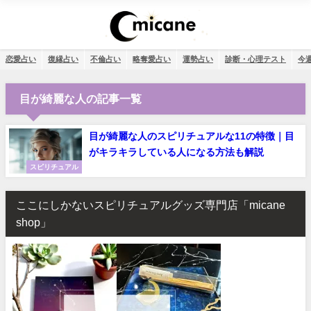
恋愛占い
復縁占い
不倫占い
略奪愛占い
運勢占い
診断・心理テスト
今
目が綺麗な人の記事一覧
目が綺麗な人のスピリチュアルな11の特徴｜目
がキラキラしている人になる方法も解説
スピリチュアル
ここにしかないスピリチュアルグッズ専門店「micane
shop」