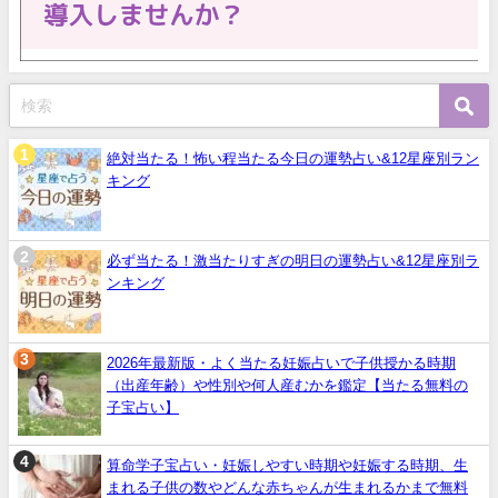
絶対当たる！怖い程当たる今日の運勢占い&12星座別ラン
キング
必ず当たる！激当たりすぎの明日の運勢占い&12星座別ラ
ンキング
2026年最新版・よく当たる妊娠占いで子供授かる時期
（出産年齢）や性別や何人産むかを鑑定【当たる無料の
子宝占い】
算命学子宝占い・妊娠しやすい時期や妊娠する時期、生
まれる子供の数やどんな赤ちゃんが生まれるかまで無料