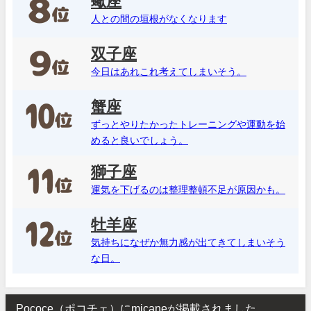
蠍座
人との間の垣根がなくなります
双子座
今日はあれこれ考えてしまいそう。
蟹座
ずっとやりたかったトレーニングや運動を始
めると良いでしょう。
獅子座
運気を下げるのは整理整頓不足が原因かも。
牡羊座
気持ちになぜか無力感が出てきてしまいそう
な日。
Pococe（ポコチェ）にmicaneが掲載されました