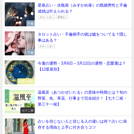
星座占い・水瓶座（みずがめ座）の既婚男性と不倫
成就は叶えられる？
タロット占い
星座占い
不倫
タロット占い・不倫相手の彼は嘘をついてる？隠し
事はある？
タロット占い
不倫
今週の運勢・3月6日～3月12日の運勢・恋愛運は？
【12星座別】
今週の運勢
温風至（あつかぜいたる）の意味や時期とは？旬の
野菜、魚、草花、行事まで完全紹介！【七十二候・
第三十一候】
七十二候
占いを信じない人と信じる人の違いは何？占いに依
存する理由と上手に付き合うコツ