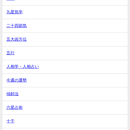
九星気学
二十四節気
五大凶方位
五行
人相学・人相占い
今週の運勢
傾斜法
六星占術
十干