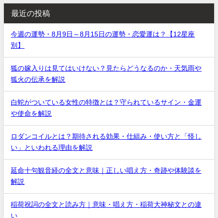
最近の投稿
今週の運勢・8月9日～8月15日の運勢・恋愛運は？【12星座
別】
狐の嫁入りは見てはいけない？見たらどうなるのか・天気雨や
狐火の伝承を解説
白蛇がついている女性の特徴とは？守られているサイン・金運
や使命を解説
ロダンコイルとは？期待される効果・仕組み・使い方と「怪し
い」といわれる理由を解説
延命十句観音経の全文と意味｜正しい唱え方・奇跡や体験談を
解説
稲荷祝詞の全文と読み方｜意味・唱え方・稲荷大神秘文との違
い