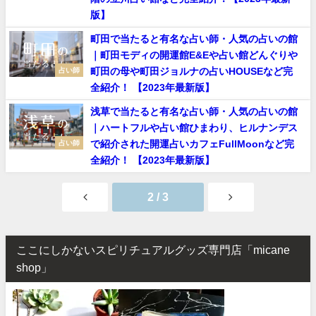
版】
町田で当たると有名な占い師・人気の占いの館
｜町田モディの開運館E&Eや占い館どんぐりや
町田の母や町田ジョルナの占いHOUSEなど完
占い師
全紹介！ 【2023年最新版】
浅草で当たると有名な占い師・人気の占いの館
｜ハートフルや占い館ひまわり、ヒルナンデス
で紹介された開運占いカフェFullMoonなど完
占い師
全紹介！ 【2023年最新版】
2 / 3
ここにしかないスピリチュアルグッズ専門店「micane
shop」