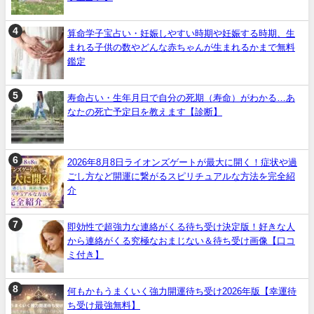
算命学子宝占い・妊娠しやすい時期や妊娠する時期、生
まれる子供の数やどんな赤ちゃんが生まれるかまで無料
鑑定
寿命占い・生年月日で自分の死期（寿命）がわかる…あ
なたの死亡予定日を教えます【診断】
2026年8月8日ライオンズゲートが最大に開く！症状や過
ごし方など開運に繋がるスピリチュアルな方法を完全紹
介
即効性で超強力な連絡がくる待ち受け決定版！好きな人
から連絡がくる究極なおまじない＆待ち受け画像【口コ
ミ付き】
何もかもうまくいく強力開運待ち受け2026年版【幸運待
ち受け最強無料】