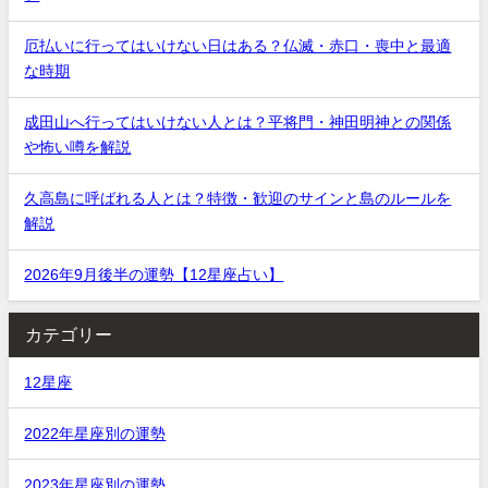
厄払いに行ってはいけない日はある？仏滅・赤口・喪中と最適
な時期
成田山へ行ってはいけない人とは？平将門・神田明神との関係
や怖い噂を解説
久高島に呼ばれる人とは？特徴・歓迎のサインと島のルールを
解説
2026年9月後半の運勢【12星座占い】
カテゴリー
12星座
2022年星座別の運勢
2023年星座別の運勢