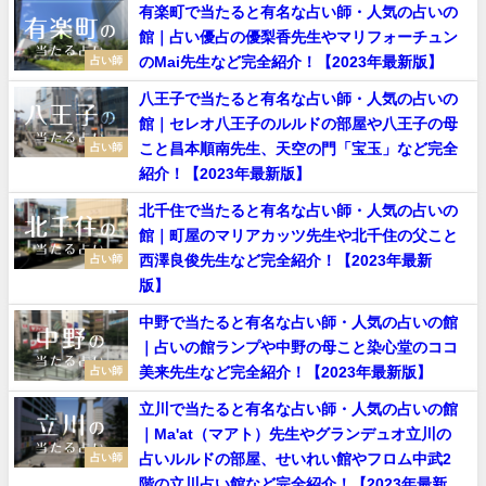
有楽町で当たると有名な占い師・人気の占いの
館｜占い優占の優梨香先生やマリフォーチュン
のMai先生など完全紹介！【2023年最新版】
占い師
八王子で当たると有名な占い師・人気の占いの
館｜セレオ八王子のルルドの部屋や八王子の母
こと昌本順南先生、天空の門「宝玉」など完全
占い師
紹介！【2023年最新版】
北千住で当たると有名な占い師・人気の占いの
館｜町屋のマリアカッツ先生や北千住の父こと
西澤良俊先生など完全紹介！【2023年最新
占い師
版】
中野で当たると有名な占い師・人気の占いの館
｜占いの館ランプや中野の母こと染心堂のココ
美来先生など完全紹介！【2023年最新版】
占い師
立川で当たると有名な占い師・人気の占いの館
｜Ma'at（マアト）先生やグランデュオ立川の
占いルルドの部屋、せいれい館やフロム中武2
占い師
階の立川占い館など完全紹介！【2023年最新