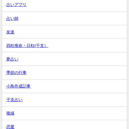
占いアプリ
占い師
友達
四柱推命・日柱(干支）
夢占い
季節の行事
小鳥作成記事
干支占い
復縁
恋愛