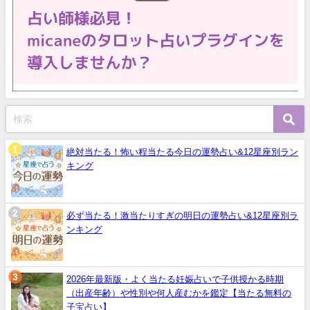
絶対当たる！怖い程当たる今日の運勢占い&12星座別ラン
キング
必ず当たる！激当たりすぎの明日の運勢占い&12星座別ラ
ンキング
2026年最新版・よく当たる妊娠占いで子供授かる時期
（出産年齢）や性別や何人産むかを鑑定【当たる無料の
子宝占い】