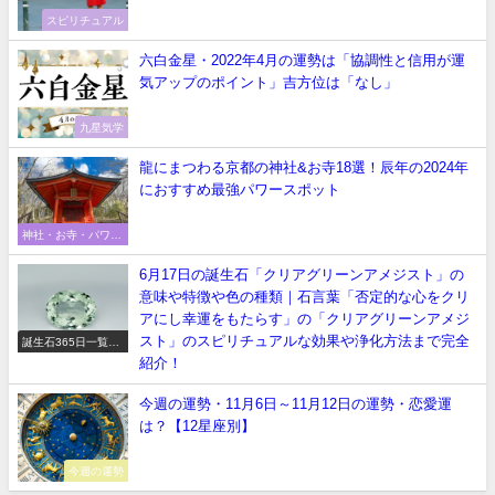
スピリチュアル
六白金星・2022年4月の運勢は「協調性と信用が運
気アップのポイント」吉方位は「なし」
九星気学
龍にまつわる京都の神社&お寺18選！辰年の2024年
におすすめ最強パワースポット
神社・お寺・パワー
スポット
6月17日の誕生石「クリアグリーンアメジスト」の
意味や特徴や色の種類｜石言葉「否定的な心をクリ
アにし幸運をもたらす」の「クリアグリーンアメジ
スト」のスピリチュアルな効果や浄化方法まで完全
誕生石365日一覧
【正しい意味や石言
紹介！
葉】
今週の運勢・11月6日～11月12日の運勢・恋愛運
は？【12星座別】
今週の運勢