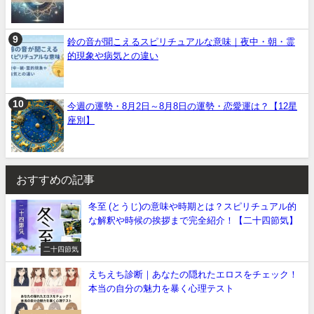
鈴の音が聞こえるスピリチュアルな意味｜夜中・朝・霊
的現象や病気との違い
今週の運勢・8月2日～8月8日の運勢・恋愛運は？【12星
座別】
おすすめの記事
冬至 (とうじ)の意味や時期とは？スピリチュアル的
な解釈や時候の挨拶まで完全紹介！【二十四節気】
二十四節気
えちえち診断｜あなたの隠れたエロスをチェック！
本当の自分の魅力を暴く心理テスト