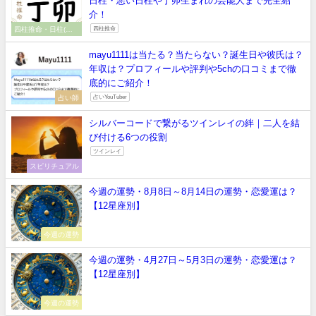
日柱・悪い日柱や丁卯生まれの芸能人まで完全紹
介！
四柱推命・日柱(干
四柱推命
支）
mayu1111は当たる？当たらない？誕生日や彼氏は？
年収は？プロフィールや評判や5chの口コミまで徹
底的にご紹介！
占い師
占いYouTuber
シルバーコードで繋がるツインレイの絆｜二人を結
び付ける6つの役割
ツインレイ
スピリチュアル
今週の運勢・8月8日～8月14日の運勢・恋愛運は？
【12星座別】
今週の運勢
今週の運勢・4月27日～5月3日の運勢・恋愛運は？
【12星座別】
今週の運勢