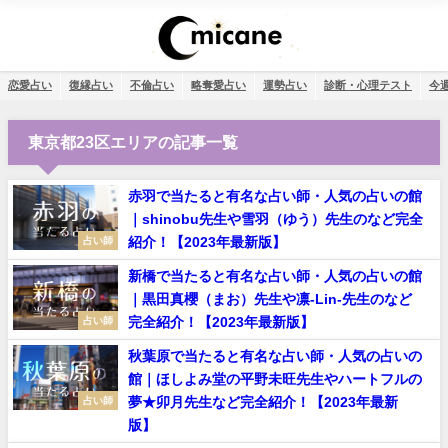
恋愛占い
復縁占い
不倫占い
略奪愛占い
運勢占い
診断・心理テスト
今
東京都23区エリアの記事一覧
赤羽で当たると有名な占い師・人気の占いの館
｜shinobu先生や雪羽（ゆう）先生のなど完全
紹介！【2023年最新版】
占い師
新橋で当たると有名な占い師・人気の占いの館
｜黒田真櫻（まお）先生や凛‐Lin‐先生のなど
完全紹介！【2023年最新版】
占い師
秋葉原で当たると有名な占い師・人気の占いの
館｜ほしよみ堂の平野未旺先生やハートフルの
夢★卯月先生など完全紹介！【2023年最新
占い師
版】