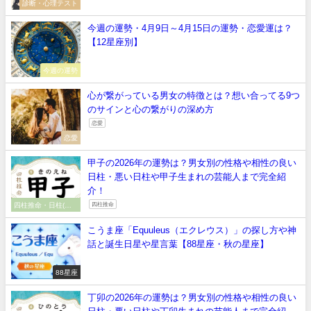
診断・心理テスト
今週の運勢・4月9日～4月15日の運勢・恋愛運は？
【12星座別】
今週の運勢
心が繋がっている男女の特徴とは？想い合ってる9つ
のサインと心の繋がりの深め方
恋愛
恋愛
甲子の2026年の運勢は？男女別の性格や相性の良い
日柱・悪い日柱や甲子生まれの芸能人まで完全紹
介！
四柱推命・日柱(干
四柱推命
支）
こうま座「Equuleus（エクレウス）」の探し方や神
話と誕生日星や星言葉【88星座・秋の星座】
88星座
丁卯の2026年の運勢は？男女別の性格や相性の良い