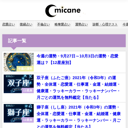
恋愛占い
復縁占い
不倫占い
略奪愛占い
運勢占い
診断・心理テスト
今
記事一覧
今週の運勢・9月27日～10月3日の運勢・恋愛
運は？【12星座別】
今週の運勢
双子座（ふたご座）2021年（令和3年）の運
勢・全体運・恋愛運・仕事運・金運・結婚運・
健康運・ラッキーカラー・ラッキーナンバー・
12星座
月ごとの運気を無料鑑定【当たる】
獅子座（しし座）2021年（令和3年）の運勢・
全体運・恋愛運・仕事運・金運・結婚運・健康
運・ラッキーカラー・ラッキーナンバー・月ご
12星座
との運気を無料鑑定【当たる】