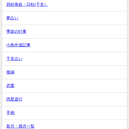
四柱推命・日柱(干支）
夢占い
季節の行事
小鳥作成記事
干支占い
復縁
恋愛
惑星逆行
手相
新月・満月一覧