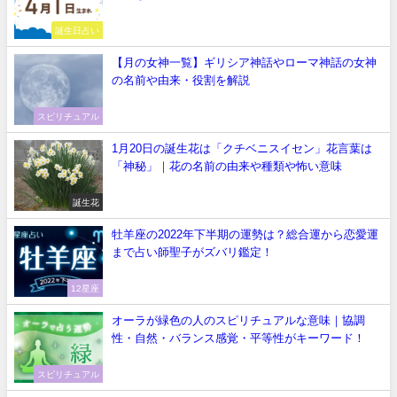
誕生日占い
【月の女神一覧】ギリシア神話やローマ神話の女神
の名前や由来・役割を解説
スピリチュアル
1月20日の誕生花は「クチベニスイセン」花言葉は
「神秘」｜花の名前の由来や種類や怖い意味
誕生花
牡羊座の2022年下半期の運勢は？総合運から恋愛運
まで占い師聖子がズバリ鑑定！
12星座
オーラが緑色の人のスピリチュアルな意味｜協調
性・自然・バランス感覚・平等性がキーワード！
スピリチュアル