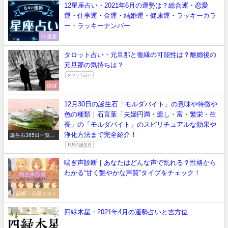
12星座占い・2021年6月の運勢は？総合運・恋愛
運・仕事運・金運・結婚運・健康運・ラッキーカラ
ー・ラッキーナンバー
12星座
タロット占い・元旦那と復縁の可能性は？離婚後の
元旦那の気持ちは？
タロット占い
復縁
12月30日の誕生石「モルダバイト」の意味や特徴や
色の種類｜石言葉「夫婦円満・癒し・富・繁栄・生
長」の「モルダバイト」のスピリチュアルな効果や
浄化方法まで完全紹介！
誕生石365日一覧
【正しい意味や石言
12月の誕生石
葉】
喘ぎ声診断｜あなたはどんな声で乱れる？性格から
わかる“甘く艶やかな声質”タイプをチェック！
診断・心理テスト
四緑木星・2021年4月の運勢占いと吉方位