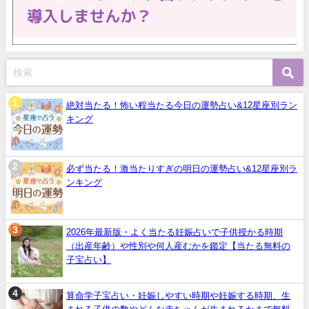
絶対当たる！怖い程当たる今日の運勢占い&12星座別ラン
キング
必ず当たる！激当たりすぎの明日の運勢占い&12星座別ラ
ンキング
2026年最新版・よく当たる妊娠占いで子供授かる時期
（出産年齢）や性別や何人産むかを鑑定【当たる無料の
子宝占い】
算命学子宝占い・妊娠しやすい時期や妊娠する時期、生