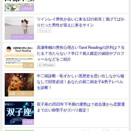
九星気学
ツインレイ男性が会いに来る12の前兆｜逃げてばか
りだった男性が迎えに来るサイン
ツインレイ
スピリチュアル
高瀬隼輔の男性心理占いTarot Readingの評判は？当
たる？当たらない？辛口？個人鑑定の値段やプロフ
ィールなどをご紹介
占い師
占い師Youtuber
中二病診断・恥ずかしい黒歴史を思い出しながら嘘
なしで回答必須！あなたの厨二病女子&男子レベル
を診断！
診断・心理テスト
双子座の2022年下半期の運勢は？総合運から恋愛運
まで占い師聖子がズバリ鑑定！
12星座