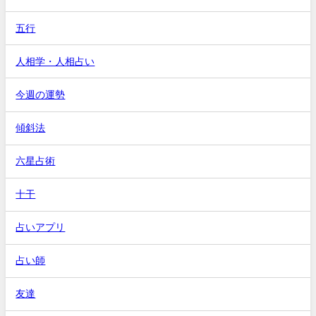
五行
人相学・人相占い
今週の運勢
傾斜法
六星占術
十干
占いアプリ
占い師
友達