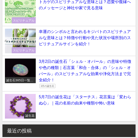
トカゲのスピリチュアルな意味とは？恋愛や復縁へ
のメッセージと神社や家で見る意味
スピリチュアル
幸運のシンボルと言われるキジバトのスピリチュア
ルな意味とは？特徴や行動や見た状況や場所別のス
ピリチュアルサインを紹介！
スピリチュアル
3月2日の誕生石「シェル・オパール」の意味や特徴
や色の種類｜石言葉「和合・合体」の「シェル・オ
パール」のスピリチュアルな効果や浄化方法まで完
全紹介！
誕生石365日一覧
【正しい意味や石言
3月の誕生石
葉】
5月7日の誕生花は「スターチス」花言葉は「変わら
ぬ心」｜花の名前の由来や種類や怖い意味
誕生花
最近の投稿