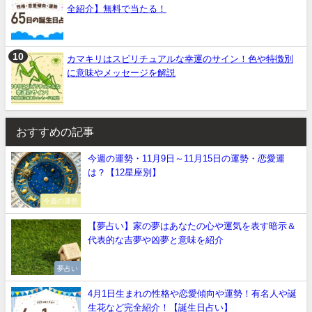
全紹介】無料で当たる！
カマキリはスピリチュアルな幸運のサイン！色や特徴別
に意味やメッセージを解説
おすすめの記事
今週の運勢・11月9日～11月15日の運勢・恋愛運
は？【12星座別】
今週の運勢
【夢占い】家の夢はあなたの心や運気を表す暗示＆
代表的な吉夢や凶夢と意味を紹介
夢占い
4月1日生まれの性格や恋愛傾向や運勢！有名人や誕
生花など完全紹介！【誕生日占い】