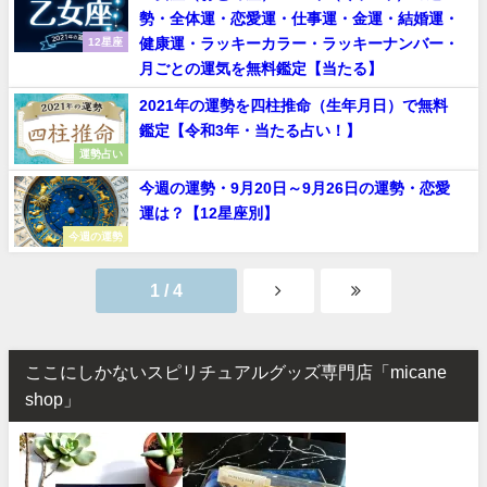
勢・全体運・恋愛運・仕事運・金運・結婚運・
健康運・ラッキーカラー・ラッキーナンバー・
12星座
月ごとの運気を無料鑑定【当たる】
2021年の運勢を四柱推命（生年月日）で無料
鑑定【令和3年・当たる占い！】
運勢占い
今週の運勢・9月20日～9月26日の運勢・恋愛
運は？【12星座別】
今週の運勢
1 / 4
ここにしかないスピリチュアルグッズ専門店「micane
shop」