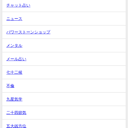
チャット占い
ニュース
パワーストーンショップ
メンタル
メール占い
七十二候
不倫
九星気学
二十四節気
五大凶方位