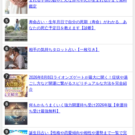
まれる子供の数やどんな赤ちゃんが生まれるかまで無料
鑑定
寿命占い・生年月日で自分の死期（寿命）がわかる…あ
なたの死亡予定日を教えます【診断】
相手の気持ちタロット占い【一枚引き】
2026年8月8日ライオンズゲートが最大に開く！症状や過
ごし方など開運に繋がるスピリチュアルな方法を完全紹
介
何もかもうまくいく強力開運待ち受け2026年版【幸運待
ち受け最強無料】
誕生日占い【性格や恋愛傾向や相性や運勢まで一覧で完