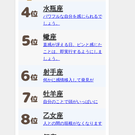
水瓶座
パワフルな自分を感じられるで
しょう。
蠍座
直感が冴える日。ピンと感じた
ことは、即実行するようにしま
しょう。
射手座
何かに感情移入して発見が
牡羊座
自分のことで頭がいっぱいに
乙女座
人との間の垣根がなくなります