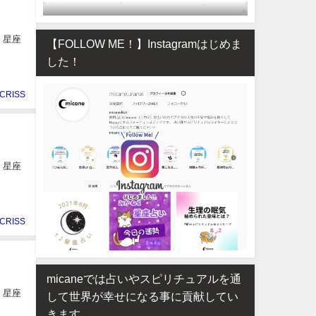
、星座
【FOLLOW ME！】Instagramはじめま
した！
CRISS
、星座
CRISS
micaneでは占いやスピリチュアルを通
、星座
して世界が幸せになる事に貢献してい
きます