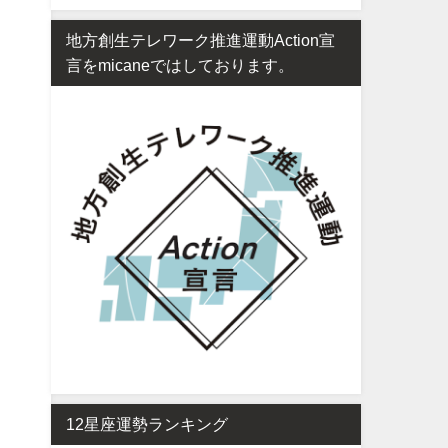
地方創生テレワーク推進運動Action宣
言をmicaneではしております。
12星座運勢ランキング