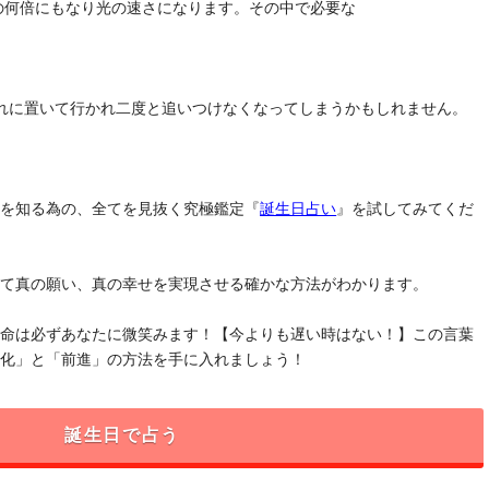
去の何倍にもなり光の速さになります。その中で必要な
れに置いて行かれ二度と追いつけなくなってしまうかもしれません。
」を知る為の、全てを見抜く究極鑑定『
誕生日占い
』を試してみてくだ
けて真の願い、真の幸せを実現させる確かな方法がわかります。
運命は必ずあなたに微笑みます！【今よりも遅い時はない！】この言葉
変化」と「前進」の方法を手に入れましょう！
誕生日で占う