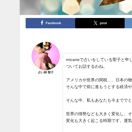
Facebook
post
micaneで占いをしている聖子
ついてお話するわね。
占い師 聖子
アメリカや世界の関税…、日本の
そんな中で前に進もうとする経済
そんな中、私もあなたも今までで
世界の情勢なども大きく変化し、
変化も大きく起こる時期です。運