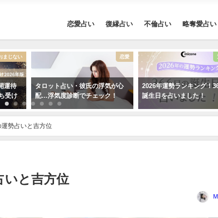
恋愛占い
復縁占い
不倫占い
略奪愛占い
おまじない
恋愛
開運待
タロット占い・彼氏の浮気が心
2026年運勢ランキング！3
待ち受け
配…浮気度診断でチェック！
誕生日を占いました！
月の運勢占いと吉方位
勢占いと吉方位
M