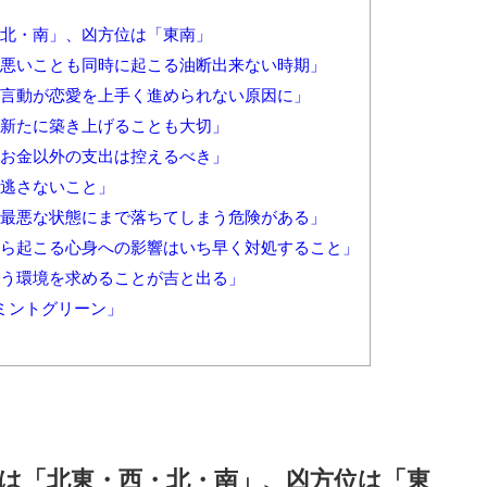
・北・南」、凶方位は「東南」
とも悪いことも同時に起こる油断出来ない時期」
剰な言動が恋愛を上手く進められない原因に」
係を新たに築き上げることも大切」
要なお金以外の支出は控えるべき」
を逃さないこと」
ると最悪な状態にまで落ちてしまう危険がある」
スから起こる心身への影響はいち早く対処すること」
く違う環境を求めることが吉と出る」
「ミントグリーン」
方位は「北東・西・北・南」、凶方位は「東