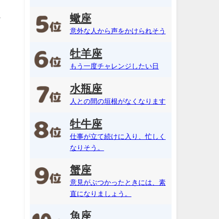
蠍座
ギ
意外な人から声をかけられそう
牡羊座
もう一度チャレンジしたい日
水瓶座
人との間の垣根がなくなります
牡牛座
仕事が立て続けに入り、忙しく
なりそう。
蟹座
意見がぶつかったときには、素
直になりましょう。
魚座