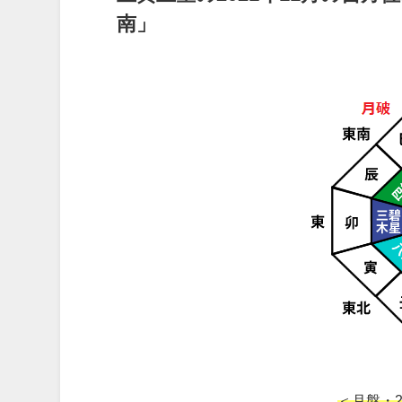
南」
＜月盤・2