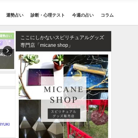
運勢占い
診断・心理テスト
今週の占い
コラム
運勢占い
恋愛
四柱推命・日柱
ここにしかないスピリチュアルグッズ
専門店「micane shop」
66日の
タロット占い・恋人はいつでき
四柱推命で占う2026年のあ
る？彼氏はいつできるのか診断
の運勢【生年月日で無料鑑
します！
IYUKI