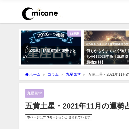
ピリチュアル
12星座
ーストー
【2026年】12星座別の運勢まと
何もかもうまくいく強力
愛・仕事
め
ち受け2026年版【幸運
最強無料】
ホーム
コラム
九星気学
五黄土星・2021年11
九星気学
五黄土星・2021年11月の運
本ページはプロモーションが含まれています