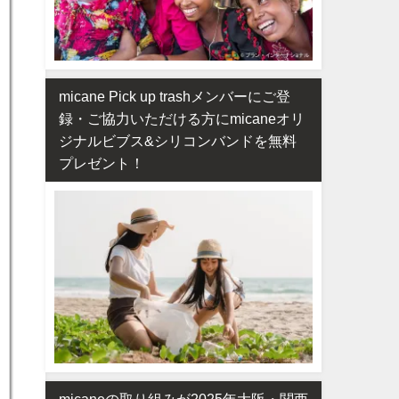
micane Pick up trashメンバーにご登
録・ご協力いただける方にmicaneオリ
ジナルビブス&シリコンバンドを無料
プレゼント！
micaneの取り組みが2025年大阪・関西