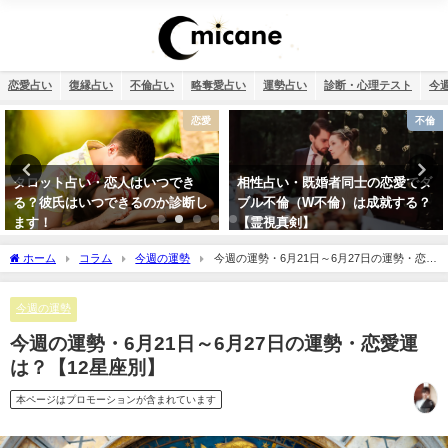
恋愛占い
復縁占い
不倫占い
略奪愛占い
運勢占い
診断・心理テスト
今
不倫
恋愛
相性占い・既婚者同士の恋愛でダ
タロット占い・彼氏からの連絡が
ブル不倫（W不倫）は成就する？
来ない理由は？待つほうがいい？
【霊視真剣】
ホーム
コラム
今週の運勢
今週の運勢・6月21日～6月27日の運勢・恋愛
運は？【12星座別】
今週の運勢
今週の運勢・6月21日～6月27日の運勢・恋愛運
は？【12星座別】
本ページはプロモーションが含まれています