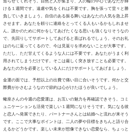
巡らせてくれそう。自然と人が集まり、人の輪の中心であなたが輝
ける１週間です。遠慮や気をくれは不要です。胸を張って堂々と勝
負していきましょう。自信のある振る舞いはあなたの人気を急上昇
させます。あなたを頼りに連絡をとってくる人もいるかもしれませ
ん。誰かのために何かをしてあげたくなる思いも強くなりそうなの
で、先回りしてサポートしてあげると喜ばれるでしょう。そのお礼
はのちに返ってくるので、今は見返りを求めないことが大事です。
ただし、ただ甘えてくるような人には不要です。あなたがうまく利
用されてしまうだけです。そこは厳しく突き放すことも必要です。
あなたの力を必要としている人にだけサポートしてあげましょう。
金運の面では、予想以上の出費で痛い目に合いそうです。何かと交
際費がかさむようなので節約は心がけたほうが良いでしょう。
蠍座さんの今週の恋愛運は、お互いの魅力を再確認できそう。コミ
ュニケーションも活発で楽しい１週間になりそうです。気になる彼
と恋人へ発展できたり、パートナーさんとは結婚へと流れが来そう
です。ここで大事なポイントは、二人の夢や目標をきちんと語り合
えるかどうかです。楽しい未来が想像できない恋愛なら、ちょっと