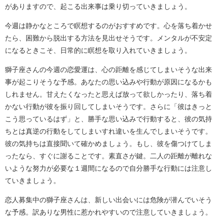
がありますので、起こる出来事は乗り切っていきましょう。
今週は静かなところで瞑想するのがおすすめです。心を落ち着かせ
たら、困難から脱出する方法を見出せそうです。メンタルが不安定
になるときこそ、日常的に瞑想を取り入れていきましょう。
獅子座さんの今週の恋愛運は、心の距離を感じてしまいそうな出来
事が起こりそうな予感。あなたの思い込みや行動が原因になるかも
しれません。甘えたくなったと思えば放って欲しかったり、落ち着
かない行動が彼を振り回してしまいそうです。さらに「彼はきっと
こう思っているはず」と、勝手な思い込みで行動すると、彼の気持
ちとは真逆の行動をしてしまいすれ違いを生んでしまいそうです。
彼の気持ちは直接聞いて確かめましょう。もし、彼を傷つけてしま
ったなら、すぐに謝ることです。素直さが鍵。二人の距離が離れな
いような努力が必要な１週間になるので自分勝手な行動には注意し
ていきましょう。
恋人募集中の獅子座さんは、新しい出会いには危険が潜んでいそう
な予感。訳ありな男性に惹かれやすいので注意していきましょう。