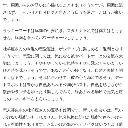
す。周囲からのお誘いに心揺れることもありそうですが、周囲に流
されず、しっかりと自分自身と向き合う日々を過ごしたほうが良い
でしょう。
ラッキーフードは豚肉の生姜焼き。スタミナ不足では体力はもちま
せん。豚肉を食べてパワーチャージしましょう。
牡羊座さんの今週の恋愛運は、ポジティブに楽しめる１週間となり
そうです。恋愛に関しては、気になる彼やパートナーとの交流を大
切にしましょう。もやもやしている気持ちも吹っ飛ぶくらい楽しい
ひと時を味わえそうです。あなたの心が軽くなり、自然と表情も明
るくなるでしょう。それに合わせて、彼の心も満足できそう。デー
トスポットは豊かな自然あふれる公園がベスト。自然を感じながら
散歩やランチをゆったり楽しんでみて。緑あふれる場所で元気と癒
しのエネルギーをもらいましょう。
恋人募集中の牡羊座さんの運勢も好調です。新しい出会いは、思い
がけない場所かもしれません。気分転換に訪れた場所で声をかけら
れる可能性もあります。お出かけの際のヘアメイクはいつもより薄