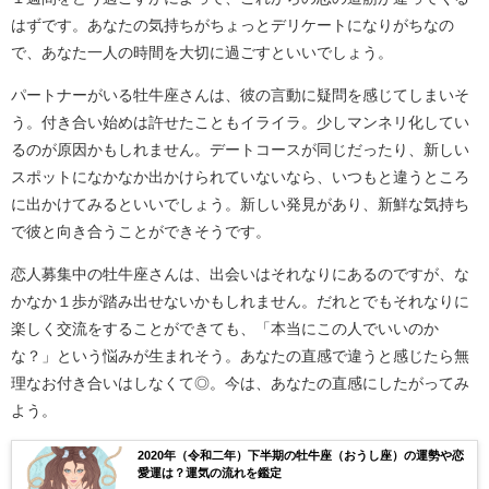
はずです。あなたの気持ちがちょっとデリケートになりがちなの
で、あなた一人の時間を大切に過ごすといいでしょう。
パートナーがいる牡牛座さんは、彼の言動に疑問を感じてしまいそ
う。付き合い始めは許せたこともイライラ。少しマンネリ化してい
るのが原因かもしれません。デートコースが同じだったり、新しい
スポットになかなか出かけられていないなら、いつもと違うところ
に出かけてみるといいでしょう。新しい発見があり、新鮮な気持ち
で彼と向き合うことができそうです。
恋人募集中の牡牛座さんは、出会いはそれなりにあるのですが、な
かなか１歩が踏み出せないかもしれません。だれとでもそれなりに
楽しく交流をすることができても、「本当にこの人でいいのか
な？」という悩みが生まれそう。あなたの直感で違うと感じたら無
理なお付き合いはしなくて◎。今は、あなたの直感にしたがってみ
よう。
2020年（令和二年）下半期の牡牛座（おうし座）の運勢や恋
愛運は？運気の流れを鑑定