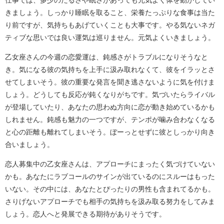
きましょう。しっかり睡眠を取ること、栄養たっぷりな食事は当た
り前ですが、気持ちもあげていくことも大事です。やる気ないネガ
ティブな思いでは良い運気は巡りません。元気よくいきましょう。
乙女座さんの今週の恋愛運は、鈍感さがトラブルになりそうなと
き。気になる彼の気持ちを上手に汲み取れなくて、彼をイラッとさ
せてしまいそう。彼の重要な発言を聞き逃さないように気を付けま
しょう。どうしても反応が鈍くなりがちです。気づいたらライバル
が登場していたり、あなたの思わぬ方向に恋が動き始めているかも
しれません。鈍感も魅力の一つですが、テンポが噛み合わなくなる
と心の距離も離れてしまいそう。ぼーっとせずに彼としっかり向き
合いましょう。
恋人募集中の乙女座さんは、アプローチにまったく気づけていない
かも。あなたにラブコールのサインが出ているのにスルーはもった
いない。その中には、あなたとぴったりの男性も含まれてるかも。
さりげないアプローチでも相手の気持ちを汲み取る努力をしてみま
しょう。恋人へと発展できる期待がありそうです。