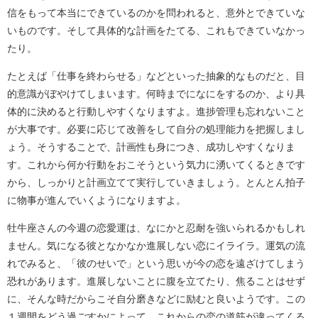
信をもって本当にできているのかを問われると、意外とできていな
いものです。そして具体的な計画をたてる、これもできていなかっ
たり。
たとえば「仕事を終わらせる」などといった抽象的なものだと、目
的意識がぼやけてしまいます。何時までになにをするのか、より具
体的に決めると行動しやすくなりますよ。進捗管理も忘れないこと
が大事です。必要に応じて改善をして自分の処理能力を把握しまし
ょう。そうすることで、計画性も身につき、成功しやすくなりま
す。これから何か行動をおこそうという気力に湧いてくるときです
から、しっかりと計画立てて実行していきましょう。とんとん拍子
に物事が進んでいくようになりますよ。
牡牛座さんの今週の恋愛運は、なにかと忍耐を強いられるかもしれ
ません。気になる彼となかなか進展しない恋にイライラ。運気の流
れでみると、「彼のせいで」という思いが今の恋を遠ざけてしまう
恐れがあります。進展しないことに腹を立てたり、焦ることはせず
に、そんな時だからこそ自分磨きなどに励むと良いようです。この
１週間をどう過ごすかによって、これからの恋の道筋が違ってくる