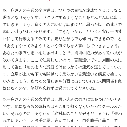
双子座さんの今週の全体運は、ひとつの目標が達成できるような１
週間となりそうです。ワクワクするようなことをどんどん口に出し
ていきましょう。多くの人に話せば話すほど、思った以上の速さで
願いが叶う兆しがあります。「できないかも」という不安は一切禁
止にして行動あるのみです。走りながらでも修正はできるので、と
りあえずやってみよう！という気持ちを大事にしていきましょう。
あなたの素直な思いを吐き出すことで、周囲の協力があり追い風が
吹いてきます。ここで注意したいのは、言葉遣いです。周囲の人に
対して当たり前のような態度ではせっかくの運気を逃してしまいま
す。立場が上でも下でも関係なく柔らかい言葉遣いと態度で接して
いきましょう。あなたの優しさを前面に出していけば人間関係も良
好になるので、笑顔を忘れずに過ごしてくださいね。
双子座さんの今週の恋愛運は、思い込みの強さに気をつけたいとき
です。気になる彼の気持ちはそこまで熱くなくいたってクールみた
い。それなのに、あなたが「絶対私のことが好きだ」または「嫌わ
れているかも」と勝手に思い込んでしまい、自分勝手に暴走してし