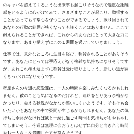
のキャパを超えてくるような出来事も起こりそうなので適度な距離
感をとるように心がけてみて。さまざまなことが起こり、動揺する
ことがあっても平常心を保つことができるでしょう。振り回されて
あなたの行動の範囲が狭くなっても嘆くことはありません。ここで
耐えられることができれば、これからのあなたにとって大きな力に
なります。あまり構えずにこの１週間を過ごしていきましょう。
仕事では、意外なところに注目を浴び、称賛されることがありそう
です。あなたにとっては手応えがなく複雑な気持ちになりそうです
が、あれこれ考え込まずに称賛は受け取りましょう。新しい道が開
くきっかけになりそうです。
蟹座さんの今週の恋愛運は、一人の時間を楽しみたくなるかもしれ
ません。彼のことも気になるのだけれど、連絡をとりあう余裕がな
かったり。会える状況がなかなか整いにくいようです。そもそも会
いたいかもあなたの中で疑問が生じるかもしれません。あなたの気
持ちに余裕がなければ彼と一緒に過ごす時間も気持ちがもやもやし
てしまいそう。今週は無理に会おうとはせずに自分と向き合う時間
やお一人さまを満喫した方が良さそうです。