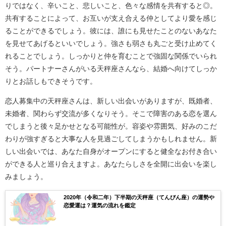
りではなく、辛いこと、悲しいこと、色々な感情を共有すると◎。
共有することによって、お互いが支え合える仲としてより愛を感じ
ることができるでしょう。彼には、誰にも見せたことのないあなた
を見せてあげるといいでしょう。強さも弱さも丸ごと受け止めてく
れることでしょう。しっかりと仲を育むことで強固な関係でいられ
そう。パートナーさんがいる天秤座さんなら、結婚へ向けてしっか
りとお話しもできそうです。
恋人募集中の天秤座さんは、新しい出会いがありますが、既婚者、
未婚者、関わらず交流が多くなりそう。そこで障害のある恋を選ん
でしまうと後々足かせとなる可能性が。容姿や雰囲気、好みのこだ
わりが強すぎると大事な人を見過ごしてしまうかもしれません。新
しい出会いでは、あなた自身がオープンにすると健全なお付き合い
ができる人と巡り合えますよ。あなたらしさを全開に出会いを楽し
みましょう。
2020年（令和二年）下半期の天秤座（てんびん座）の運勢や
恋愛運は？運気の流れを鑑定