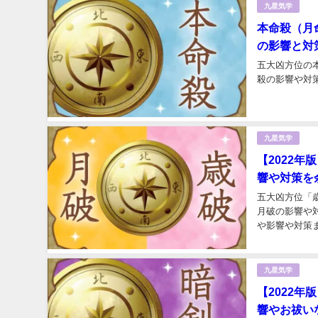
九星気学
本命殺（月
の影響と対
五大凶方位の
殺の影響や対
九星気学
【2022
響や対策を
五大凶方位「
月破の影響や
や影響や対策ま
九星気学
【2022
響やお祓い