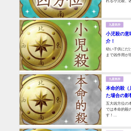
れる小児殺、
紹介します！..
九星気学
小児殺の意
介！
幼い子供にだ
まで凶作用が現
九星気学
本命的殺（
た場合の影
五大凶方位の
では本命的殺
す！...