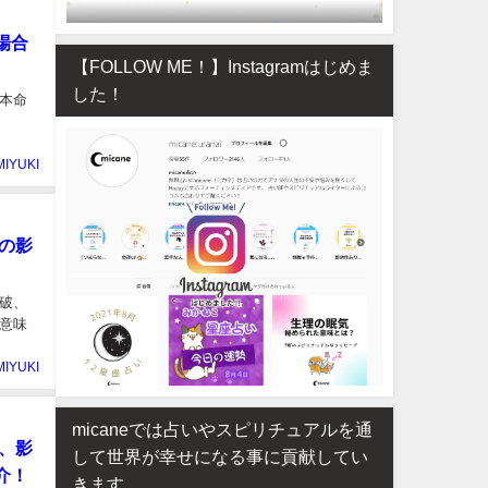
場合
【FOLLOW ME！】Instagramはじめま
した！
本命
MIYUKI
の影
破、
意味
MIYUKI
micaneでは占いやスピリチュアルを通
、影
して世界が幸せになる事に貢献してい
介！
きます