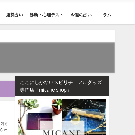
運勢占い
診断・心理テスト
今週の占い
コラム
ここにしかないスピリチュアルグッズ
専門店「micane shop」
の凶方
らわ