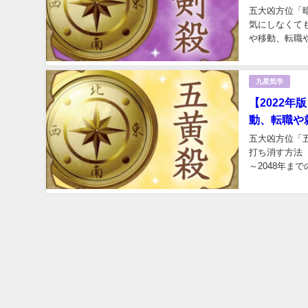
五大凶方位「
気にしなくて
や移動、転職や
参考にしてくだ
九星気学
【2022
動、転職や
五大凶方位「
打ち消す方法
～2048年ま