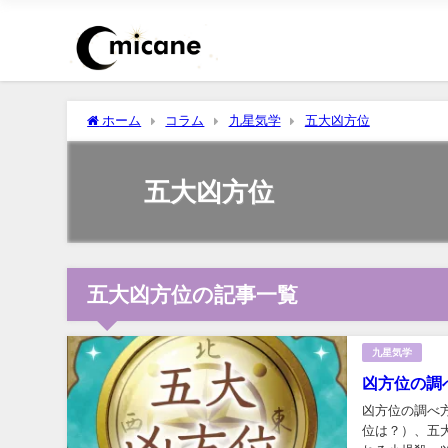
ホーム
コラム
九星気学
五大凶方位
五大凶方位
五大凶方位の記事一覧
九星気学
凶方位の調
凶方位の調べ
位は？）、五