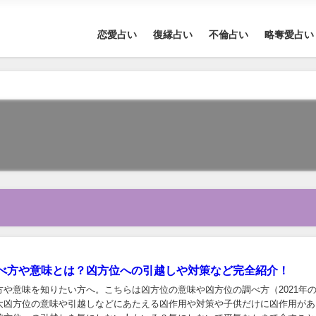
恋愛占い
復縁占い
不倫占い
略奪愛占い
べ方や意味とは？凶方位への引越しや対策など完全紹介！
方や意味を知りたい方へ。こちらは凶方位の意味や凶方位の調べ方（2021年
大凶方位の意味や引越しなどにあたえる凶作用や対策や子供だけに凶作用があ