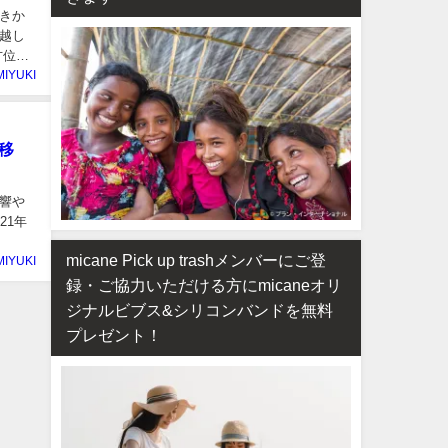
きか
越し
方位も
MIYUKI
移
響や
21年
micane Pick up trashメンバーにご登
MIYUKI
録・ご協力いただける方にmicaneオリ
ジナルビブス&シリコンバンドを無料
プレゼント！