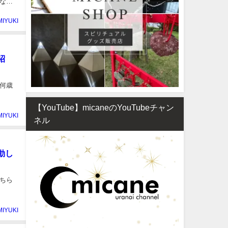
なく
MIYUKI
紹
何歳
【YouTube】micaneのYouTubeチャン
MIYUKI
ネル
動し
ちら
MIYUKI