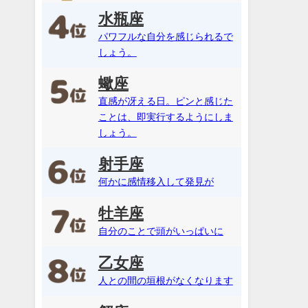
水瓶座
パワフルな自分を感じられるで
しょう。
蠍座
直感が冴える日。ピンと感じた
ことは、即実行するようにしま
しょう。
射手座
何かに感情移入して発見が
牡羊座
自分のことで頭がいっぱいに
乙女座
人との間の垣根がなくなります