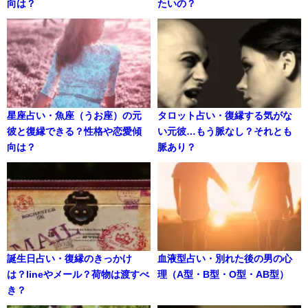
向は？
たいの？
星座占い・魚座（うお座）の元
タロット占い・復縁する気がな
彼と復縁できる？性格や恋愛傾
い元彼…もう脈なし？それとも
向は？
脈あり？
誕生日占い・復縁のきっかけ
血液型占い・別れた後の男の心
は？lineやメール？荷物は渡すべ
理（A型・B型・O型・AB型）
き？