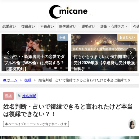
恋愛占い
復縁占い
不倫占い
略奪愛占い
運勢占い
診断・心理テスト
今
おまじない
干支占い
何もかもうまくいく強力開運待ち
干支占い2026年（令和8年）【十
受け2026年版【幸運待ち受け最強
二支＋60種類（60干支）の運勢・
無料】
性格・相性を無料紹介】
ホーム
復縁
姓名判断・占いで復縁できると言われたけど本当は復縁できな
い？！
復縁
姓名判断
姓名判断・占いで復縁できると言われたけど本当
は復縁できない？！
本ページはプロモーションが含まれています