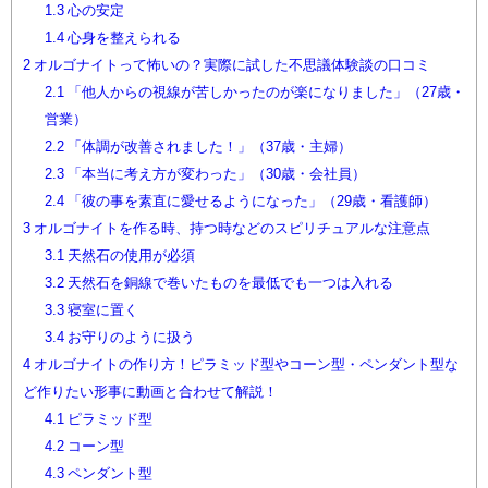
1.3
心の安定
1.4
心身を整えられる
2
オルゴナイトって怖いの？実際に試した不思議体験談の口コミ
2.1
「他人からの視線が苦しかったのが楽になりました」（27歳・
営業）
2.2
「体調が改善されました！」（37歳・主婦）
2.3
「本当に考え方が変わった」（30歳・会社員）
2.4
「彼の事を素直に愛せるようになった」（29歳・看護師）
3
オルゴナイトを作る時、持つ時などのスピリチュアルな注意点
3.1
天然石の使用が必須
3.2
天然石を銅線で巻いたものを最低でも一つは入れる
3.3
寝室に置く
3.4
お守りのように扱う
4
オルゴナイトの作り方！ピラミッド型やコーン型・ペンダント型な
ど作りたい形事に動画と合わせて解説！
4.1
ピラミッド型
4.2
コーン型
4.3
ペンダント型