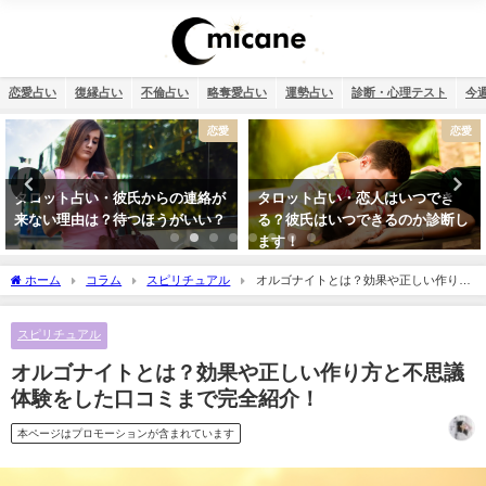
恋愛占い
復縁占い
不倫占い
略奪愛占い
運勢占い
診断・心理テスト
今
恋愛
復縁
タロット占い・恋人はいつでき
タロット占い・元彼の今の私に対
る？彼氏はいつできるのか診断し
する気持ちは？どう思ってる？
ます！
ホーム
コラム
スピリチュアル
オルゴナイトとは？効果や正しい作り方
と不思議体験をした口コミまで完全紹介！
スピリチュアル
オルゴナイトとは？効果や正しい作り方と不思議
体験をした口コミまで完全紹介！
本ページはプロモーションが含まれています