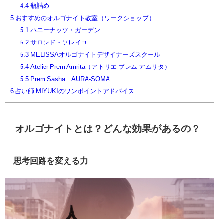
4.4
瓶詰め
5
おすすめのオルゴナイト教室（ワークショップ）
5.1
ハニーナッツ・ガーデン
5.2
サロンド・ソレイユ
5.3
MELISSAオルゴナイトデザイナーズスクール
5.4
Atelier Prem Amrita（アトリエ プレム アムリタ）
5.5
Prem Sasha AURA-SOMA
6
占い師 MIYUKIのワンポイントアドバイス
オルゴナイトとは？どんな効果があるの？
思考回路を変える力