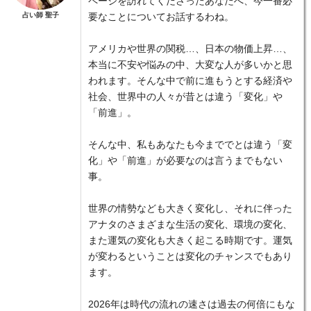
ページを訪れてくださったあなたへ、今一番必
占い師 聖子
要なことについてお話するわね。
アメリカや世界の関税…、日本の物価上昇…、
本当に不安や悩みの中、大変な人が多いかと思
われます。そんな中で前に進もうとする経済や
社会、世界中の人々が昔とは違う「変化」や
「前進」。
そんな中、私もあなたも今まででとは違う「変
化」や「前進」が必要なのは言うまでもない
事。
世界の情勢なども大きく変化し、それに伴った
アナタのさまざまな生活の変化、環境の変化、
また運気の変化も大きく起こる時期です。運気
が変わるということは変化のチャンスでもあり
ます。
2026年は時代の流れの速さは過去の何倍にもな