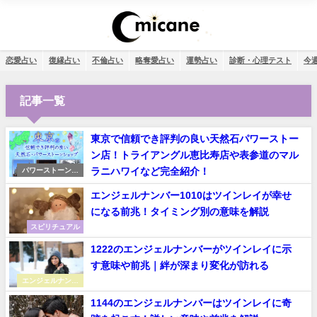
恋愛占い
復縁占い
不倫占い
略奪愛占い
運勢占い
診断・心理テスト
今
記事一覧
東京で信頼でき評判の良い天然石パワーストー
ン店！トライアングル恵比寿店や表参道のマル
ラニハワイなど完全紹介！
パワーストーンシ
ョップ
エンジェルナンバー1010はツインレイが幸せ
になる前兆！タイミング別の意味を解説
スピリチュアル
1222のエンジェルナンバーがツインレイに示
す意味や前兆｜絆が深まり変化が訪れる
エンジェルナンバ
ー
1144のエンジェルナンバーはツインレイに奇