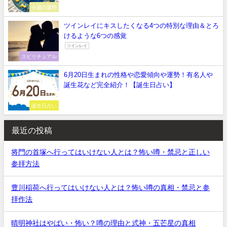
今週の運勢
ツインレイにキスしたくなる4つの特別な理由＆とろ
けるような6つの感覚
ツインレイ
スピリチュアル
6月20日生まれの性格や恋愛傾向や運勢！有名人や
誕生花など完全紹介！【誕生日占い】
誕生日占い
最近の投稿
将門の首塚へ行ってはいけない人とは？怖い噂・禁忌と正しい
参拝方法
豊川稲荷へ行ってはいけない人とは？怖い噂の真相・禁忌と参
拝作法
晴明神社はやばい・怖い？噂の理由と式神・五芒星の真相