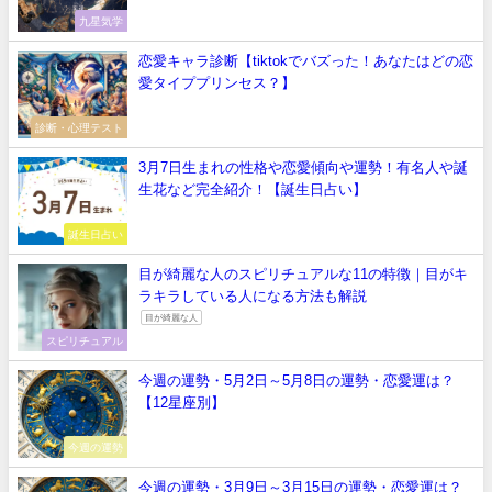
九星気学
恋愛キャラ診断【tiktokでバズった！あなたはどの恋
愛タイププリンセス？】
診断・心理テスト
3月7日生まれの性格や恋愛傾向や運勢！有名人や誕
生花など完全紹介！【誕生日占い】
誕生日占い
目が綺麗な人のスピリチュアルな11の特徴｜目がキ
ラキラしている人になる方法も解説
目が綺麗な人
スピリチュアル
今週の運勢・5月2日～5月8日の運勢・恋愛運は？
【12星座別】
今週の運勢
今週の運勢・3月9日～3月15日の運勢・恋愛運は？