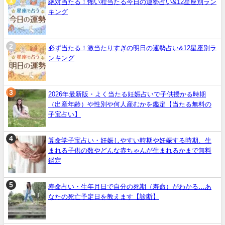
絶対当たる！怖い程当たる今日の運勢占い&12星座別ラン
キング
必ず当たる！激当たりすぎの明日の運勢占い&12星座別ラ
ンキング
2026年最新版・よく当たる妊娠占いで子供授かる時期
（出産年齢）や性別や何人産むかを鑑定【当たる無料の
子宝占い】
算命学子宝占い・妊娠しやすい時期や妊娠する時期、生
まれる子供の数やどんな赤ちゃんが生まれるかまで無料
鑑定
寿命占い・生年月日で自分の死期（寿命）がわかる…あ
なたの死亡予定日を教えます【診断】