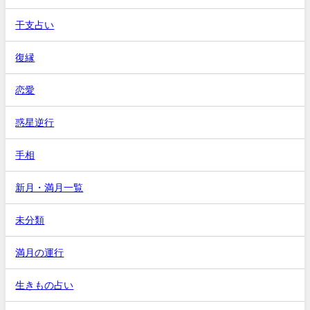
干支占い
復縁
恋愛
惑星逆行
手相
新月・満月一覧
未分類
満月の運行
生きもの占い