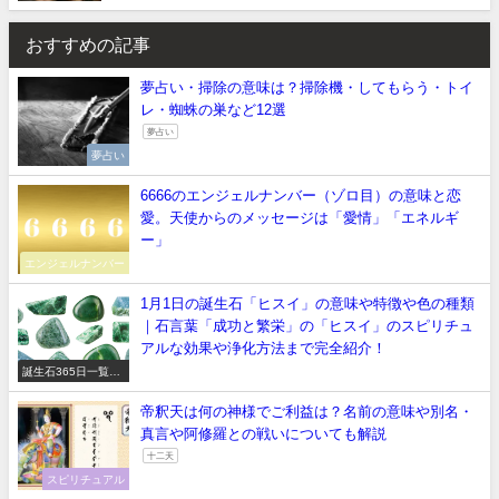
おすすめの記事
夢占い・掃除の意味は？掃除機・してもらう・トイ
レ・蜘蛛の巣など12選
夢占い
夢占い
6666のエンジェルナンバー（ゾロ目）の意味と恋
愛。天使からのメッセージは「愛情」「エネルギ
ー」
エンジェルナンバー
1月1日の誕生石「ヒスイ」の意味や特徴や色の種類
｜石言葉「成功と繁栄」の「ヒスイ」のスピリチュ
アルな効果や浄化方法まで完全紹介！
誕生石365日一覧
【正しい意味や石言
葉】
帝釈天は何の神様でご利益は？名前の意味や別名・
真言や阿修羅との戦いについても解説
十二天
スピリチュアル