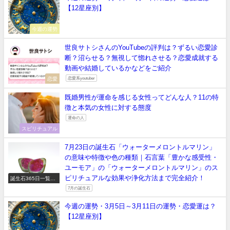
【12星座別】
今週の運勢
世良サトシさんのYouTubeの評判は？ずるい恋愛診
断？沼らせる？無視して惚れさせる？恋愛成就する
動画や結婚しているかなどをご紹介
恋愛
恋愛系youtuber
既婚男性が運命を感じる女性ってどんな人？11の特
徴と本気の女性に対する態度
運命の人
スピリチュアル
7月23日の誕生石「ウォーターメロントルマリン」
の意味や特徴や色の種類｜石言葉「豊かな感受性・
ユーモア」の「ウォーターメロントルマリン」のス
ピリチュアルな効果や浄化方法まで完全紹介！
誕生石365日一覧
【正しい意味や石言
7月の誕生石
葉】
今週の運勢・3月5日～3月11日の運勢・恋愛運は？
【12星座別】