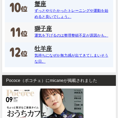
蟹座
ずっとやりたかったトレーニングや運動を始
めると良いでしょう。
獅子座
運気を下げるのは整理整頓不足が原因かも。
牡羊座
気持ちになぜか無力感が出てきてしまいそう
な日。
Pococe（ポコチェ）にmicaneが掲載されました