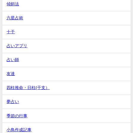
傾斜法
六星占術
十干
占いアプリ
占い師
友達
四柱推命・日柱(干支）
夢占い
季節の行事
小鳥作成記事