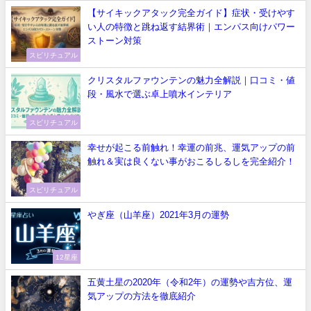
【サイキックアタック完全ガイド】症状・受けやす
い人の特徴と跳ね返す結界術｜エンパス向けパワー
ストーン対策
スピリチュアル
クリスタルファウンテンの魅力全解説｜口コミ・値
段・風水で選ぶ卓上噴水インテリア
スピリチュアル
幸せが起こる前触れ！幸運の前兆、運気アップの前
触れ＆実は良くない事がおこるしるしを完全紹介！
スピリチュアル
やぎ座（山羊座）2021年3月の運勢
12星座
五黄土星の2020年（令和2年）の運勢や吉方位、運
気アップの方法を徹底紹介