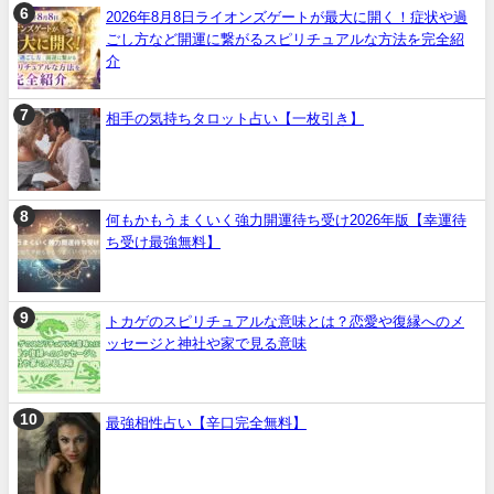
2026年8月8日ライオンズゲートが最大に開く！症状や過
ごし方など開運に繋がるスピリチュアルな方法を完全紹
介
相手の気持ちタロット占い【一枚引き】
何もかもうまくいく強力開運待ち受け2026年版【幸運待
ち受け最強無料】
トカゲのスピリチュアルな意味とは？恋愛や復縁へのメ
ッセージと神社や家で見る意味
最強相性占い【辛口完全無料】