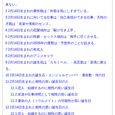
来ない」
2
2月14日生まれの裏性格は「外面を気にしすぎている」
3
2月14日生まれに向いてる仕事は「自己表現ができる仕事」天性の
才能は「音楽や美術のセンス」
4
2月14日生まれの恋愛傾向は「駆け引き上手」
5
2月14日生まれの性癖・セックス傾向は「相手に尽くさせる」
6
2月14日生まれの2026年の運勢は「予想外のことが起きる」
7
2月14日生まれの有名人
8
2月14日生まれのアニメキャラ
9
2月14日生まれの誕生花は「カモミール」・花言葉は「逆境に耐え
る」
10
2月14日生まれの誕生石・エンジェルナンバー・運命数・何の日
11
2月14日生まれと相性の良い誕生日の人
11.1
恋人・結婚するのに相性の良い誕生日
11.2
友達や仕事仲間として相性の良い誕生日
11.3
運命の人（ソウルメイト）の可能性が高い誕生日
12
2月14日生まれと相性の悪い誕生日の人
12.1
恋人・結婚するのに相性の悪い誕生日