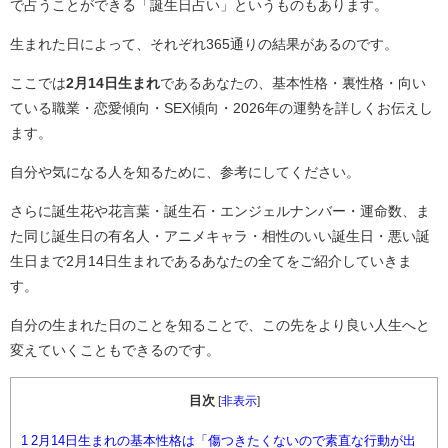
で占うことができる「誕生日占い」というものもあります。
生まれた日によって、それぞれ365通りの結果があるのです。
ここでは
2月14日生まれ
であるあなたの、基本性格・裏性格・向い
ている職業・恋愛傾向・SEX傾向・2026年の運勢を詳しくお伝えし
ます。
自分や気になる人を知るために、参考にしてください。
さらに誕生花や花言葉・誕生石・エンジェルナンバー・運命数、ま
た同じ誕生日の有名人・アニメキャラ・相性のいい誕生日・悪い誕
生日まで2月14日生まれであるあなたの全てをご紹介していきま
す。
自分の生まれた日のことを知ることで、この先をより良い人生へと
変えていくこともできるのです。
目次
[
非表示
]
1
2月14日生まれの基本性格は「傷つきたくないので素直な行動が出