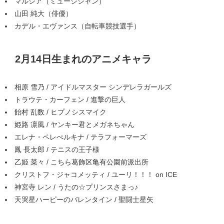
マルシア（ミュージシャン）
山田 純大（俳優）
カデル・エヴァンス（自転車競技選手）
2月14日生まれのアニメキャラ
相原 雪乃 / アイドルマスター シンデレラガールズ
トラウテ・カーフェン / 進撃の巨人
飴村 乱数 / ヒプノシスマイク
姫路 凛風 / ヤンキー君とメガネちゃん
エレナ・ペレぺルキナ / テラフォーマーズ
鳳 長太郎 / テニスの王子様
乙姫 菜々 / こちら葛飾区亀有公園前派出所
クリストフ・ジャコメッティ / ユーリ！！！ on ICE
神宮寺 レン / うたの☆プリンスさまっ♪
天哭星ハーピーのバレンタイン / 聖闘士星矢