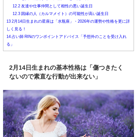
12.2
友達や仕事仲間として相性の悪い誕生日
12.3
因縁の人（カルマメイト）の可能性が高い誕生日
13
2月14日生まれの星座は「水瓶座」・2026年の運勢や性格を更に詳
しく見る！
14
占い師 RINのワンポイントアドバイス「予想外のことを受け入れ
る」
2月14日生まれの基本性格は「傷つきたく
ないので素直な行動が出来ない」