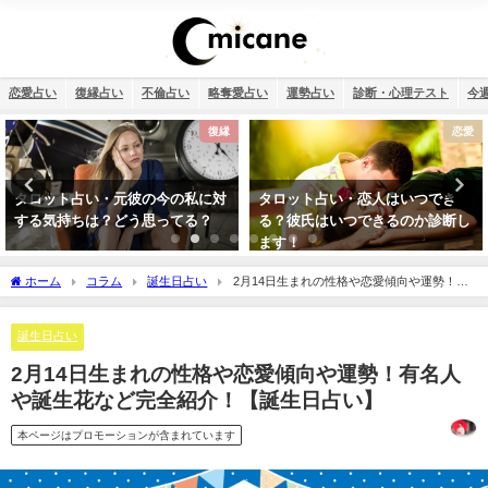
恋愛占い
復縁占い
不倫占い
略奪愛占い
運勢占い
診断・心理テスト
今
恋愛
恋愛
タロット占い・恋人はいつでき
タロット占い・彼氏の浮気が心
る？彼氏はいつできるのか診断し
配…浮気度診断でチェック！
ます！
ホーム
コラム
誕生日占い
2月14日生まれの性格や恋愛傾向や運勢！有
名人や誕生花など完全紹介！【誕生日占い】
誕生日占い
2月14日生まれの性格や恋愛傾向や運勢！有名人
や誕生花など完全紹介！【誕生日占い】
本ページはプロモーションが含まれています