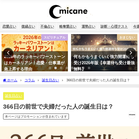
恋愛占い
復縁占い
不倫占い
略奪愛占い
運勢占い
診断・心理テスト
今
おまじない
不倫
何もかもうまくいく強力開運待ち
相性占い・既婚者なのに片思い…
受け2026年版【幸運待ち受け最強
この恋愛は上手くいく？諦めるべ
無料】
き？
ホーム
コラム
誕生日占い
366日の前世で夫婦だった人の誕生日は？
誕生日占い
366日の前世で夫婦だった人の誕生日は？
本ページはプロモーションが含まれています