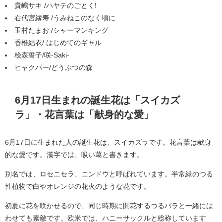
貴嶋サキ /ハヤテのごとく!
右代宮縁寿 /うみねこのなく頃に
玉村たまお /シャーマンキング
香椎結衣/ はじめてのギャル
桧森誓子/咲-Saki-
ヒャクパー/どうぶつの森
6月17日生まれの誕生花は「スイカズ
ラ」・花言葉は「献身的な愛」
6月17日に生まれた人の誕生花は、スイカズラです。花言葉は献身
的な愛です。漢字では、吸い葛と書きます。
別名では、ロセニセラ、ニンドウと呼ばれています。半常緑のつる
性植物で白やオレンジの花火のような花です。
初夏に花を咲かせるので、同じ時期に開花するつるバラと一緒には
わせても素敵です。欧米では、ハニーサックルと総称しています