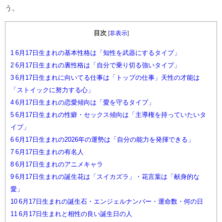
う。
目次
[
非表示
]
1
6月17日生まれの基本性格は「知性を武器にするタイプ」
2
6月17日生まれの裏性格は「自分で乗り切る強いタイプ」
3
6月17日生まれに向いてる仕事は「トップの仕事」天性の才能は
「ストイックに努力する心」
4
6月17日生まれの恋愛傾向は「愛を守るタイプ」
5
6月17日生まれの性癖・セックス傾向は「主導権を持っていたいタ
イプ」
6
6月17日生まれの2026年の運勢は「自分の能力を発揮できる」
7
6月17日生まれの有名人
8
6月17日生まれのアニメキャラ
9
6月17日生まれの誕生花は「スイカズラ」・花言葉は「献身的な
愛」
10
6月17日生まれの誕生石・エンジェルナンバー・運命数・何の日
11
6月17日生まれと相性の良い誕生日の人