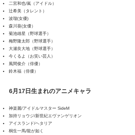
二宮和也/嵐（アイドル）
辻希美（タレント）
波瑠(女優)
森川葵(女優）
菊池雄星（野球選手）
梅野隆太郎（野球選手）
大瀬良大地（野球選手）
今くるよ（お笑い芸人）
風間俊介（俳優）
鈴木福（俳優）
6月17日生まれのアニメキャラ
神楽麗/アイドルマスター SideM
加持リョウジ/新世紀エヴァンゲリオン
アイスランド/ヘタリア
桐生一馬/龍が如く