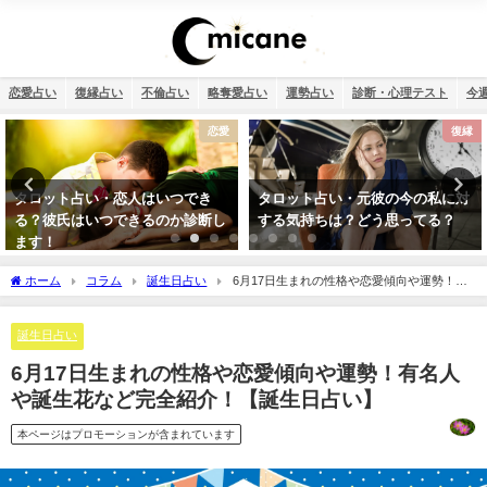
恋愛占い
復縁占い
不倫占い
略奪愛占い
運勢占い
診断・心理テスト
今
愛
復縁
不
タロット占い・元彼の今の私に対
相性占い・既婚者なのに片思い
し
する気持ちは？どう思ってる？
この恋愛は上手くいく？諦める
き？
ホーム
コラム
誕生日占い
6月17日生まれの性格や恋愛傾向や運勢！有
名人や誕生花など完全紹介！【誕生日占い】
誕生日占い
6月17日生まれの性格や恋愛傾向や運勢！有名人
や誕生花など完全紹介！【誕生日占い】
本ページはプロモーションが含まれています