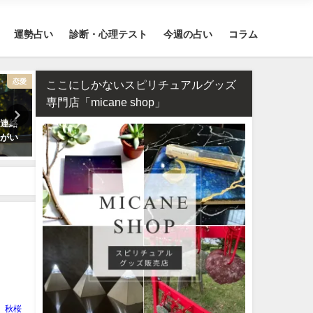
運勢占い
診断・心理テスト
今週の占い
コラム
恋愛
干支占い
ここにしかないスピリチュアルグッズ
専門店「micane shop」
の連絡
干支占い2026年（令和8年）【十
タロット占い・恋人はいつ
うがい
二支＋60種類（60干支）の運
る？彼氏はいつできるのか
勢・性格・相性を無料紹介】
します！
秋桜