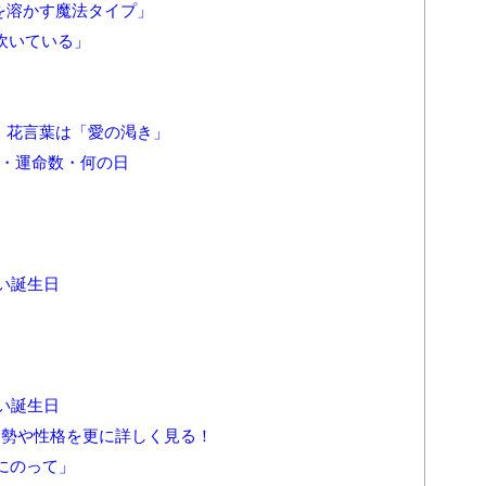
を溶かす魔法タイプ」
が吹いている」
・花言葉は「愛の渇き」
ー・運命数・何の日
い誕生日
い誕生日
の運勢や性格を更に詳しく見る！
にのって」