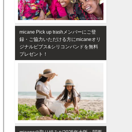
micane Pick up trashメンバーにご登
録・ご協力いただける方にmicaneオリ
ジナルビブス&シリコンバンドを無料
プレゼント！
micaneの取り組みが2025年大阪・関西