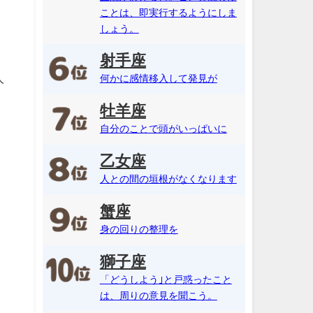
ことは、即実行するようにしま
しょう。
射手座
人
何かに感情移入して発見が
牡羊座
自分のことで頭がいっぱいに
乙女座
人との間の垣根がなくなります
蟹座
身の回りの整理を
獅子座
「どうしよう｣と戸惑ったこと
は、周りの意見を聞こう。