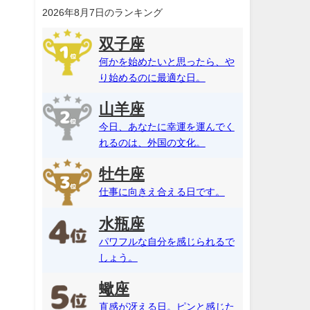
2026年8月7日のランキング
双子座
何かを始めたいと思ったら、や
り始めるのに最適な日。
山羊座
今日、あなたに幸運を運んでく
れるのは、外国の文化。
牡牛座
仕事に向きえ合える日です。
水瓶座
パワフルな自分を感じられるで
しょう。
蠍座
直感が冴える日。ピンと感じた