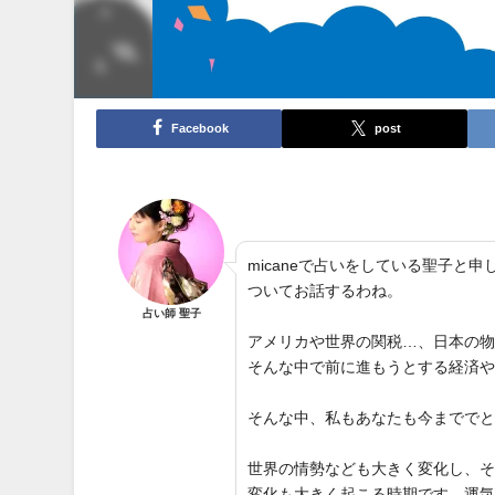
Facebook
post
micaneで占いをしている聖子
ついてお話するわね。
占い師 聖子
アメリカや世界の関税…、日本の
そんな中で前に進もうとする経済
そんな中、私もあなたも今までで
世界の情勢なども大きく変化し、
変化も大きく起こる時期です。運