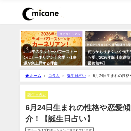
恋愛
スピリチュアル
浮気が心
2026年のラッキーパワーストー
何もかもうまくいく強力
ック！
ンはカーネリアン！恋愛・仕事
ち受け2026年版【幸運
運が急上昇する理由
最強無料】
ホーム
コラム
誕生日占い
6月24日生まれの性
誕生日占い
6月24日生まれの性格や恋愛
介！【誕生日占い】
本ページはプロモーションが含まれています