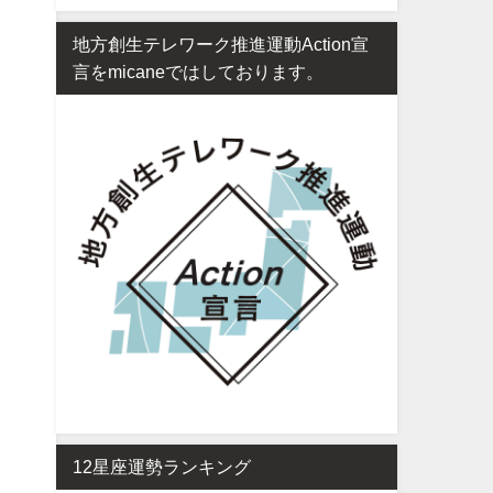
地方創生テレワーク推進運動Action宣
言をmicaneではしております。
12星座運勢ランキング