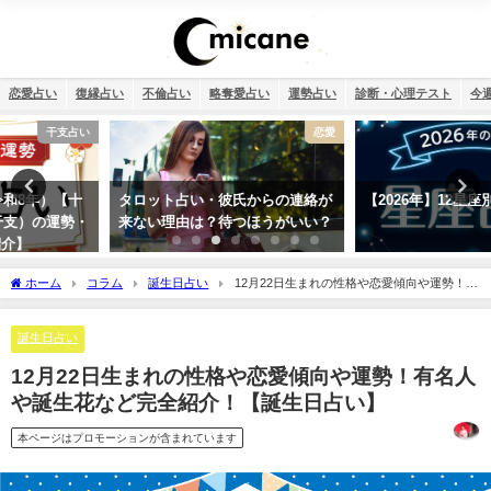
恋愛占い
復縁占い
不倫占い
略奪愛占い
運勢占い
診断・心理テスト
今
恋愛
12星座
タロット占い・彼氏からの連絡が
【2026年】12星座別の運勢まとめ
来ない理由は？待つほうがいい？
ホーム
コラム
誕生日占い
12月22日生まれの性格や恋愛傾向や運勢！有
名人や誕生花など完全紹介！【誕生日占い】
誕生日占い
12月22日生まれの性格や恋愛傾向や運勢！有名人
や誕生花など完全紹介！【誕生日占い】
本ページはプロモーションが含まれています