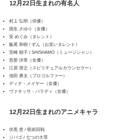
12月22日生まれの有名人
村上 弘明（俳優）
国生 さゆり（女優）
安 めぐみ（タレント）
飯尾 和樹 / ずん（お笑いタレント）
宮崎 朝子 / SHISHAMO（ミュージシャン）
忽那 汐里（女優）
江原 啓之（スピリチュアルカウンセラー）
池田 勇太（プロゴルファー）
ディナ・メイヤー（女優）
ヴァネッサ・パラディ（女優）
12月22日生まれのアニメキャラ
伏黒 恵 / 呪術回戦
ジバゴ / 七つの大罪