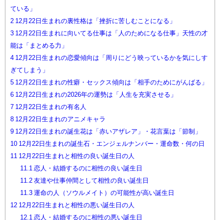
ている」
2
12月22日生まれの裏性格は「挫折に苦しむことになる」
3
12月22日生まれに向いてる仕事は「人のためになる仕事」天性の才
能は「まとめる力」
4
12月22日生まれの恋愛傾向は「周りにどう映っているかを気にしす
ぎてしまう」
5
12月22日生まれの性癖・セックス傾向は「相手のためにがんばる」
6
12月22日生まれの2026年の運勢は「人生を充実させる」
7
12月22日生まれの有名人
8
12月22日生まれのアニメキャラ
9
12月22日生まれの誕生花は「赤いアザレア」・花言葉は「節制」
10
12月22日生まれの誕生石・エンジェルナンバー・運命数・何の日
11
12月22日生まれと相性の良い誕生日の人
11.1
恋人・結婚するのに相性の良い誕生日
11.2
友達や仕事仲間として相性の良い誕生日
11.3
運命の人（ソウルメイト）の可能性が高い誕生日
12
12月22日生まれと相性の悪い誕生日の人
12.1
恋人・結婚するのに相性の悪い誕生日