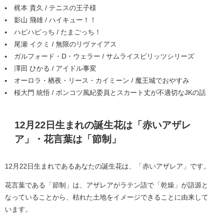
梶本 貴久 / テニスの王子様
影山 飛雄 / ハイキュー！！
ハピハピっち / たまごっち！
尾瀬 イクミ / 無限のリヴァイアス
ガルフォード・D・ウェラー / サムライスピリッツシリーズ
澤田 ひかる / アイドル事変
オーロラ・栖夜・リース・カイミーン / 魔王城でおやすみ
桜大門 統悟 / ポンコツ風紀委員とスカート丈が不適切なJKの話
12月22日生まれの誕生花は「赤いアザレ
ア」・花言葉は「節制」
12月22日生まれであるあなたの誕生花は、「赤いアザレア」です。
花言葉である「節制」は、アザレアがラテン語で「乾燥」が語源と
なっていることから、枯れた土地をイメージできることに由来して
います。