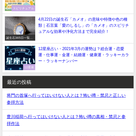
スピリチュアル
4月22日の誕生石「カメオ」の意味や特徴や色の種
類｜石言葉「愛のしるし」の「カメオ」のスピリチ
ュアルな効果や浄化方法まで完全紹介！
誕生石365日一覧
【正しい意味や石言
葉】
12星座占い・2021年3月の運勢は？総合運・恋愛
運・仕事運・金運・結婚運・健康運・ラッキーカラ
ー・ラッキーナンバー
12星座
最近の投稿
将門の首塚へ行ってはいけない人とは？怖い噂・禁忌と正しい
参拝方法
豊川稲荷へ行ってはいけない人とは？怖い噂の真相・禁忌と参
拝作法