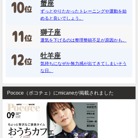
蟹座
ずっとやりたかったトレーニングや運動を始
めると良いでしょう。
獅子座
運気を下げるのは整理整頓不足が原因かも。
牡羊座
気持ちになぜか無力感が出てきてしまいそう
な日。
Pococe（ポコチェ）にmicaneが掲載されました