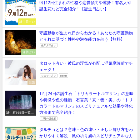
9月12日生まれの性格や恋愛傾向や運勢！有名人や
誕生花など完全紹介！【誕生日占い】
誕生日占い
守護動物が生まれ日からわかる！あなたの守護動物
とそれに基づく性格や潜在能力を占う【無料】
生年月日占い
運勢占い
タロット占い・彼氏の浮気が心配…浮気度診断でチ
ェック！
タロット占い
pickup
恋愛
12月24日の誕生石「トリカラートルマリン」の意味
や特徴や色の種類｜石言葉「真・善・美」の「トリ
カラートルマリン」のスピリチュアルな効果や浄化
方法まで完全紹介！
誕生石365日一覧
【正しい意味や石言
12月の誕生石
葉】
タルチョとは？意味・色の違い・正しい飾り方をわ
かりやすく解説｜風の祈り旗のスピリチュアルな力