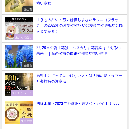
怖い意味
誕生花
生きもの占い・努力は惜しまないラッコ（ブラッ
ク）の2022年の運勢や性格や恋愛傾向や適職や芸能
人まで紹介！
生きもの占い
2月26日の誕生花は「ムスカリ」花言葉は「明るい
未来」｜花の名前の由来や種類や怖い意味
誕生花
高野山に行ってはいけない人とは？怖い噂・タブー
と参拝時の注意点
スピリチュアル
四緑木星・2023年の運勢と吉方位とバイオリズム
九星気学