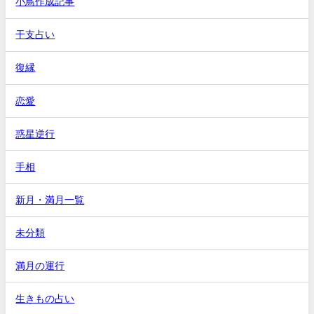
小鳥作成記事
干支占い
復縁
恋愛
惑星逆行
手相
新月・満月一覧
未分類
満月の運行
生きもの占い