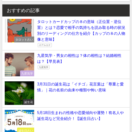
おすすめの記事
タロットカードカップの８の意味（正位置・逆位
置）とは？恋愛で相手の気持ちを読み取る時の状況
別のリーディングの仕方を紹介【カップの８の人物
像と意味】
タロット占い
小アルカナ
九星気学・男女の相性は？体の相性は？結婚相性
は？【早見表】
九星気学
九星気学
3月31日の誕生花は「イチゴ」花言葉は「尊重と愛
情」｜花の名前の由来や種類や怖い意味
誕生花
5月18日生まれの性格や恋愛傾向や運勢！有名人や
誕生花など完全紹介！【誕生日占い】
誕生日占い