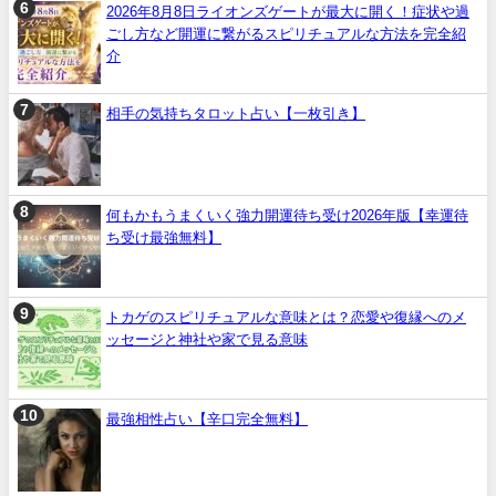
2026年8月8日ライオンズゲートが最大に開く！症状や過
ごし方など開運に繋がるスピリチュアルな方法を完全紹
介
相手の気持ちタロット占い【一枚引き】
何もかもうまくいく強力開運待ち受け2026年版【幸運待
ち受け最強無料】
トカゲのスピリチュアルな意味とは？恋愛や復縁へのメ
ッセージと神社や家で見る意味
最強相性占い【辛口完全無料】