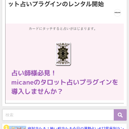
絶対当たる！怖い程当たる今日の運勢占い&12星座別ラン