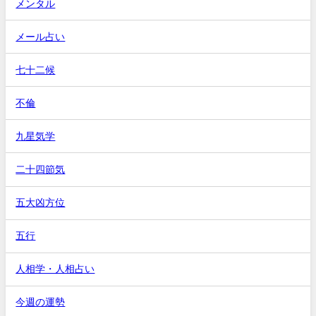
メンタル
メール占い
七十二候
不倫
九星気学
二十四節気
五大凶方位
五行
人相学・人相占い
今週の運勢