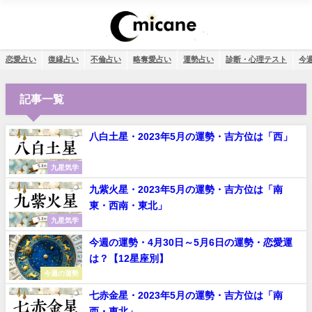
恋愛占い
復縁占い
不倫占い
略奪愛占い
運勢占い
診断・心理テスト
今
記事一覧
八白土星・2023年5月の運勢・吉方位は「西」
九星気学
九紫火星・2023年5月の運勢・吉方位は「南
東・西南・東北」
九星気学
今週の運勢・4月30日～5月6日の運勢・恋愛運
は？【12星座別】
今週の運勢
七赤金星・2023年5月の運勢・吉方位は「南
西・東北」