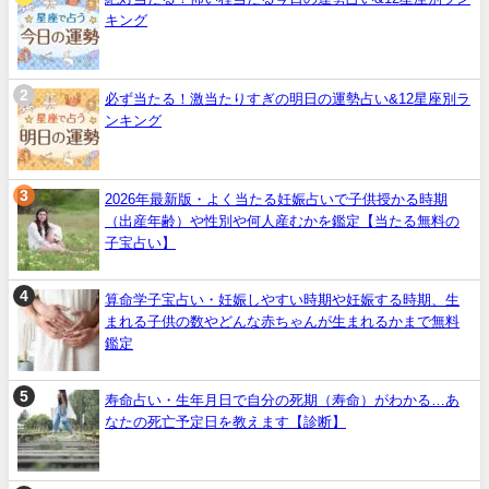
キング
必ず当たる！激当たりすぎの明日の運勢占い&12星座別ラ
ンキング
2026年最新版・よく当たる妊娠占いで子供授かる時期
（出産年齢）や性別や何人産むかを鑑定【当たる無料の
子宝占い】
算命学子宝占い・妊娠しやすい時期や妊娠する時期、生
まれる子供の数やどんな赤ちゃんが生まれるかまで無料
鑑定
寿命占い・生年月日で自分の死期（寿命）がわかる…あ
なたの死亡予定日を教えます【診断】