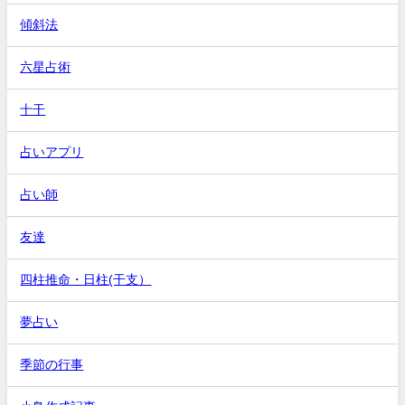
傾斜法
六星占術
十干
占いアプリ
占い師
友達
四柱推命・日柱(干支）
夢占い
季節の行事