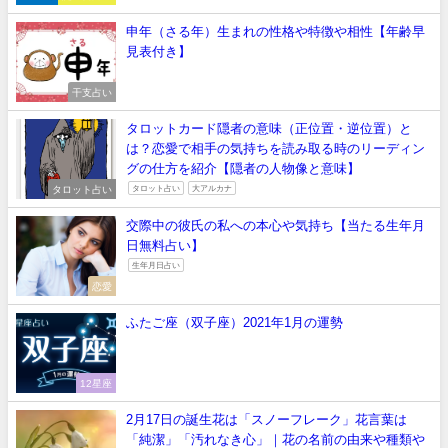
申年（さる年）生まれの性格や特徴や相性【年齢早
見表付き】
干支占い
タロットカード隠者の意味（正位置・逆位置）と
は？恋愛で相手の気持ちを読み取る時のリーディン
グの仕方を紹介【隠者の人物像と意味】
タロット占い
タロット占い
大アルカナ
交際中の彼氏の私への本心や気持ち【当たる生年月
日無料占い】
生年月日占い
恋愛
ふたご座（双子座）2021年1月の運勢
12星座
2月17日の誕生花は「スノーフレーク」花言葉は
「純潔」「汚れなき心」｜花の名前の由来や種類や