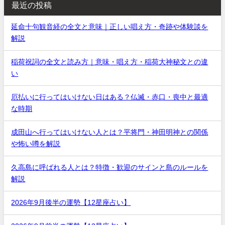
最近の投稿
延命十句観音経の全文と意味｜正しい唱え方・奇跡や体験談を
解説
稲荷祝詞の全文と読み方｜意味・唱え方・稲荷大神秘文との違
い
厄払いに行ってはいけない日はある？仏滅・赤口・喪中と最適
な時期
成田山へ行ってはいけない人とは？平将門・神田明神との関係
や怖い噂を解説
久高島に呼ばれる人とは？特徴・歓迎のサインと島のルールを
解説
2026年9月後半の運勢【12星座占い】