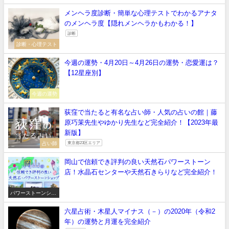
【正しい意味や石言
葉】
メンヘラ度診断・簡単な心理テストでわかるアナタ
のメンヘラ度【隠れメンヘラかもわかる！】
診断
診断・心理テスト
今週の運勢・4月20日～4月26日の運勢・恋愛運は？
【12星座別】
今週の運勢
荻窪で当たると有名な占い師・人気の占いの館｜藤
原巧茉先生やゆかり先生など完全紹介！【2023年最
新版】
占い師
東京都23区エリア
岡山で信頼でき評判の良い天然石パワーストーン
店！水晶石センターや天然石きらりなど完全紹介！
パワーストーンショ
ップ
六星占術・木星人マイナス（－）の2020年（令和2
年）の運勢と月運を完全紹介