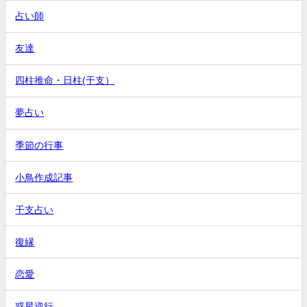
占い師
友達
四柱推命・日柱(干支）
夢占い
季節の行事
小鳥作成記事
干支占い
復縁
恋愛
惑星逆行