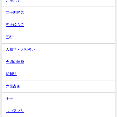
九星気学
二十四節気
五大凶方位
五行
人相学・人相占い
今週の運勢
傾斜法
六星占術
十干
占いアプリ