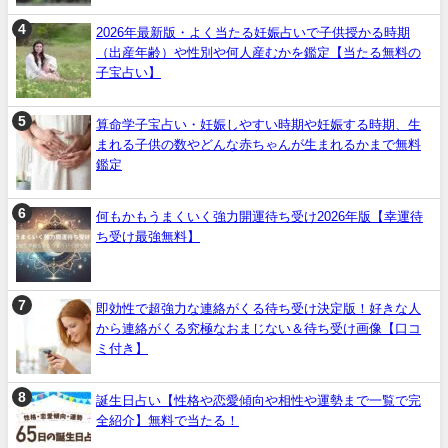
2026年最新版・よく当たる妊娠占いで子供授かる時期
（出産年齢）や性別や何人産むかを鑑定【当たる無料の
子宝占い】
算命学子宝占い・妊娠しやすい時期や妊娠する時期、生
まれる子供の数やどんな赤ちゃんが生まれるかまで無料
鑑定
何もかもうまくいく強力開運待ち受け2026年版【幸運待
ち受け最強無料】
即効性で超強力な連絡がくる待ち受け決定版！好きな人
から連絡がくる究極なおまじない＆待ち受け画像【口コ
ミ付き】
誕生日占い【性格や恋愛傾向や相性や運勢まで一覧で完
全紹介】無料で当たる！