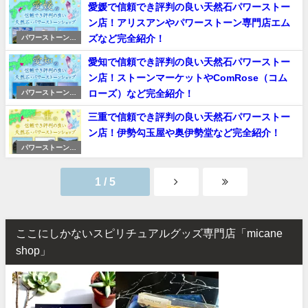
愛媛で信頼でき評判の良い天然石パワーストー
ン店！アリスアンやパワーストーン専門店エム
ズなど完全紹介！
パワーストーンシ
ョップ
愛知で信頼でき評判の良い天然石パワーストー
ン店！ストーンマーケットやComRose（コム
ローズ）など完全紹介！
パワーストーンシ
ョップ
三重で信頼でき評判の良い天然石パワーストー
ン店！伊勢勾玉屋や奥伊勢堂など完全紹介！
パワーストーンシ
ョップ
1 / 5
ここにしかないスピリチュアルグッズ専門店「micane
shop」