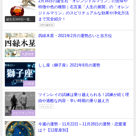
2月16日の誕生石「オレンジトルマリン」の意味や
特徴や色の種類｜石言葉「人生の展開」の「オレン
ジトルマリン」のスピリチュアルな効果や浄化方法
まで完全紹介！
誕生石365日一覧
【正しい意味や石言
2月の誕生石
葉】
四緑木星・2021年2月の運勢占いと吉方位
九星気学
しし座（獅子座）2021年8月の運勢
12星座
ツインレイの試練は乗り越えられる！試練が続く理
由や過酷な内容・辛い時期の乗り越え方
ツインレイ
スピリチュアル
今週の運勢・11月22日～11月28日の運勢・恋愛運
は？【12星座別】