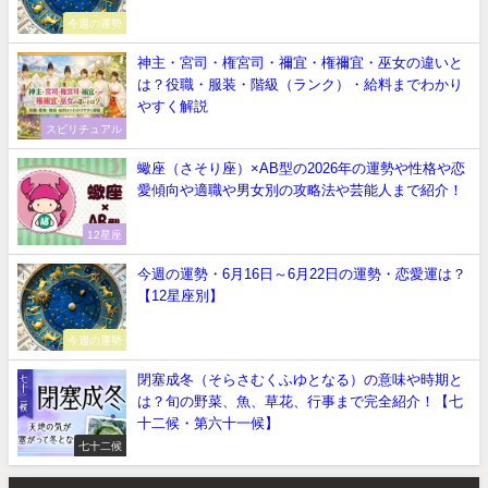
今週の運勢
神主・宮司・権宮司・禰宜・権禰宜・巫女の違いと
は？役職・服装・階級（ランク）・給料までわかり
やすく解説
スピリチュアル
蠍座（さそり座）×AB型の2026年の運勢や性格や恋
愛傾向や適職や男女別の攻略法や芸能人まで紹介！
12星座
今週の運勢・6月16日～6月22日の運勢・恋愛運は？
【12星座別】
今週の運勢
閉塞成冬（そらさむくふゆとなる）の意味や時期と
は？旬の野菜、魚、草花、行事まで完全紹介！【七
十二候・第六十一候】
七十二候