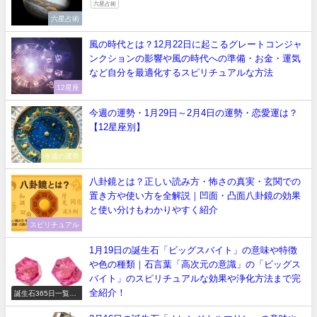
六星占術
六星占術
風の時代とは？12月22日に起こるグレートコンジャ
ンクションの影響や風の時代への準備・お金・運気
など自分を最適化するスピリチュアルな方法
12星座
今週の運勢・1月29日～2月4日の運勢・恋愛運は？
【12星座別】
今週の運勢
八卦鏡とは？正しい読み方・怖さの真実・玄関での
置き方や使い方を全解説｜凹面・凸面八卦鏡の効果
と使い分けもわかりやすく紹介
スピリチュアル
1月19日の誕生石「ビッグスバイト」の意味や特徴
や色の種類｜石言葉「高次元の意識」の「ビッグス
バイト」のスピリチュアルな効果や浄化方法まで完
全紹介！
誕生石365日一覧
【正しい意味や石言
葉】