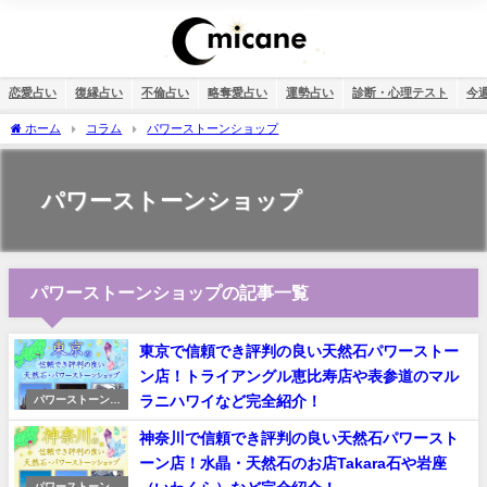
恋愛占い
復縁占い
不倫占い
略奪愛占い
運勢占い
診断・心理テスト
今
ホーム
コラム
パワーストーンショップ
パワーストーンショップ
パワーストーンショップの記事一覧
東京で信頼でき評判の良い天然石パワーストー
ン店！トライアングル恵比寿店や表参道のマル
ラニハワイなど完全紹介！
パワーストーンシ
ョップ
神奈川で信頼でき評判の良い天然石パワースト
ーン店！水晶・天然石のお店Takara石や岩座
パワーストーンシ