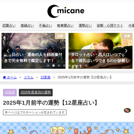
恋愛占い
復縁占い
不倫占い
略奪愛占い
運勢占い
診断・心理テスト
今
恋愛
恋愛
タロット占い・恋人はいつでき
タロット占い・彼氏の浮気が心
る？彼氏はいつできるのか診断し
配…浮気度診断でチェック！
ます！
ホーム
コラム
12星座
2025年1月前半の運勢【12星座占い】
12星座
2025年星座別の運勢
2025年1月前半の運勢【12星座占い】
本ページはプロモーションが含まれています