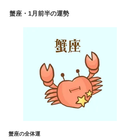
蟹座・1月前半の運勢
蟹座の全体運