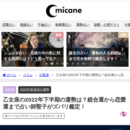
恋愛占い
復縁占い
不倫占い
略奪愛占い
運勢占い
診断・心理テスト
今
恋愛
おまじない
誕生日占い・運命の人を顔画像付
何もかもうまくいく強力開運待ち
きで完全無料で鑑定します！
受け2026年版【幸運待ち受け最強
無料】
ホーム
コラム
12星座
乙女座の2022年下半期の運勢は？総合運から恋愛
運まで占い師聖子がズバリ鑑定！
12星座
2022年星座別の運勢
乙女座の2022年下半期の運勢は？総合運から恋愛
運まで占い師聖子がズバリ鑑定！
本ページはプロモーションが含まれています