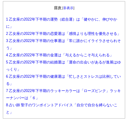
目次
[
非表示
]
1
乙女座の2022年下半期の運勢（総合運）は「健やかに、伸びやか
に」
2
乙女座の2022年下半期の恋愛運は「感情よりも理性を優先させる」
3
乙女座の2022年下半期の仕事運は「常に誰かにイライラさせられそ
う」
4
乙女座の2022年下半期の金運は「与えるからこそ与えられる」
5
乙女座の2022年下半期の結婚運は「運命の出会いがあるが進展はゆ
っくり」
6
乙女座の2022年下半期の健康運は「忙しさとストレスは比例してい
る」
7
乙女座の2022年下半期のラッキーカラーは「ローズピンク」ラッキ
ーナンバーは「６」
8
占い師 聖子のワンポイントアドバイス「自分で自分を縛らないこ
と」