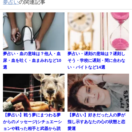
夢占い
の関連記事
夢占い・血の意味は？他人・血
夢占い・遅刻の意味は？遅刻し
尿・血を吐く・血まみれなど10
そう・学校に遅刻・間に合わな
選
い・バイトなど14選
【夢占い】戦う夢にまつわる夢
【夢占い】好きだった人の夢が
からのメッセージ|シチュエーシ
指し示すあなたの心の状態と恋
ョンや戦った相手と武器から読
愛運