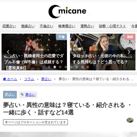
恋愛占い
復縁占い
不倫占い
略奪愛占い
運勢占い
診断・心理テスト
今
不倫
復縁
婚者同士の恋愛でダ
タロット占い・元彼の今の私に対
四柱推命で占う
不倫）は成就する？
する気持ちは？どう思ってる？
運勢【生年月
ホーム
コラム
夢占い
夢占い・異性の意味は？寝ている・紹介される ・
一緒に歩く・話すなど14選
夢占い
夢占い
夢占い・異性の意味は？寝ている・紹介される ・
一緒に歩く・話すなど14選
本ページはプロモーションが含まれています