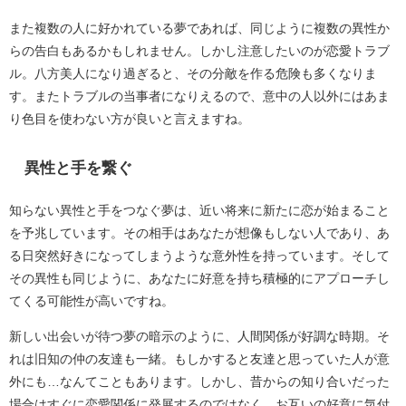
また複数の人に好かれている夢であれば、同じように複数の異性か
らの告白もあるかもしれません。しかし注意したいのが恋愛トラブ
ル。八方美人になり過ぎると、その分敵を作る危険も多くなりま
す。またトラブルの当事者になりえるので、意中の人以外にはあま
り色目を使わない方が良いと言えますね。
異性と手を繋ぐ
知らない異性と手をつなぐ夢は、近い将来に新たに恋が始まること
を予兆しています。その相手はあなたが想像もしない人であり、あ
る日突然好きになってしまうような意外性を持っています。そして
その異性も同じように、あなたに好意を持ち積極的にアプローチし
てくる可能性が高いですね。
新しい出会いが待つ夢の暗示のように、人間関係が好調な時期。そ
れは旧知の仲の友達も一緒。もしかすると友達と思っていた人が意
外にも…なんてこともあります。しかし、昔からの知り合いだった
場合はすぐに恋愛関係に発展するのではなく、お互いの好意に気付