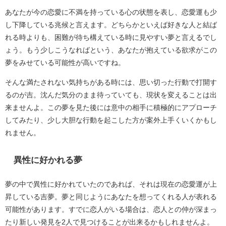
あなたが今の恋愛に不満を持っている心の状態を表し、恋愛運も少
し下降している兆候と言えます。どちらかといえば好きな人と結ば
れる時よりも、困難が待ち構えている時に見やすい夢と言えるでし
ょう。もう少しこうなればという、あなたが抱えている欲求がこの
夢をみせている可能性が高いですね。
そんな満たされない気持ちがある時には、思い切った行動で打開す
るのが吉。沈んだ気分のまま待っていても、現状を変えることは出
来ませんよ。この夢を見た後には意中の相手に積極的にアプローチ
してみたり、少し大胆な行動を起こした方が案外上手くいくかもし
れません。
異性に好かれる夢
夢の中で異性に好かれていたのであれば、それは現在の恋愛運が上
昇している吉夢。夢と同じようにあなたを想ってくれる人が表れる
可能性があります。すでに恋人がいる場合は、恋人との仲が深まっ
たり新しい発見を2人で見つけることが出来るかもしれませんよ。