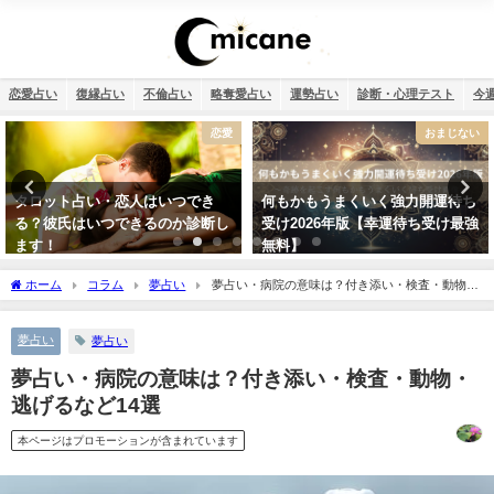
恋愛占い
復縁占い
不倫占い
略奪愛占い
運勢占い
診断・心理テスト
今
恋愛
おまじない
タロット占い・恋人はいつでき
何もかもうまくいく強力開運待ち
る？彼氏はいつできるのか診断し
受け2026年版【幸運待ち受け最強
ます！
無料】
ホーム
コラム
夢占い
夢占い・病院の意味は？付き添い・検査・動物・
逃げるなど14選
夢占い
夢占い
夢占い・病院の意味は？付き添い・検査・動物・
逃げるなど14選
本ページはプロモーションが含まれています