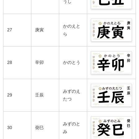
の
うし
能
柱・
男
介！
酉
相
2026
人
悪
女
生
性
年
ま
い
別
ま
の
の
で
日
の
れ
良
運
完
柱
性
庚
の
い
勢
かのえと
全
や
格
寅
芸
27
庚寅
日
は？
紹
丙
や
の
ら
能
柱・
男
介！
戌
相
2026
人
悪
女
生
性
年
ま
い
別
ま
の
の
で
日
の
れ
良
運
完
柱
性
辛
の
い
勢
全
や
格
卯
芸
28
辛卯
かのとう
日
は？
紹
丁
や
の
能
柱・
男
介！
亥
相
2026
人
悪
女
生
性
年
ま
い
別
ま
の
の
で
日
の
れ
良
運
完
柱
性
壬
の
い
勢
みずのえ
全
や
格
辰
芸
29
壬辰
日
は？
紹
戊
や
の
たつ
能
柱・
男
介！
子
相
2026
人
悪
女
生
性
年
ま
い
別
ま
の
の
で
日
の
れ
良
運
完
柱
性
癸
の
い
勢
みずのと
全
や
格
巳
芸
30
癸巳
日
は？
紹
己
や
の
み
能
柱・
男
介！
丑
相
2026
人
悪
女