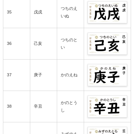
の
れ
良
運
完
柱
性
戊
の
い
勢
つちのえ
全
や
格
戌
芸
35
戊戌
日
は？
紹
甲
や
の
いぬ
能
柱・
男
介！
午
相
2026
人
悪
女
生
性
年
ま
い
別
ま
の
の
で
日
の
れ
良
運
完
柱
性
己
の
い
勢
つちのと
全
や
格
亥
芸
36
己亥
日
は？
紹
乙
や
の
い
能
柱・
男
介！
未
相
2026
人
悪
女
生
性
年
ま
い
別
ま
の
の
で
日
の
れ
良
運
完
柱
性
庚
の
い
勢
全
や
格
子
芸
37
庚子
かのえね
日
は？
紹
丙
や
の
能
柱・
男
介！
申
相
2026
人
悪
女
生
性
年
ま
い
別
ま
の
の
で
日
の
れ
良
運
完
柱
性
辛
の
い
勢
かのとう
全
や
格
丑
芸
38
辛丑
日
は？
紹
丁
や
の
し
能
柱・
男
介！
酉
相
2026
人
悪
女
生
性
年
ま
い
別
ま
の
の
で
日
の
れ
良
運
完
柱
性
壬
の
い
勢