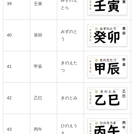
みずのえ
全
や
格
寅
芸
39
壬寅
日
は？
紹
戊
や
の
とら
能
柱・
男
介！
戌
相
2026
人
悪
女
生
性
年
ま
い
別
ま
の
の
で
日
の
れ
良
運
完
柱
性
癸
の
い
勢
みずのと
全
や
格
卯
芸
40
癸卯
日
は？
紹
己
や
の
う
能
柱・
男
介！
亥
相
2026
人
悪
女
生
性
年
ま
い
別
ま
の
の
で
日
の
れ
良
運
完
柱
性
甲
の
い
勢
きのえた
全
や
格
辰
芸
41
甲辰
日
は？
紹
庚
や
の
つ
能
柱・
男
介！
子
相
2026
人
悪
女
生
性
年
ま
い
別
ま
の
の
で
日
の
れ
良
運
完
柱
性
乙
の
い
勢
全
や
格
巳
芸
42
乙巳
きのとみ
日
は？
紹
辛
や
の
能
柱・
男
介！
丑
相
2026
人
悪
女
生
性
年
ま
い
別
ま
の
の
で
日
の
れ
良
運
完
柱
性
丙
の
い
勢
ひのえう
全
や
格
午
芸
43
丙午
日
は？
紹
壬
や
の
ま
能
柱・