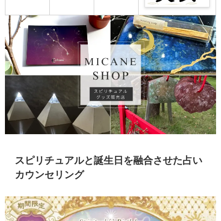
相
2026
人
悪
女
生
性
年
ま
い
別
ま
の
の
で
日
の
れ
良
運
完
柱
性
の
い
勢
全
や
格
芸
日
は？
紹
庚
や
能
柱・
男
介！
申
相
人
悪
女
生
性
ま
い
別
ま
の
で
日
の
れ
良
完
柱
性
の
い
全
や
格
芸
日
紹
辛
や
能
柱・
介！
酉
相
人
悪
生
性
ま
い
ま
の
で
日
れ
良
完
柱
の
い
全
や
芸
日
紹
壬
能
柱・
介！
戌
スピリチュアルと誕生日を融合させた占い
人
悪
生
ま
い
ま
カウンセリング
で
日
れ
完
柱
の
全
や
芸
紹
癸
能
介！
亥
人
生
ま