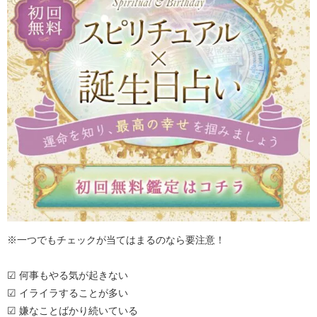
ま
で
れ
完
の
全
芸
紹
能
介！
人
ま
で
完
全
紹
介！
※一つでもチェックが当てはまるのなら要注意！
☑ 何事もやる気が起きない
☑ イライラすることが多い
☑ 嫌なことばかり続いている