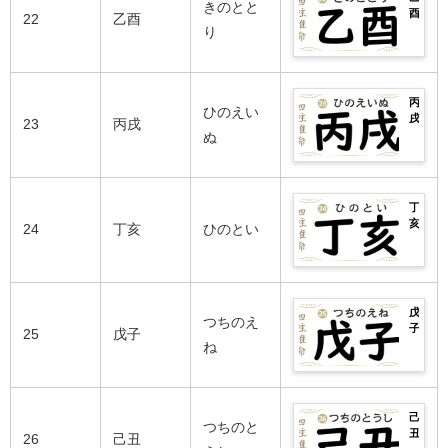
の
い
勢
きのとと
全
や
格
酉
芸
22
乙酉
日
は？
紹
辛
や
の
り
能
柱・
男
介！
巳
相
2026
人
悪
女
生
性
年
ま
い
別
ま
の
の
で
日
の
れ
良
運
完
柱
性
丙
の
い
勢
ひのえい
全
や
格
戌
芸
23
丙戌
日
は？
紹
壬
や
の
ぬ
能
柱・
男
介！
午
相
2026
人
悪
女
生
性
年
ま
い
別
ま
の
の
で
日
の
れ
良
運
完
柱
性
丁
の
い
勢
全
や
格
亥
芸
24
丁亥
ひのとい
日
は？
紹
癸
や
の
能
柱・
男
介！
未
相
2026
人
悪
女
生
性
年
ま
い
別
ま
の
の
で
日
の
れ
良
運
完
柱
性
戊
の
い
勢
つちのえ
全
や
格
子
芸
25
戊子
日
は？
紹
甲
や
の
ね
能
柱・
男
介！
申
相
2026
人
悪
女
生
性
年
ま
い
別
ま
の
の
で
日
の
れ
良
運
完
柱
性
己
の
い
勢
つちのと
全
や
格
丑
芸
26
己丑
日
は？
紹
乙
や