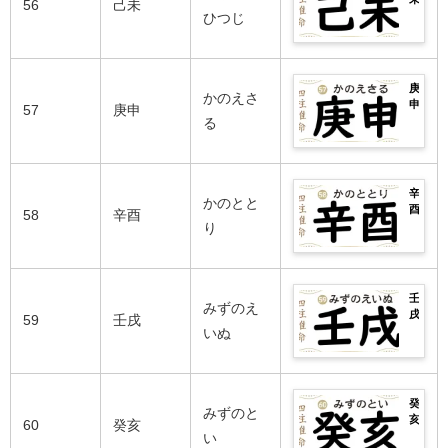
芸
56
己未
日
は？
紹
乙
や
の
ひつじ
能
柱・
男
介！
卯
相
2026
人
悪
女
生
性
年
ま
い
別
ま
の
の
で
日
の
れ
良
運
完
柱
性
庚
の
い
勢
かのえさ
全
や
格
申
芸
57
庚申
日
は？
紹
丙
や
の
る
能
柱・
男
介！
辰
相
2026
人
悪
女
生
性
年
ま
い
別
ま
の
の
で
日
の
れ
良
運
完
柱
性
辛
の
い
勢
かのとと
全
や
格
酉
芸
58
辛酉
日
は？
紹
丁
や
の
り
能
柱・
男
介！
巳
相
2026
人
悪
女
生
性
年
ま
い
別
ま
の
の
で
日
の
れ
良
運
完
柱
性
壬
の
い
勢
みずのえ
全
や
格
戌
芸
59
壬戌
日
は？
紹
戊
や
の
いぬ
能
柱・
男
介！
午
相
2026
人
悪
女
生
性
年
ま
い
別
ま
の
の
で
日
の
れ
良
運
完
柱
性
癸
の
い
勢
みずのと
全
や
格
亥
芸
60
癸亥
日
は？
紹
己
や
の
い
能
柱・
男
介！
未