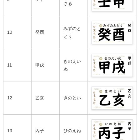
紹
戊
や
の
さる
能
柱・
男
介！
辰
相
2026
人
悪
女
生
性
年
ま
い
別
ま
の
の
で
日
の
れ
良
運
完
柱
性
癸
の
い
勢
みずのと
全
や
格
酉
芸
10
癸酉
日
は？
紹
己
や
の
とり
能
柱・
男
介！
巳
相
2026
人
悪
女
生
性
年
ま
い
別
ま
の
の
で
日
の
れ
良
運
完
柱
性
甲
の
い
勢
きのえい
全
や
格
戌
芸
11
甲戌
日
は？
紹
庚
や
の
ぬ
能
柱・
男
介！
午
相
2026
人
悪
女
生
性
年
ま
い
別
ま
の
の
で
日
の
れ
良
運
完
柱
性
乙
の
い
勢
全
や
格
亥
芸
12
乙亥
きのとい
日
は？
紹
辛
や
の
能
柱・
男
介！
未
相
2026
人
悪
女
生
性
年
ま
い
別
ま
の
の
で
日
の
れ
良
運
完
柱
性
丙
の
い
勢
全
や
格
子
芸
13
丙子
ひのえね
日
は？
紹
壬
や
の
能
柱・
男
介！
申
相
2026
人