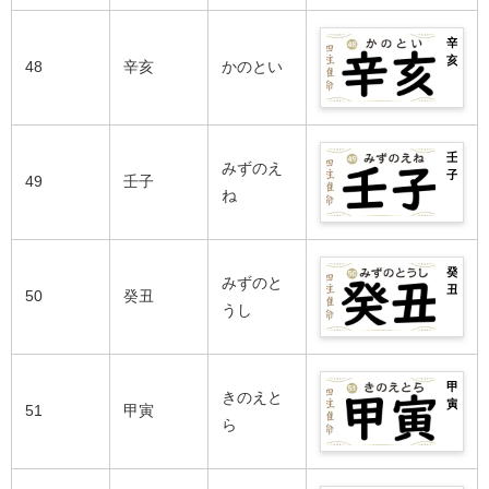
能
い
別
ま
の
の
人
日
の
れ
良
運
ま
柱
性
辛
の
い
勢
で
や
格
亥
芸
48
辛亥
かのとい
日
は？
完
丁
や
の
能
柱・
男
全
未
相
2026
人
悪
女
紹
生
性
年
ま
い
別
介！
ま
の
の
で
日
の
れ
良
運
完
柱
性
壬
の
い
勢
みずのえ
全
や
格
子
芸
49
壬子
日
は？
紹
戊
や
の
ね
能
柱・
男
介！
申
相
2026
人
悪
女
生
性
年
ま
い
別
ま
の
の
で
日
の
れ
良
運
完
柱
性
癸
の
い
勢
みずのと
全
や
格
丑
芸
50
癸丑
日
は？
紹
己
や
の
うし
能
柱・
男
介！
酉
相
2026
人
悪
女
生
性
年
ま
い
別
ま
の
の
で
日
の
れ
良
運
完
柱
性
甲
の
い
勢
きのえと
全
や
格
寅
芸
51
甲寅
日
は？
紹
庚
や
の
ら
能
柱・
男
介！
戌
相
2026
人
悪
女
生
性
年
ま
い
別
ま
の
の
で
日
の
れ