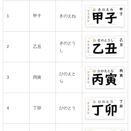
甲
子
1
甲子
きのえね
の
2026
年
の
運
乙
勢
きのとう
丑
2
乙丑
は？
の
し
男
2026
女
年
別
の
の
運
性
丙
勢
ひのえと
格
寅
3
丙寅
は？
や
の
ら
男
相
2026
女
性
年
別
の
の
の
良
運
性
丁
い
勢
格
卯
4
丁卯
ひのとう
日
は？
や
の
柱・
男
相
2026
悪
女
性
年
い
別
の
の
日
の
良
運