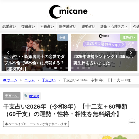
恋愛占い
復縁占い
不倫占い
略奪愛占い
運勢占い
診断・心理テスト
今
不倫
運勢占い
相性占い・既婚者同士の恋愛でダ
2026年運勢ランキング！366日の
ブル不倫（W不倫）は成就する？
誕生日を占いました！
【霊視真剣】
ホーム
コラム
干支占い
干支占い2026年（令和8年）【十二支＋60種類
（60干支）の運勢・性格・相性を無料紹介】
干支占い
pickup
干支占い2026年（令和8年）【十二支＋60種類
（60干支）の運勢・性格・相性を無料紹介】
本ページはプロモーションが含まれています