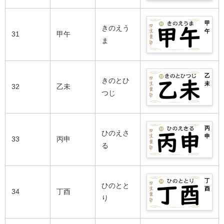
生
性
年
ま
い
別
ま
の
の
で
日
の
れ
良
運
完
柱
性
甲
の
い
勢
きのえう
全
や
格
午
芸
31
甲午
日
は？
紹
庚
や
の
ま
能
柱・
男
介！
寅
相
2026
人
悪
女
生
性
年
ま
い
別
ま
の
の
で
日
の
れ
良
運
完
柱
性
乙
の
い
勢
きのとひ
全
や
格
未
芸
32
乙未
日
は？
紹
辛
や
の
つじ
能
柱・
男
介！
卯
相
2026
人
悪
女
生
性
年
ま
い
別
ま
の
の
で
日
の
れ
良
運
完
柱
性
丙
の
い
勢
ひのえさ
全
や
格
申
芸
33
丙申
日
は？
紹
壬
や
の
る
能
柱・
男
介！
辰
相
2026
人
悪
女
生
性
年
ま
い
別
ま
の
の
で
日
の
れ
良
運
完
柱
性
丁
の
い
勢
ひのとと
全
や
格
酉
芸
34
丁酉
日
は？
紹
癸
や
の
り
能
柱・
男
介！
巳
相
2026
人
悪
女
生
性
年
ま
い
別
ま
の
の
で
日