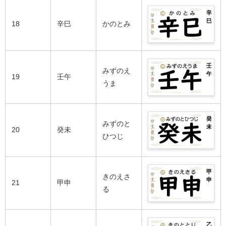
の
で
日
の
れ
良
運
完
柱
性
辛
の
い
勢
全
や
格
巳
芸
18
辛巳
かのとみ
日
は？
紹
丁
や
の
能
柱・
男
介！
丑
相
2026
人
悪
女
生
性
年
ま
い
別
ま
の
の
で
日
の
れ
良
運
完
柱
性
壬
の
い
勢
みずのえ
全
や
格
午
芸
19
壬午
日
は？
紹
戊
や
の
うま
能
柱・
男
介！
寅
相
2026
人
悪
女
生
性
年
ま
い
別
ま
の
の
で
日
の
れ
良
運
完
柱
性
癸
の
い
勢
みずのと
全
や
格
未
芸
20
癸未
日
は？
紹
己
や
の
ひつじ
能
柱・
男
介！
卯
相
2026
人
悪
女
生
性
年
ま
い
別
ま
の
の
で
日
の
れ
良
運
完
柱
性
甲
の
い
勢
きのえさ
全
や
格
申
芸
21
甲申
日
は？
紹
庚
や
の
る
能
柱・
男
介！
辰
相
2026
人
悪
女
生
性
年
ま
い
別
ま
の
の
で
日
の
れ
良
運
完
柱
性
乙