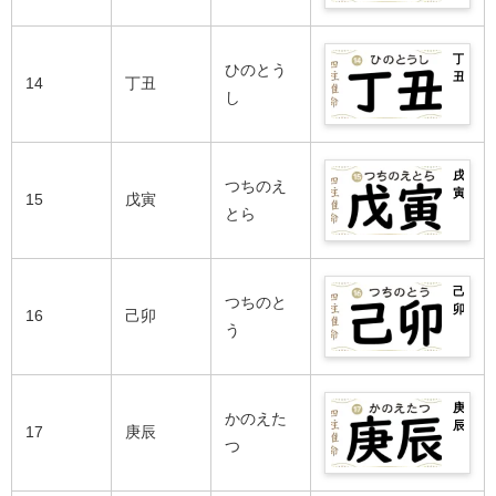
悪
女
生
性
年
ま
い
別
ま
の
の
で
日
の
れ
良
運
完
柱
性
丁
の
い
勢
ひのとう
全
や
格
丑
芸
14
丁丑
日
は？
紹
癸
や
の
し
能
柱・
男
介！
酉
相
2026
人
悪
女
生
性
年
ま
い
別
ま
の
の
で
日
の
れ
良
運
完
柱
性
戌
の
い
勢
つちのえ
全
や
格
寅
芸
15
戊寅
日
は？
紹
甲
や
の
とら
能
柱・
男
介！
戌
相
2026
人
悪
女
生
性
年
ま
い
別
ま
の
の
で
日
の
れ
良
運
完
柱
性
己
の
い
勢
つちのと
全
や
格
卯
芸
16
己卯
日
は？
紹
乙
や
の
う
能
柱・
男
介！
亥
相
2026
人
悪
女
生
性
年
ま
い
別
ま
の
の
で
日
の
れ
良
運
完
柱
性
庚
の
い
勢
かのえた
全
や
格
辰
芸
17
庚辰
日
は？
紹
丙
や
の
つ
能
柱・
男
介！
子
相
2026
人
悪
女
生
性
年
ま
い
別
ま
の