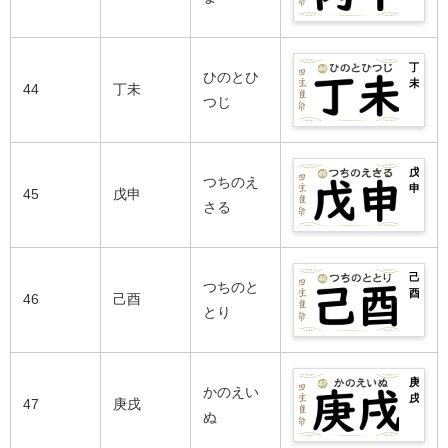
男
介！
寅
相
2026
人
悪
女
生
性
年
ま
い
別
ま
の
の
で
日
の
れ
良
運
完
柱
性
丁
の
い
勢
ひのとひ
全
や
格
未
芸
44
丁未
日
は？
紹
癸
や
の
つじ
能
柱・
男
介！
卯
相
2026
人
悪
女
生
性
年
ま
い
別
ま
の
の
で
日
の
れ
良
運
完
柱
性
戊
の
い
勢
つちのえ
全
や
格
申
芸
45
戊申
日
は？
紹
甲
や
の
さる
能
柱・
男
介！
辰
相
2026
人
悪
女
生
性
年
ま
い
別
ま
の
の
で
日
の
れ
良
運
完
柱
性
己
の
い
勢
つちのと
全
や
格
酉
芸
46
己酉
日
は？
紹
甲
や
の
とり
能
柱・
男
介！
辰
相
2026
人
悪
女
乙
性
年
ま
い
別
巳
の
の
で
日
の
生
良
運
完
柱
性
庚
ま
い
勢
かのえい
全
や
格
戌
れ
47
庚戌
日
は？
紹
丙
や
の
ぬ
の
柱・
男
介！
午
相
2026
芸
悪
女
生
性
年