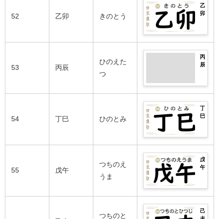
良
運
完
柱
性
乙
の
い
勢
全
や
格
卯
芸
52
乙卯
きのとう
日
は？
紹
辛
や
の
能
柱・
男
介！
亥
相
2026
人
悪
女
生
性
年
ま
い
別
ま
の
の
で
日
の
れ
良
運
完
柱
性
丙
の
い
勢
ひのえた
全
や
格
辰
芸
53
丙辰
日
は？
紹
壬
や
の
つ
能
柱・
男
介！
子
相
2026
人
悪
女
生
性
年
ま
い
別
ま
の
の
で
日
の
れ
良
運
完
柱
性
丁
の
い
勢
全
や
格
巳
芸
54
丁巳
ひのとみ
日
は？
紹
癸
や
の
能
柱・
男
介！
丑
相
2026
人
悪
女
生
性
年
ま
い
別
ま
の
の
で
日
の
れ
良
運
完
柱
性
戊
の
い
勢
つちのえ
全
や
格
午
芸
55
戊午
日
は？
紹
甲
や
の
うま
能
柱・
男
介！
寅
相
2026
人
悪
女
生
性
年
ま
い
別
ま
の
の
で
日
の
れ
良
運
完
柱
性
己
の
い
勢
つちのと
全
や
格
未