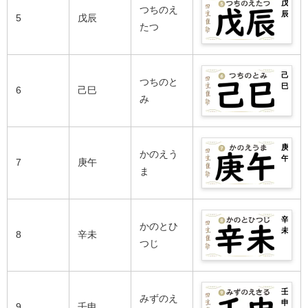
柱
性
戊
い
勢
つちのえ
や
格
辰
5
戊辰
日
は？
甲
や
の
たつ
柱・
男
子
相
2026
悪
女
生
性
年
い
別
ま
の
の
日
の
れ
良
運
柱
性
己
の
い
勢
つちのと
や
格
巳
芸
6
己巳
日
は？
乙
や
の
み
能
柱・
男
丑
相
2026
人
悪
女
生
性
年
ま
い
別
ま
の
の
で
日
の
れ
良
運
完
柱
性
庚
の
い
勢
かのえう
全
や
格
午
芸
7
庚午
日
は？
紹
丙
や
の
ま
能
柱・
男
介！
寅
相
2026
人
悪
女
生
性
年
ま
い
別
ま
の
の
で
日
の
れ
良
運
完
柱
性
辛
の
い
勢
かのとひ
全
や
格
未
芸
8
辛未
日
は？
紹
丁
や
の
つじ
能
柱・
男
介！
卯
相
2026
人
悪
女
生
性
年
ま
い
別
ま
の
の
で
日
の
れ
良
運
完
柱
性
壬
の
い
勢
みずのえ
全
や
格
申
芸
9
壬申
日
は？