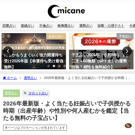
恋愛占い
復縁占い
不倫占い
略奪愛占い
運勢占い
診断・心理テスト
今
干支占い
復縁
干支占い2026年（令和8年）【十
タロット占い・元彼の今の私に対
二支＋60種類（60干支）の運勢・
する気持ちは？どう思ってる？
性格・相性を無料紹介】
ホーム
運勢占い
2026年最新版・よく当たる妊娠占いで子供授かる時期（出
産年齢）や性別や何人産むかを鑑定【当たる無料の子宝占い】
運勢占い
タロット占い
2026年最新版・よく当たる妊娠占いで子供授かる
時期（出産年齢）や性別や何人産むかを鑑定【当
たる無料の子宝占い】
本ページはプロモーションが含まれています