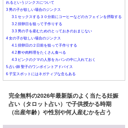
れるというジンクスについて
3
男の子が欲しい場合のジンクス
3.1
セックスする３０分前にコーヒーなどのカフェインを摂取する
3.2
排卵日を狙って子作りする
3.3
男の子を産むためのとっておきのおまじない
4
女の子が欲しい場合のジンクス
4.1
排卵日の２日前を狙って子作りする
4.2
酢や肉料理をたくさん食べる
4.3
ピンクのクマの人形をカバンの中に入れておく
5
占い師 聖子のワンポイントアドバイス
6
子宝スポットにはネガティブな念もある
完全無料の2026年最新版のよく当たる妊娠
占い（タロット占い）で子供授かる時期
（出産年齢）や性別や何人産むかを占う