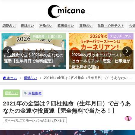
恋愛占い
復縁占い
不倫占い
略奪愛占い
運勢占い
診断・心理テスト
今
スピリチュアル
復縁
2026年のラッキーパワーストーン
タロット占い・元彼の今の私に対
はカーネリアン！恋愛・仕事運が
する気持ちは？どう思ってる？
急上昇する理由
ホーム
運勢占い
2021年の金運は？四柱推命（生年月日）で占うあなたの金
運や投資運【完全無料で当たる！】
運勢占い
四柱推命
2021年の金運は？四柱推命（生年月日）で占うあ
なたの金運や投資運【完全無料で当たる！】
本ページはプロモーションが含まれています