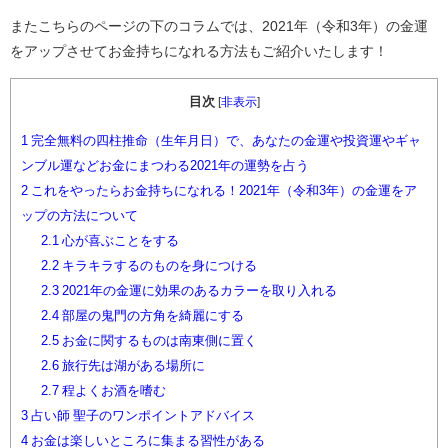
またこちらのページの下のコラムでは、2021年（令和3年）の金運
をアップさせてお金持ちになれる方法もご紹介いたします！
目次
[
非表示
]
1
完全無料の四柱推命（生年月日）で、あなたの金運や投資運やギャ
ンブル運などお金にまつわる2021年の運勢を占う
2
これをやったらお金持ちになれる！2021年（令和3年）の金運をア
ップの方法について
2.1
心が喜ぶことをする
2.2
キラキラするのものを身につける
2.3
2021年の金運に効果のあるカラーを取り入れる
2.4
部屋の鬼門の方角を綺麗にする
2.5
お金に関するものは南東側に置く
2.6
旅行先は湖がある場所に
2.7
程よくお酒を嗜む
3
占い師 聖子のワンポイントアドバイス
4
お金は楽しいところに集まる習性がある