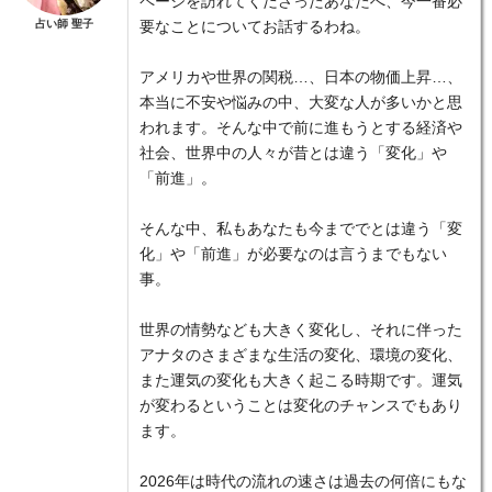
ページを訪れてくださったあなたへ、今一番必
占い師 聖子
要なことについてお話するわね。
アメリカや世界の関税…、日本の物価上昇…、
本当に不安や悩みの中、大変な人が多いかと思
われます。そんな中で前に進もうとする経済や
社会、世界中の人々が昔とは違う「変化」や
「前進」。
そんな中、私もあなたも今まででとは違う「変
化」や「前進」が必要なのは言うまでもない
事。
世界の情勢なども大きく変化し、それに伴った
アナタのさまざまな生活の変化、環境の変化、
また運気の変化も大きく起こる時期です。運気
が変わるということは変化のチャンスでもあり
ます。
2026年は時代の流れの速さは過去の何倍にもな