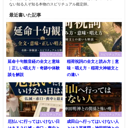
ない知る人ぞ知る本物のスピリチュアル鑑定師。
最近書いた記事
スピリチュアル
スピリチュアル
延命十句観音経の全文と意味
稲荷祝詞の全文と読み方｜意
｜正しい唱え方・奇跡や体験
味・唱え方・稲荷大神秘文と
談を解説
の違い
スピリチュアル
スピリチュアル
厄払いに行ってはいけない日
成田山へ行ってはいけない人