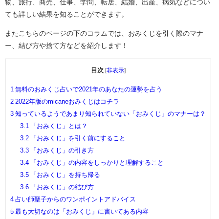
物、旅行、商売、仕事、学問、転居、結婚、出産、病気などについ
ても詳しい結果を知ることができます。
またこちらのページの下のコラムでは、おみくじを引く際のマナ
ー、結び方や捨て方などを紹介します！
目次
[
非表示
]
1
無料のおみくじ占いで2021年のあなたの運勢を占う
2
2022年版のmicaneおみくじはコチラ
3
知っているようであまり知られていない「おみくじ」のマナーは？
3.1
「おみくじ」とは？
3.2
「おみくじ」を引く前にすること
3.3
「おみくじ」の引き方
3.4
「おみくじ」の内容をしっかりと理解すること
3.5
「おみくじ」を持ち帰る
3.6
「おみくじ」の結び方
4
占い師聖子からのワンポイントアドバイス
5
最も大切なのは「おみくじ」に書いてある内容