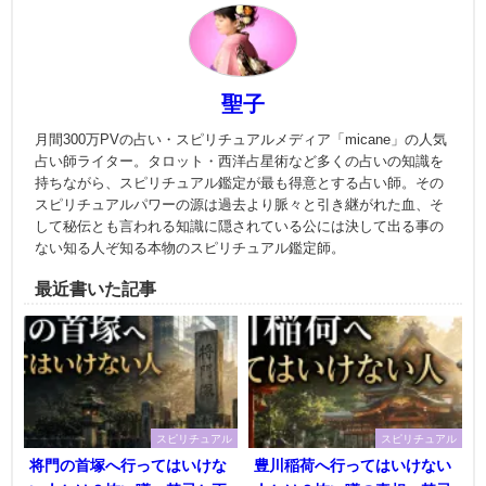
聖子
月間300万PVの占い・スピリチュアルメディア「micane」の人気
占い師ライター。タロット・西洋占星術など多くの占いの知識を
持ちながら、スピリチュアル鑑定が最も得意とする占い師。その
スピリチュアルパワーの源は過去より脈々と引き継がれた血、そ
して秘伝とも言われる知識に隠されている公には決して出る事の
ない知る人ぞ知る本物のスピリチュアル鑑定師。
最近書いた記事
スピリチュアル
スピリチュアル
将門の首塚へ行ってはいけな
豊川稲荷へ行ってはいけない