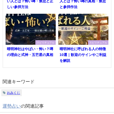
い人とは？怖い噂・禁忌と正
人とは？怖い噂の真相・禁忌
しい参拝方法
と参拝作法
スピリチュアル
スピリチュアル
晴明神社はやばい・怖い？噂
晴明神社に呼ばれる人の特徴
の理由と式神・五芒星の真相
10選｜歓迎のサインやご利益
を解説
関連キーワード
おみくじ
運勢占い
の関連記事