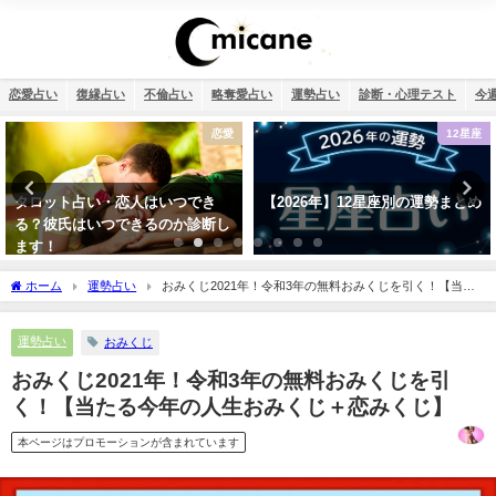
恋愛占い
復縁占い
不倫占い
略奪愛占い
運勢占い
診断・心理テスト
今
12星座
恋愛
【2026年】12星座別の運勢まとめ
誕生日占い・運命の人を顔画像付
きで完全無料で鑑定します！
ホーム
運勢占い
おみくじ2021年！令和3年の無料おみくじを引く！【当た
る今年の人生おみくじ＋恋みくじ】
運勢占い
おみくじ
おみくじ2021年！令和3年の無料おみくじを引
く！【当たる今年の人生おみくじ＋恋みくじ】
本ページはプロモーションが含まれています