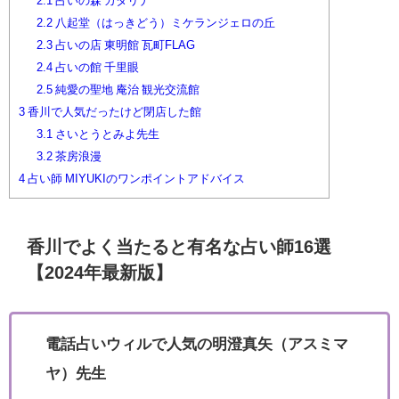
2.1
占いの森 カタリナ
2.2
八起堂（はっきどう）ミケランジェロの丘
2.3
占いの店 東明館 瓦町FLAG
2.4
占いの館 千里眼
2.5
純愛の聖地 庵治 観光交流館
3
香川で人気だったけど閉店した館
3.1
さいとうとみよ先生
3.2
茶房浪漫
4
占い師 MIYUKIのワンポイントアドバイス
香川でよく当たると有名な占い師16選
【2024年最新版】
電話占いウィルで人気の明澄真矢（アスミマ
ヤ）先生