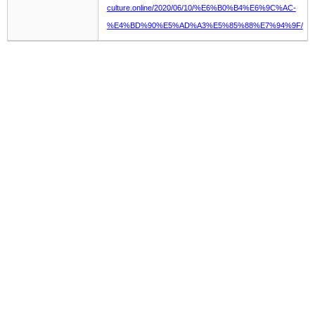
culture.online/2020/06/10/%E6%B0%B4%E6%9C%AC-
%E4%BD%90%E5%AD%A3%E5%85%88%E7%94%9F/