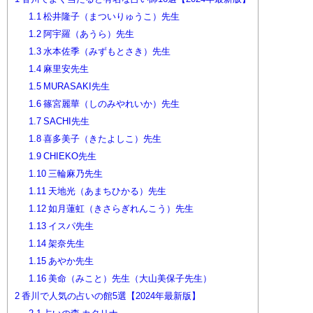
1.1
松井隆子（まついりゅうこ）先生
1.2
阿宇羅（あうら）先生
1.3
水本佐季（みずもとさき）先生
1.4
麻里安先生
1.5
MURASAKI先生
1.6
篠宮麗華（しのみやれいか）先生
1.7
SACHI先生
1.8
喜多美子（きたよしこ）先生
1.9
CHIEKO先生
1.10
三輪麻乃先生
1.11
天地光（あまちひかる）先生
1.12
如月蓮虹（きさらぎれんこう）先生
1.13
イスパ先生
1.14
架奈先生
1.15
あやか先生
1.16
美命（みこと）先生（大山美保子先生）
2
香川で人気の占いの館5選【2024年最新版】