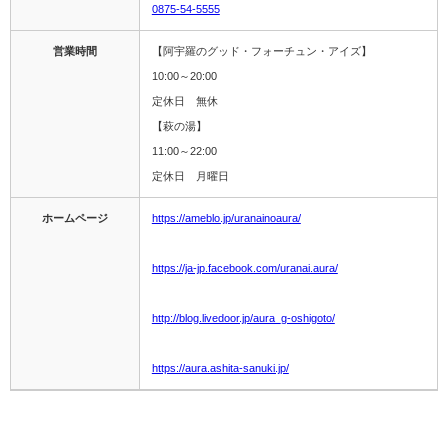
0875-54-5555
営業時間
【阿宇羅のグッド・フォーチュン・アイズ】
10:00～20:00
定休日 無休
【萩の湯】
11:00～22:00
定休日 月曜日
ホームページ
https://ameblo.jp/uranainoaura/
https://ja-jp.facebook.com/uranai.aura/
http://blog.livedoor.jp/aura_g-oshigoto/
https://aura.ashita-sanuki.jp/