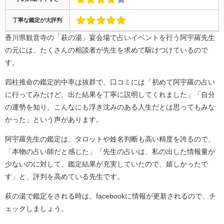
丁寧な鑑定が大評判
香川県観音寺の「萩の湯」宴会場で占いイベントを行う阿宇羅先生
の元には、たくさんの相談者が先生を求めて駆けつけているので
す。
四柱推命の鑑定的中率は抜群で、口コミには「初めて阿宇羅の占い
に行ってみたけど、出た結果を丁寧に説明してくれました」「自分
の運勢を知り、こんなにも浮き沈みのある人生だとは思ってもみな
かった」という声があります。
阿宇羅先生の鑑定は、タロットや姓名判断も高い精度を誇るので、
「本物の占い師だと感じた」「先生の占いは、私の出した情報量が
少ないのに対して、鑑定結果が充実していたので、嬉しかったで
す」と、評判を高めている先生です。
萩の湯で鑑定をされる時は、facebookに情報が更新されるので、チ
ェックしましょう。