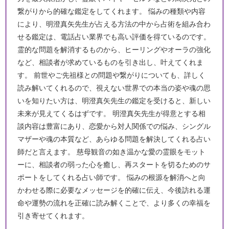
繋がりから的確な鑑定をしてくれます。 悩みの種類や内容
により、明澄真矢先生が占える方法の中から占術を組み合わ
せる鑑定は、電話占い業界でも高い評価を得ているのです。
霊的な問題を解消するものから、ヒーリングやオーラの強化
など、相談者が求めているものを引き出し、叶えてくれま
す。 前世やご先祖様との問題や繋がりについても、詳しく
読み解いてくれるので、視えない世界での本当の姿や魂の思
いを知りたい方は、明澄真矢先生の鑑定を受けると、新しい
未来が見えてくるはずです。 明澄真矢先生が得意とする相
談内容は豊富にあり、恋愛から対人関係での悩み、シングル
マザーや魂の本質など、あらゆる問題を解決してくれる占い
師だと言えます。 慈母観音の如き温かな愛の霊眼をモット
ーに、相談者の弱った心を癒し、再スタートを切るためのサ
ポートをしてくれる占い師です。 悩みの根源を解消へと向
かわせる際に必要なメッセージを的確に伝え、今後訪れる運
命や運勢の流れを正確に読み解くことで、より多くの幸福を
引き寄せてくれます。