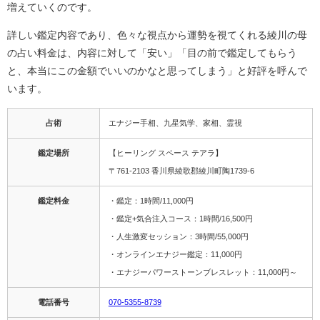
増えていくのです。
詳しい鑑定内容であり、色々な視点から運勢を視てくれる綾川の母
の占い料金は、内容に対して「安い」「目の前で鑑定してもらう
と、本当にこの金額でいいのかなと思ってしまう」と好評を呼んで
います。
占術
エナジー手相、九星気学、家相、霊視
鑑定場所
【ヒーリング スペース テアラ】
〒761-2103 香川県綾歌郡綾川町陶1739-6
鑑定料金
・鑑定：1時間/11,000円
・鑑定+気合注入コース：1時間/16,500円
・人生激変セッション：3時間/55,000円
・オンラインエナジー鑑定：11,000円
・エナジーパワーストーンブレスレット：11,000円～
電話番号
070-5355-8739