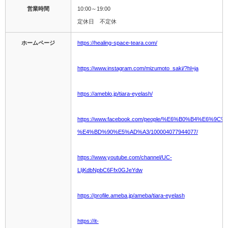
営業時間
10:00～19:00
定休日 不定休
ホームページ
https://healing-space-teara.com/
https://www.instagram.com/mizumoto_saki/?hl=ja
https://ameblo.jp/tiara-eyelash/
https://www.facebook.com/people/%E6%B0%B4%E6%9C%
%E4%BD%90%E5%AD%A3/100004077944077/
https://www.youtube.com/channel/UC-
LIjKdbNpbC6Ffx0GJeYdw
https://profile.ameba.jp/ameba/tiara-eyelash
https://it-