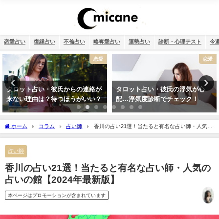
恋愛占い
復縁占い
不倫占い
略奪愛占い
運勢占い
診断・心理テスト
今
恋愛
運勢占い
タロット占い・彼氏の浮気が心
2026年運勢ランキング！366日の
配…浮気度診断でチェック！
誕生日を占いました！
ホーム
コラム
占い師
香川の占い21選！当たると有名な占い師・人気の
占いの館【2024年最新版】
占い師
香川の占い21選！当たると有名な占い師・人気の
占いの館【2024年最新版】
本ページはプロモーションが含まれています