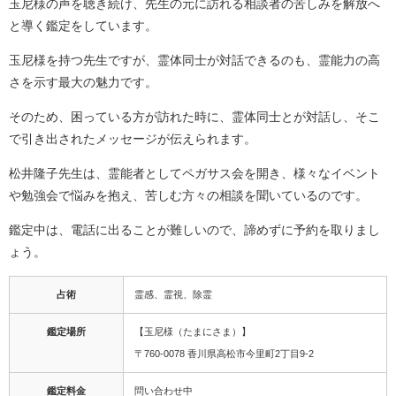
玉尼様の声を聴き続け、先生の元に訪れる相談者の苦しみを解放へ
と導く鑑定をしています。
玉尼様を持つ先生ですが、霊体同士が対話できるのも、霊能力の高
さを示す最大の魅力です。
そのため、困っている方が訪れた時に、霊体同士とが対話し、そこ
で引き出されたメッセージが伝えられます。
松井隆子先生は、霊能者としてペガサス会を開き、様々なイベント
や勉強会で悩みを抱え、苦しむ方々の相談を聞いているのです。
鑑定中は、電話に出ることが難しいので、諦めずに予約を取りまし
ょう。
占術
霊感、霊視、除霊
鑑定場所
【玉尼様（たまにさま）】
〒760-0078 香川県高松市今里町2丁目9-2
鑑定料金
問い合わせ中