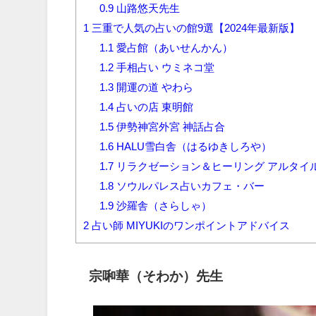
0.9
山路悠天先生
1
三重で人気の占いの館9選【2024年最新版】
1.1
愛占館（あいせんかん）
1.2
手相占い ウミネコ堂
1.3
開運の道 やわら
1.4
占いの店 東明館
1.5
伊勢神宮外宮 神話占合
1.6
HALU雪白舎（はるゆきしろや）
1.7
リラクゼーション＆ヒーリング アルタイ
1.8
ソウルパレス占いカフェ・バー
1.9
沙羅舎（さらしゃ）
2
占い師 MIYUKIのワンポイントアドバイス
宗啝華（そわか）先生