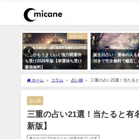
復縁
おまじない
今の私に
何もかもうまくいく強力開運待
誕生日占い・運命の人を
思って
ち受け2026年版【幸運待ち受け
付きで完全無料で鑑定し
最強無料】
ホーム
コラム
占い師
三重の占い21選！当たる
占い師
三重の占い21選！当たると有
新版】
本ページはプロモーションが含まれています