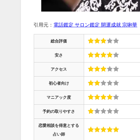
引用元：
電話鑑定 サロン鑑定 開運成就 宗啝華
総合評価
安さ
アクセス
初心者向け
マニアック度
予約の取りやすさ
恋愛相談を得意とする
占い師