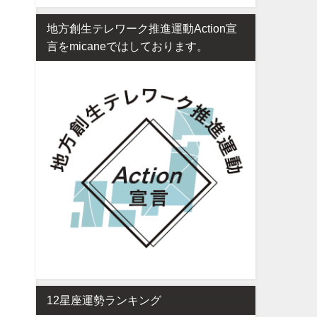
地方創生テレワーク推進運動Action宣
言をmicaneではしております。
12星座運勢ランキング