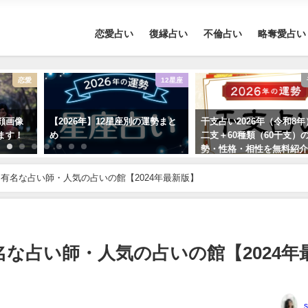
恋愛占い
復縁占い
不倫占い
略奪愛占い
恋愛
12星座
顔画像
【2026年】12星座別の運勢まと
干支占い2026年（令和8
ます！
め
二支＋60種類（60干支）
勢・性格・相性を無料紹
と有名な占い師・人気の占いの館【2024年最新版】
名な占い師・人気の占いの館【2024年
s