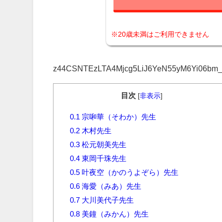
※20歳未満はご利用できません
z44CSNTEzLTA4Mjcg5LiJ6YeN55yM6Yi06bm_5b
目次
[
非表示
]
0.1
宗啝華（そわか）先生
0.2
木村先生
0.3
松元朝美先生
0.4
東岡千珠先生
0.5
叶夜空（かのうよぞら）先生
0.6
海愛（みあ）先生
0.7
大川美代子先生
0.8
美鐘（みかん）先生