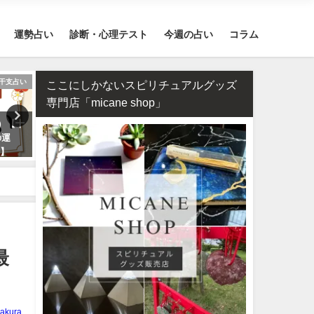
運勢占い
診断・心理テスト
今週の占い
コラム
干支占い
不倫
スピリ
ここにしかないスピリチュアルグッズ
専門店「micane shop」
年）【十
相性占い・既婚者なのに片思
2026年のラッキーパワース
の運
い…この恋愛は上手くいく？諦
ンはカーネリアン！恋愛・
介】
めるべき？
運が急上昇する理由
最
akura