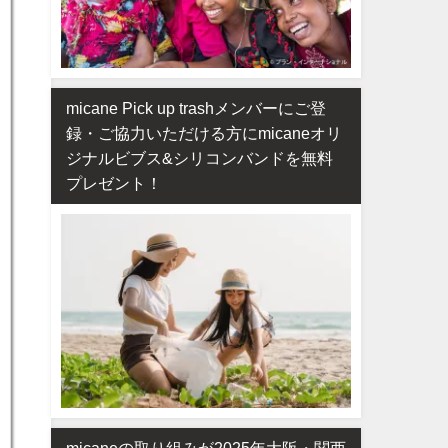
micane Pick up trashメンバーにご登
録・ご協力いただける方にmicaneオリ
ジナルビブス&シリコンバンドを無料
プレゼント！
micaneの取り組みが2025年大阪・関西