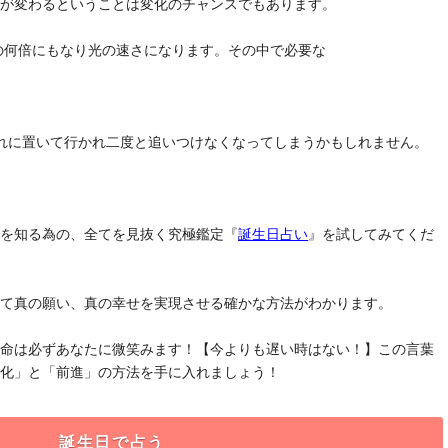
気が変わるということは変化のチャンスでもあります。
去の何倍にもなり光の速さになります。その中で必要な
れに置いて行かれ二度と追いつけなくなってしまうかもしれません。
」を知る為の、全てを見抜く究極鑑定『
誕生日占い
』を試してみてくだ
けて真の願い、真の幸せを実現させる確かな方法がわかります。
運命は必ずあなたに微笑みます！【今よりも遅い時はない！】この言葉
変化」と「前進」の方法を手に入れましょう！
誕生日で占う