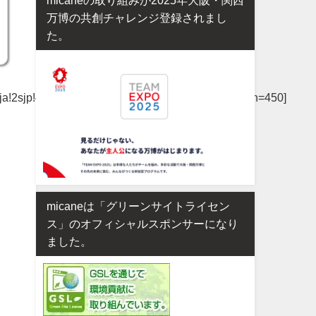
万博の共創チャレンジ登録されまし
た。
2sjp!4v1629177912998!5m2!1sja!2sjp&w=600&h=450]
micaneは「グリーンサイトライセン
ス」のオフィシャルスポンサーになり
ました。