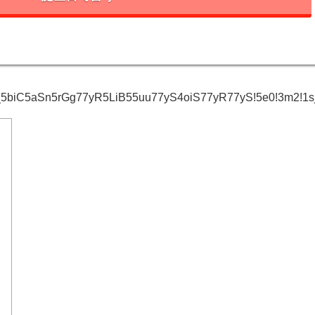
iC5aSn5rGg77yR5LiB55uu77yS4oiS77yR77yS!5e0!3m2!1sja!