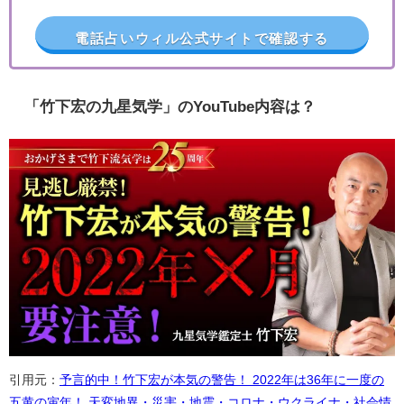
電話占いウィル公式サイトで確認する
「竹下宏の九星気学」のYouTube内容は？
引用元：
予言的中！竹下宏が本気の警告！ 2022年は36年に一度の
五黄の寅年！ 天変地異・災害・地震・コロナ・ウクライナ・社会情