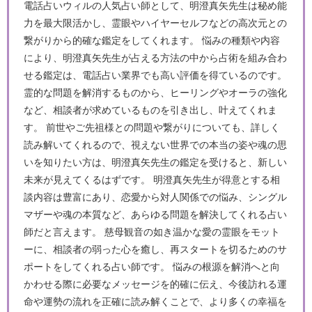
電話占いウィルの人気占い師として、明澄真矢先生は秘め能
力を最大限活かし、霊眼やハイヤーセルフなどの高次元との
繋がりから的確な鑑定をしてくれます。 悩みの種類や内容
により、明澄真矢先生が占える方法の中から占術を組み合わ
せる鑑定は、電話占い業界でも高い評価を得ているのです。
霊的な問題を解消するものから、ヒーリングやオーラの強化
など、相談者が求めているものを引き出し、叶えてくれま
す。 前世やご先祖様との問題や繋がりについても、詳しく
読み解いてくれるので、視えない世界での本当の姿や魂の思
いを知りたい方は、明澄真矢先生の鑑定を受けると、新しい
未来が見えてくるはずです。 明澄真矢先生が得意とする相
談内容は豊富にあり、恋愛から対人関係での悩み、シングル
マザーや魂の本質など、あらゆる問題を解決してくれる占い
師だと言えます。 慈母観音の如き温かな愛の霊眼をモット
ーに、相談者の弱った心を癒し、再スタートを切るためのサ
ポートをしてくれる占い師です。 悩みの根源を解消へと向
かわせる際に必要なメッセージを的確に伝え、今後訪れる運
命や運勢の流れを正確に読み解くことで、より多くの幸福を