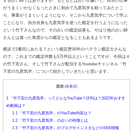
する占い師ではありますが、もともとは占いが嫌いで、自分の仕事
がうまくいかなくなったときに初めて九星気学を頼ってみたとこ
ろ、事業がうまくいくようになり、そこから九星気学について学ぶ
ことになり、自分自身も九星気学を使った鑑定を行うようになった
という竹下さんなので、その占いの鑑定結果も、やはり他の占い師
さんとは違った角度からの鑑定となることもあるようです。
横浜で2番目にあたる？という鑑定歴30年のベテラン鑑定士さんな
ので、これまでの鑑定件数も5万件以上ということですが、今回はそ
の竹下宏さん、そして竹下さんが配信するYoutubeチャンネル「竹
下宏の九星気学」について紹介していきたいと思います。
目次
[
非表示
]
1
「竹下宏の九星気学」ってどんなYouTube？評判は？2022年おすす
め動画は？
1.1
「竹下宏の九星気学」のYouTube内容は？
1.2
「竹下宏の九星気学」の占いの特徴とは
1.3
「竹下宏の九星気学」のブログやインスタなどのSNS情報