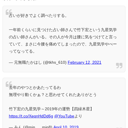
占いが好きでよく調べたりする。
一年前くらいに見つけた占い師さんで竹下宏という九星気学
の占い師さんがいる。その人が今月は腰に気をつけてと言っ
ていて、まさに今腰を痛めてしまったので、九星気学やべー
ってなってる。
— 元無職たかはし (@tkhs_610)
February 12, 2021
去年のやつとかあたってるわ
無理やり動くかぁ？と思わせてくれたありがとう
竹下宏の九星気学～2019年の運勢【四緑木星】
https://t.co/XeqnHdDd6g
@YouTube
より
— みん (@min___min8)
April 10, 2019