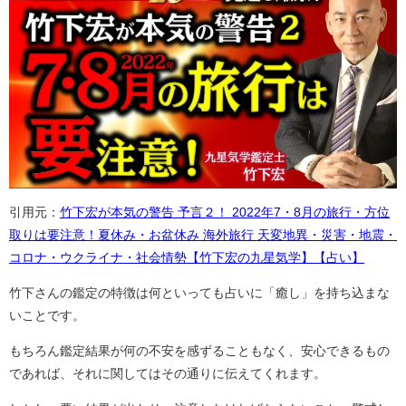
引用元：
竹下宏が本気の警告 予言２！ 2022年7・8月の旅行・方位
取りは要注意！夏休み・お盆休み 海外旅行 天変地異・災害・地震・
コロナ・ウクライナ・社会情勢【竹下宏の九星気学】【占い】
竹下さんの鑑定の特徴は何といっても占いに「癒し」を持ち込まな
いことです。
もちろん鑑定結果が何の不安を感ずることもなく、安心できるもの
であれば、それに関してはその通りに伝えてくれます。