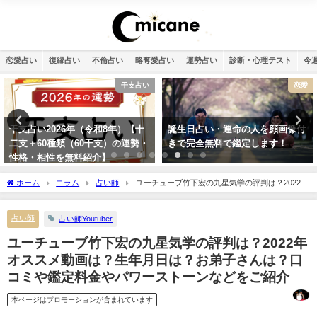
恋愛占い
復縁占い
不倫占い
略奪愛占い
運勢占い
診断・心理テスト
今
干支占い
恋愛
干支占い2026年（令和8年）【十
誕生日占い・運命の人を顔画像付
二支＋60種類（60干支）の運勢・
きで完全無料で鑑定します！
性格・相性を無料紹介】
ホーム
コラム
占い師
ユーチューブ竹下宏の九星気学の評判は？2022年
オススメ動画は？生年月日は？お弟子さんは？口コミや鑑定料金やパワーストーンな
どをご紹介
占い師
占い師Youtuber
ユーチューブ竹下宏の九星気学の評判は？2022年
オススメ動画は？生年月日は？お弟子さんは？口
コミや鑑定料金やパワーストーンなどをご紹介
本ページはプロモーションが含まれています