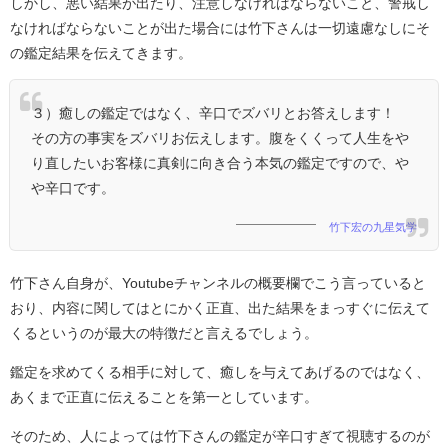
しかし、悪い結果が出たり、注意しなければならないこと、警戒し
なければならないことが出た場合には竹下さんは一切遠慮なしにそ
の鑑定結果を伝えてきます。
３）癒しの鑑定ではなく、辛口でズバリとお答えします！
その方の事実をズバリお伝えします。腹をくくって人生をや
り直したいお客様に真剣に向き合う本気の鑑定ですので、や
や辛口です。
竹下宏の九星気学
竹下さん自身が、Youtubeチャンネルの概要欄でこう言っていると
おり、内容に関してはとにかく正直、出た結果をまっすぐに伝えて
くるというのが最大の特徴だと言えるでしょう。
鑑定を求めてくる相手に対して、癒しを与えてあげるのではなく、
あくまで正直に伝えることを第一としています。
そのため、人によっては竹下さんの鑑定が辛口すぎて視聴するのが