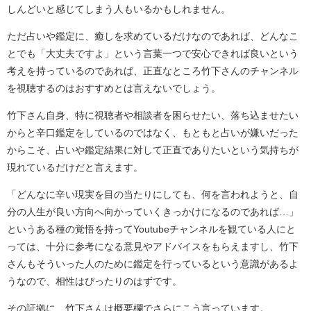
しんどいと感じてしまう人もいるかもしれません。
ただ占いや鑑定に、癒しを求めているだけなのであれば、どんなこ
とでも「大丈夫ですよ」という言葉一つで安心できれば良いという
考えを持っているのであれば、正直なところ竹下さんのチャンネル
を視聴するのはおすすめとは言えないでしょう。
竹下さん自身、特に視聴者や相談者を困らせたい、落ち込ませたい
からと辛口鑑定をしているのではなく、もともと占いが嫌いだった
からこそ、占いや鑑定結果に対して正直でありたいという気持ちが
現れているだけだと言えます。
「どんなに辛い現実を目の当たりにしても、何を言われようと、自
分の人生が良い方向へ向かっていくきっかけになるのであれば…」
というある種の覚悟を持ってYoutubeチャンネルを観ている人にと
っては、十分に参考になる意見やアドバイスをもらえますし、竹下
さんもそういった人のために鑑定を行っているという意識があるよ
うなので、相性はぴったりのはずです。
その証拠に、竹下さんは概要欄でさらにこう言っています。