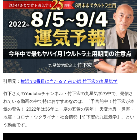
引用元：
横浜で2番目に当たる？ 占い師 竹下宏の九星気学
竹下さんのYoutubeチャンネル・竹下宏の九星気学の中で、発信さ
れている動画の中で特におすすめなのは、「予言的中！竹下宏が本
気の警告！ 2022年は36年に一度の五黄の寅年！ 天変地異・災害・
地震・コロナ・ウクライナ・社会情勢【竹下宏の九星気学】」とい
う動画です。