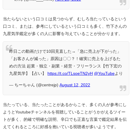
当たらないという口コミは見つからず、むしろ当たっているという
口コミ、または、参考にしているという口コミも多く、竹下さんの
九星気学鑑定が多くの人に影響を与えていることが分かります。
昨日この動画だけで10回見直した→「急に売上が下がった」
「お客さんが減った」原因は〇〇？！確実に売上を上げるた
めの方法 起業・独立・副業・経営・フリーランス【竹下宏の
九星気学】【占い】
https://t.co/TLsoeTN2yH
@YouTube
より
— ちーちゃん (@centrejp)
August 12, 2022
当たっている、当たったことがあるからこそ、多くの人が参考にし
ようとYoutubeチャンネルを視聴していることがうかがえるツイー
トが多く、的確で明確な説明、辛口でも正直な言葉で鑑定結果を伝
えてくれるところに好感を抱いている視聴者が多いようです。