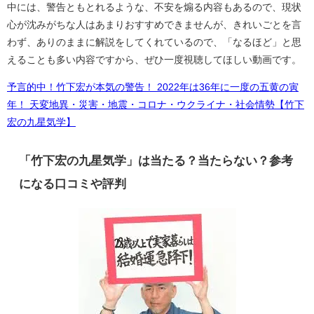
中には、警告ともとれるような、不安を煽る内容もあるので、現状
心が沈みがちな人はあまりおすすめできませんが、きれいごとを言
わず、ありのままに解説をしてくれているので、「なるほど」と思
えることも多い内容ですから、ぜひ一度視聴してほしい動画です。
予言的中！竹下宏が本気の警告！ 2022年は36年に一度の五黄の寅
年！ 天変地異・災害・地震・コロナ・ウクライナ・社会情勢【竹下
宏の九星気学】
「竹下宏の九星気学」は当たる？当たらない？参考
になる口コミや評判