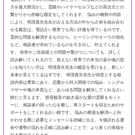
力を最大限活かし、霊眼やハイヤーセルフなどの高次元との
繋がりから的確な鑑定をしてくれます。 悩みの種類や内容
により、明澄真矢先生が占える方法の中から占術を組み合わ
せる鑑定は、電話占い業界でも高い評価を得ているのです。
霊的な問題を解消するものから、ヒーリングやオーラの強化
など、相談者が求めているものを引き出し、叶えてくれま
す。 前世やご先祖様との問題や繋がりについても、詳しく
読み解いてくれるので、視えない世界での本当の姿や魂の思
いを知りたい方は、明澄真矢先生の鑑定を受けると、新しい
未来が見えてくるはずです。 明澄真矢先生が得意とする相
談内容は豊富にあり、恋愛から対人関係での悩み、シングル
マザーや魂の本質など、あらゆる問題を解決してくれる占い
師だと言えます。 慈母観音の如き温かな愛の霊眼をモット
ーに、相談者の弱った心を癒し、再スタートを切るためのサ
ポートをしてくれる占い師です。 悩みの根源を解消へと向
かわせる際に必要なメッセージを的確に伝え、今後訪れる運
命や運勢の流れを正確に読み解くことで、より多くの幸福を