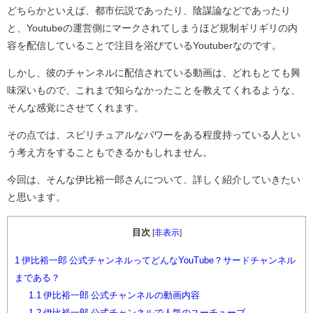
どちらかといえば、都市伝説であったり、陰謀論などであったり
と、Youtubeの運営側にマークされてしまうほど規制ギリギリの内
容を配信していることで注目を浴びているYoutuberなのです。
しかし、彼のチャンネルに配信されている動画は、どれもとても興
味深いもので、これまで知らなかったことを教えてくれるような、
そんな感覚にさせてくれます。
その点では、スピリチュアルなパワーをある程度持っている人とい
う考え方をすることもできるかもしれません。
今回は、そんな伊比裕一郎さんについて、詳しく紹介していきたい
と思います。
目次
[
非表示
]
1
伊比裕一郎 公式チャンネルってどんなYouTube？サードチャンネル
まである？
1.1
伊比裕一郎 公式チャンネルの動画内容
1.2
伊比裕一郎 公式チャンネルで人気のユーチューブ