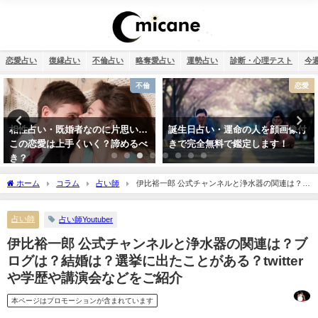
恋愛占い
復縁占い
不倫占い
略奪愛占い
運勢占い
診断・心理テスト
今
不倫
恋愛
相性占い・既婚者なのに片思い…
誕生日占い・運命の人を顔画像付
この恋愛は上手くいく？諦めるべ
きで完全無料で鑑定します！
き？
ホーム
コラム
占い師
伊比裕一郎 公式チャンネルと浄水器の関連は？ブ
ログは？結婚は？選挙に出たことがある？twitterや学歴や講演会などをご紹介
占い師
占い師Youtuber
伊比裕一郎 公式チャンネルと浄水器の関連は？ブ
ログは？結婚は？選挙に出たことがある？twitter
や学歴や講演会などをご紹介
本ページはプロモーションが含まれています