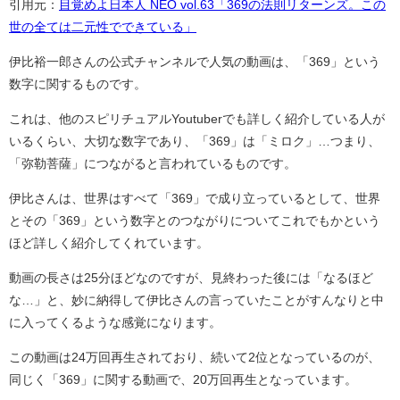
引用元：
目覚めよ日本人 NEO vol.63「369の法則リターンズ。この
世の全ては二元性でできている」
伊比裕一郎さんの公式チャンネルで人気の動画は、「369」という
数字に関するものです。
これは、他のスピリチュアルYoutuberでも詳しく紹介している人が
いるくらい、大切な数字であり、「369」は「ミロク」…つまり、
「弥勒菩薩」につながると言われているものです。
伊比さんは、世界はすべて「369」で成り立っているとして、世界
とその「369」という数字とのつながりについてこれでもかという
ほど詳しく紹介してくれています。
動画の長さは25分ほどなのですが、見終わった後には「なるほど
な…」と、妙に納得して伊比さんの言っていたことがすんなりと中
に入ってくるような感覚になります。
この動画は24万回再生されており、続いて2位となっているのが、
同じく「369」に関する動画で、20万回再生となっています。