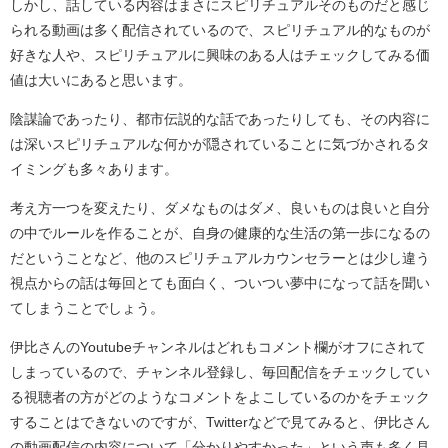
しかし、話している内容はまさにスピリチュアルそのものだと感じ
られる動画は多く配信されているので、スピリチュアル的なものが
好きな人や、スピリチュアルに興味のある人はチェックしてみる価
値は大いにあると思います。
陰謀論であったり、都市伝説的な話であったりしても、その内容に
は深いスピリチュアルな何かが隠されていることに気づかされるタ
イミングも多々あります。
考え方一つを変えたり、ダメなものはダメ、良いものは良いと自分
の中でルールを作ることが、自身の健康的な生活の第一歩になるの
だということなど、他のスピリチュアルカウンセラーとは少し違う
視点からの話は毎回とても面白く、ついつい夢中になって話を聞い
てしまうことでしょう。
伊比さんのYoutubeチャンネルはどれもコメント欄がオフにされて
しまっているので、チャンネル登録し、毎回配信をチェックしてい
る視聴者の方がどのようなコメントをよこしているのかをチェック
することはできないのですが、Twitterなどで見てみると、伊比さん
の動画配信の内容について「分かりやすかった」という声も多く見