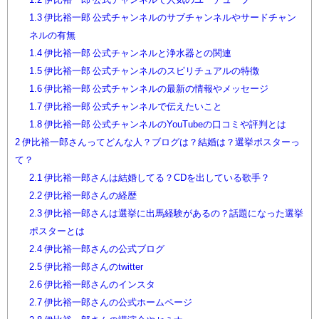
1.3
伊比裕一郎 公式チャンネルのサブチャンネルやサードチャン
ネルの有無
1.4
伊比裕一郎 公式チャンネルと浄水器との関連
1.5
伊比裕一郎 公式チャンネルのスピリチュアルの特徴
1.6
伊比裕一郎 公式チャンネルの最新の情報やメッセージ
1.7
伊比裕一郎 公式チャンネルで伝えたいこと
1.8
伊比裕一郎 公式チャンネルのYouTubeの口コミや評判とは
2
伊比裕一郎さんってどんな人？ブログは？結婚は？選挙ポスターっ
て？
2.1
伊比裕一郎さんは結婚してる？CDを出している歌手？
2.2
伊比裕一郎さんの経歴
2.3
伊比裕一郎さんは選挙に出馬経験があるの？話題になった選挙
ポスターとは
2.4
伊比裕一郎さんの公式ブログ
2.5
伊比裕一郎さんのtwitter
2.6
伊比裕一郎さんのインスタ
2.7
伊比裕一郎さんの公式ホームページ