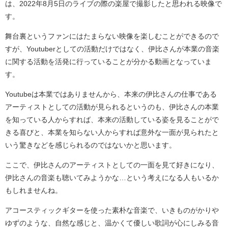
は、2022年8月5日のライブの際の楽屋で撮影したと思われる映像で
す。
舞台裏というファンにはたまらない映像を楽しむことができるので
すが、Youtuberとしての活動だけではなく、伊比さんが本業の音楽
に関する活動を活発に行っていることが分かる動画となっていま
す。
Youtubeは本業ではありませんから、本来の伊比さんの仕事である
アーティストとしての活動が見られるというのも、伊比さんの本業
を知っている人からすれば、本来の活動している姿を見ることがで
きる喜びと、本業を知らない人からすれば意外な一面が見られたと
いう驚きなどを感じられるのではないかと思います。
ここで、伊比さんのアーティストとしての一面を見て好きになり、
伊比さんの音楽も聴いてみようかな…という考えになる人もいるか
もしれませんね。
アコースティックギターを使った素朴な音楽で、いきものがかりや
ゆずのような、自然な感じと、温かくて優しい歌詞が心にしみる音