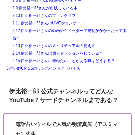
2.8
伊比裕一郎さんの講演会やセミナー
2.9
伊比裕一郎さんが出版している本
2.10
伊比裕一郎さんのファンクラブ
2.11
伊比裕一郎さんのLIVEやコンサート
2.12
伊比裕一郎さんの動画やツイッターで規制がかかったって本
当？
2.13
伊比裕一郎さんのスピリチュアルの捉え方
2.14
伊比裕一郎さんは個人セッションをしている？
2.15
伊比裕一郎さんに尋ねたいことがある時はどうする？
3
占い師CRISSのワンポイントアドバイス
伊比裕一郎 公式チャンネルってどんな
YouTube？サードチャンネルまである？
電話占いウィルで人気の明澄真矢（アスミマ
ヤ）先生