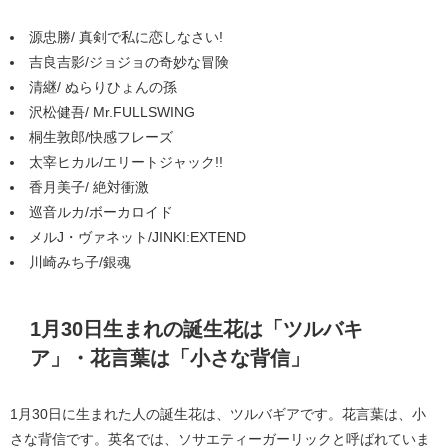
源忠勝/ 真剣で私に恋しなさい!
吉良吉影/ジョジョの奇妙な冒険
清継/ ぬらりひょんの孫
沢松健吾/ Mr.FULLSWING
桐生敦郎/快感フレーズ
太宰ヒカル/エリートジャック!!
香月美子/ 絶対衝激
巡音ルカ/ボーカロイド
メルJ・ヴァネット/JINKI:EXTEND
川崎みち子/銀魂
1月30日生まれの誕生花は「ツルバキ
ア」・花言葉は「小さな背信」
1月30日に生まれた人の誕生花は、ツルバギアです。花言葉は、小
さな背信です。英名では、ソサエティーガーリックと呼ばれていま