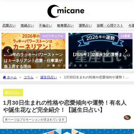
恋愛占い
復縁占い
不倫占い
略奪愛占い
運勢占い
診断・心理テスト
今
12星座
復縁
【2026年】12星座別の運勢まとめ
タロット占い・元彼の今の私に対
する気持ちは？どう思ってる？
ホーム
コラム
誕生日占い
1月30日生まれの性格や恋愛傾向や運勢！有
名人や誕生花など完全紹介！【誕生日占い】
誕生日占い
1月30日生まれの性格や恋愛傾向や運勢！有名人
や誕生花など完全紹介！【誕生日占い】
本ページはプロモーションが含まれています