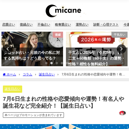
恋愛占い
復縁占い
不倫占い
略奪愛占い
運勢占い
診断・心理テスト
今
干支占い
12星座
干支占い2026年（令和8年）【十
【2026年】12星座別の運勢まとめ
二支＋60種類（60干支）の運勢・
性格・相性を無料紹介】
ホーム
コラム
誕生日占い
7月6日生まれの性格や恋愛傾向や運勢！有名
人や誕生花など完全紹介！【誕生日占い】
誕生日占い
7月6日生まれの性格や恋愛傾向や運勢！有名人や
誕生花など完全紹介！【誕生日占い】
本ページはプロモーションが含まれています