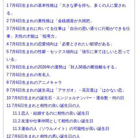
1
7月6日生まれの基本性格は「大きな夢を持ち、多くの人に愛され
る」
2
7月6日生まれの裏性格は「金銭感覚が大雑把」
3
7月6日生まれに向いてる仕事は「自分の思い通りに行動ができる仕
事」天性の才能は「指導力」
4
7月6日生まれの恋愛傾向は「必要とされたい願望がある」
5
7月6日生まれの性癖・セックス傾向は「強引に来てほしいと思って
いる」
6
7月6日生まれの2026年の運勢は「対人関係の断捨離をする」
7
7月6日生まれの有名人
8
7月6日生まれのアニメキャラ
9
7月6日生まれの誕生花は「アサガオ」・花言葉は「はかない恋」
10
7月6日生まれの誕生石・エンジェルナンバー・運命数・何の日
11
7月6日生まれと相性の良い誕生日の人
11.1
恋人・結婚するのに相性の良い誕生日
11.2
友達や仕事仲間として相性の良い誕生日
11.3
運命の人（ソウルメイト）の可能性が高い誕生日
12
7月6日生まれと相性の悪い誕生日の人