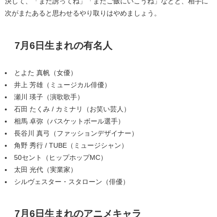
決して、「また誘ってね」「またご飯にいこうね」などと、相手に
次がまたあると思わせるやり取りはやめましょう。
7月6日生まれの有名人
とよた 真帆（女優）
井上 芳雄（ミュージカル俳優）
瀬川 瑛子（演歌歌手）
石田 たくみ / カミナリ（お笑い芸人）
相馬 卓弥（バスケットボール選手）
長谷川 真弓（ファッションデザイナー）
角野 秀行 / TUBE（ミュージシャン）
50セント（ヒップホップMC）
太田 光代（実業家）
シルヴェスター・スタローン（俳優）
7月6日生まれのアニメキャラ