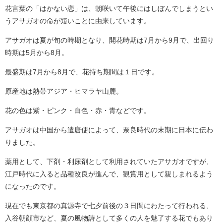
花言葉の「はかない恋」は、朝咲いて午後にはしぼんでしまうとい
うアサガオの命が短いことに由来しています。
アサガオは夏が旬の時期となり、開花時期は7月から9月で、出回り
時期は5月から8月。
最盛期は7月から8月で、花持ち期間は１日です。
原産地は熱帯アジア・ヒマラヤ山麓。
花の色は紫・ピンク・白色・赤・青などです。
アサガオは中国から遣唐使によって、奈良時代の末期に日本に伝わ
りました。
薬用として、下剤・利尿剤として利用されていたアサガオですが、
江戸時代に入ると品種改良が進んで、観賞用として親しまれるよう
になったのです。
現在でも東京都の真源寺で七夕前後の３日間にわたって行われる、
入谷朝顔市など、夏の風物詩として多くの人を魅了する花でもあり