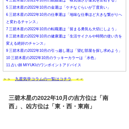
4
三碧木星の2022年10月の結婚運は「根気強さが運気を左右する」
5
三碧木星の2022年10月の金運は「ケチなぐらいが丁度良い」
6
三碧木星の2022年10月の仕事運は「地味な仕事ほど大きな繋がりへ
と変わるチャンス」
7
三碧木星の2022年10月の転職運は「留まる勇気も大切にしよう」
8
三碧木星の2022年10月の健康運は「生活サイクルや時間の使い方を
変える絶好のチャンス」
9
三碧木星の2022年10月の引っ越し運は「望む部屋を探し求めよう」
10
三碧木星の2022年10月のラッキーカラーは「水色」
11
占い師 MIYUKIのワンポイントアドバイス
＞＞
九星気学コラムの一覧はコチラ
＜＜
三碧木星の2022年10月の吉方位は「南
西」、凶方位は「東・西・東南」