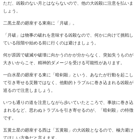
ただ、凶殺のない月とはならないので、他の大凶殺に注意を払いま
しょう。
二黒土星の廻座する東南に「月破」。
「月破」は物事の破れを意味する凶殺なので、何かに向けて挑戦し
ている段階や始める前に行くのは避けましょう。
何が原因で破滅や破壊に向かうのかが分からなく、突如失うものが
大きいからこそ、精神的ダメージを受ける可能性があります。
一白水星の廻座する東に「暗剣殺」という、あなたが行動を起こし
て引き寄せる災難ではなく、他動的トラブルに巻き込まれる凶殺が
巡るので注意しましょう。
いつも通りの道を注意しながら歩いていたところで、事故に巻き込
まれるなど、思わぬトラブルを引き寄せるのが、「暗剣殺」の特徴
です。
五黄土星の廻座する西は「五黄殺」の大凶殺となるので、極力避け
てほしい方角だと言えます。