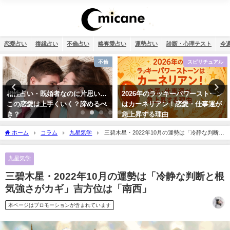
恋愛占い
復縁占い
不倫占い
略奪愛占い
運勢占い
診断・心理テスト
今
スピリチュアル
恋愛
2026年のラッキーパワーストーン
タロット占い・恋人はいつでき
はカーネリアン！恋愛・仕事運が
る？彼氏はいつできるのか診断し
急上昇する理由
ます！
ホーム
コラム
九星気学
三碧木星・2022年10月の運勢は「冷静な判断と
根気強さがカギ」吉方位は「南西」
九星気学
三碧木星・2022年10月の運勢は「冷静な判断と根
気強さがカギ」吉方位は「南西」
本ページはプロモーションが含まれています