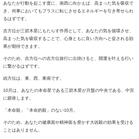
あなたが行動を起こす度に、南西に向かえば、高まった気を吸収で
き、何事においてもプラスに転じさせるエネルギーを引き寄せられ
るはずです。
吉方位が三碧木星にもたらす作用として、あなたの気を循環させ、
高まった気を吸収することで、心身ともに良い方向へと促される効
果が期待できます。
そのため、吉方位への吉方位旅行に出掛けると、開運を叶える行い
に繋がるはずです。
凶方位は、東、西、東南です。
10月は、あなたの本命星である三碧木星が月盤の中央である、中宮
に廻座します。
「本命殺」「本命的殺」のない10月。
そのため、あなたの健康面や精神面を脅かす大凶殺の効果を受ける
ことはありません。