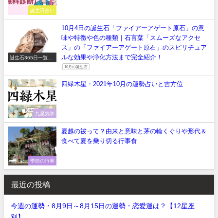
誕生日占い
10月4日の誕生石「ファイアーアゲート原石」の意
味や特徴や色の種類｜石言葉「スムーズなアクセ
ス」の「ファイアーアゲート原石」のスピリチュア
ルな効果や浄化方法まで完全紹介！
誕生石365日一覧
【正しい意味や石言
10月の誕生石
葉】
四緑木星・2021年10月の運勢占いと吉方位
九星気学
夏越の祓って？由来と意味と茅の輪くぐりや形代＆
食べて夏を乗り切る行事食
季節の行事
最近の投稿
今週の運勢・8月9日～8月15日の運勢・恋愛運は？【12星座
別】