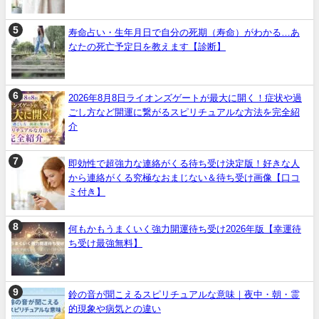
寿命占い・生年月日で自分の死期（寿命）がわかる…あ
なたの死亡予定日を教えます【診断】
2026年8月8日ライオンズゲートが最大に開く！症状や過
ごし方など開運に繋がるスピリチュアルな方法を完全紹
介
即効性で超強力な連絡がくる待ち受け決定版！好きな人
から連絡がくる究極なおまじない＆待ち受け画像【口コ
ミ付き】
何もかもうまくいく強力開運待ち受け2026年版【幸運待
ち受け最強無料】
鈴の音が聞こえるスピリチュアルな意味｜夜中・朝・霊
的現象や病気との違い