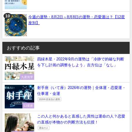
今週の運勢・8月2日～8月8日の運勢・恋愛運は？【12星
座別】
おすすめの記事
四緑木星・2022年9月の運勢は「冷静で的確な判断
を下し計画の調整をしよう」吉方位は「なし」
九星気学
射手座（いて座）2026年の運勢｜全体運・恋愛運・
仕事運・金運
2026年星座別の運勢
12星座
この人と何かあると直感した異性は運命の人？恋愛
の直感が本物かの判断方法も伝授！
運命の人