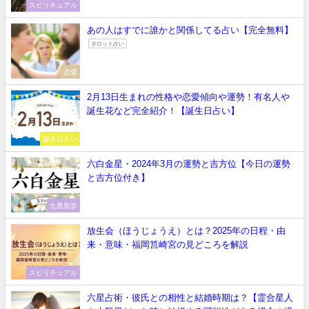
スピリチュアル
あの人はすでに誰かと関係してる占い【完全無料】
タロット占い
恋愛
2月13日生まれの性格や恋愛傾向や運勢！有名人や
誕生花など完全紹介！【誕生日占い】
誕生日占い
六白金星・2024年3月の運勢と吉方位【今日の運勢
と吉方位付き】
九星気学
放生会（ほうじょうえ）とは？2025年の日程・由
来・意味・福岡筥崎宮の見どころを解説
スピリチュアル
六星占術・彼氏との相性と結婚時期は？【霊合星人