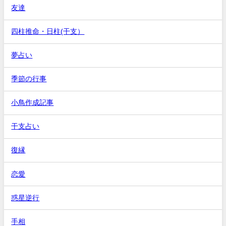
友達
四柱推命・日柱(干支）
夢占い
季節の行事
小鳥作成記事
干支占い
復縁
恋愛
惑星逆行
手相