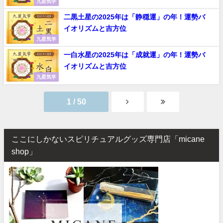
九星気学
二黒土星の2025年は「静穏運」の年！運勢バ
イオリズムと吉方位
九星気学
一白水星の2025年は「成就運」の年！運勢バ
イオリズムと吉方位
九星気学
1 / 50
ここにしかないスピリチュアルグッズ専門店「micane
shop」