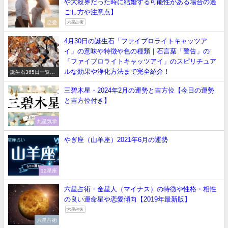
や大殺界だった時に結婚する可能性がある場合の過
ごし方や注意点】
恋愛
六星占術
4月30日の誕生石「ファイブロライトキャッツア
イ」の意味や特徴や色の種類｜石言葉「警告」の
「ファイブロライトキャッツアイ」のスピリチュア
ルな効果や浄化方法まで完全紹介！
誕生石365日一覧
【正しい意味や石言
葉】
三碧木星・2024年2月の運勢と吉方位【今日の運勢
と吉方位付き】
九星気学
やぎ座（山羊座）2021年6月の運勢
12星座
六星占術・金星人（マイナス）の特徴や性格・相性
の良い運命星や恋愛傾向【2019年最新版】
六星占術
六星占術