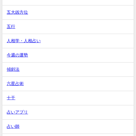
五大凶方位
五行
人相学・人相占い
今週の運勢
傾斜法
六星占術
十干
占いアプリ
占い師