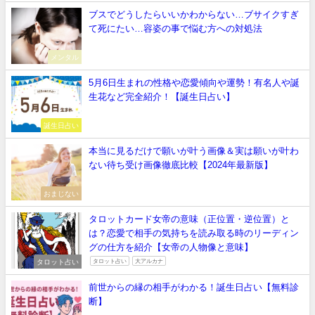
ブスでどうしたらいいかわからない…ブサイクすぎ
て死にたい…容姿の事で悩む方への対処法
メンタル
5月6日生まれの性格や恋愛傾向や運勢！有名人や誕
生花など完全紹介！【誕生日占い】
誕生日占い
本当に見るだけで願いが叶う画像＆実は願いが叶わ
ない待ち受け画像徹底比較【2024年最新版】
おまじない
タロットカード女帝の意味（正位置・逆位置）と
は？恋愛で相手の気持ちを読み取る時のリーディン
グの仕方を紹介【女帝の人物像と意味】
タロット占い
タロット占い
大アルカナ
前世からの縁の相手がわかる！誕生日占い【無料診
断】