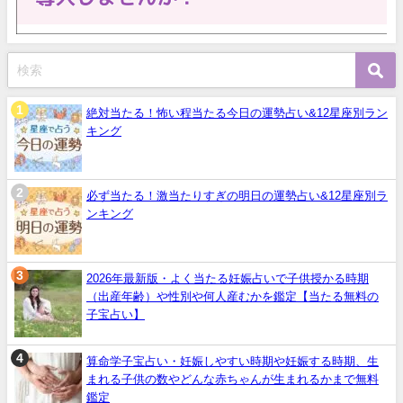
絶対当たる！怖い程当たる今日の運勢占い&12星座別ラン
キング
必ず当たる！激当たりすぎの明日の運勢占い&12星座別ラ
ンキング
2026年最新版・よく当たる妊娠占いで子供授かる時期
（出産年齢）や性別や何人産むかを鑑定【当たる無料の
子宝占い】
算命学子宝占い・妊娠しやすい時期や妊娠する時期、生
まれる子供の数やどんな赤ちゃんが生まれるかまで無料
鑑定