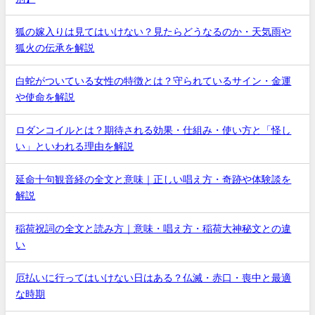
狐の嫁入りは見てはいけない？見たらどうなるのか・天気雨や
狐火の伝承を解説
白蛇がついている女性の特徴とは？守られているサイン・金運
や使命を解説
ロダンコイルとは？期待される効果・仕組み・使い方と「怪し
い」といわれる理由を解説
延命十句観音経の全文と意味｜正しい唱え方・奇跡や体験談を
解説
稲荷祝詞の全文と読み方｜意味・唱え方・稲荷大神秘文との違
い
厄払いに行ってはいけない日はある？仏滅・赤口・喪中と最適
な時期