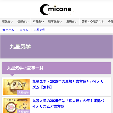
恋愛占い
復縁占い
不倫占い
略奪愛占い
運勢占い
診断・心理テスト
今
ホーム
コラム
九星気学
九星気学
九星気学の記事一覧
九星気学・2025年の運勢と吉方位とバイオリ
ズム【無料】
九星気学
九紫火星の2025年は「拡大運」の年！運勢バ
イオリズムと吉方位
九星気学