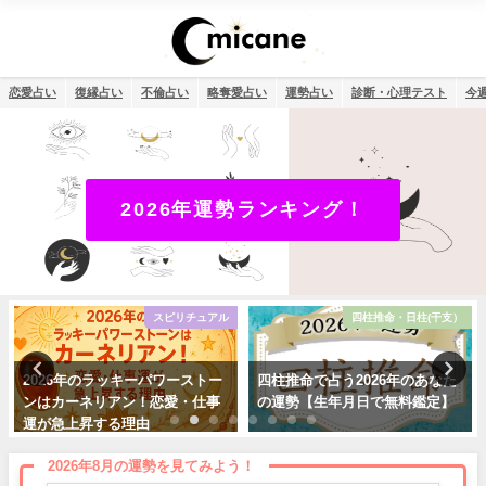
恋愛占い
復縁占い
不倫占い
略奪愛占い
運勢占い
診断・心理テスト
今
2026年運勢ランキング！
スピリチュアル
四柱推命・日柱(干支）
キーパワーストー
四柱推命で占う2026年のあなた
タロット占い・元彼
ン！恋愛・仕事
の運勢【生年月日で無料鑑定】
対する気持ちは？ど
理由
る？
2026年8月の運勢を見てみよう！