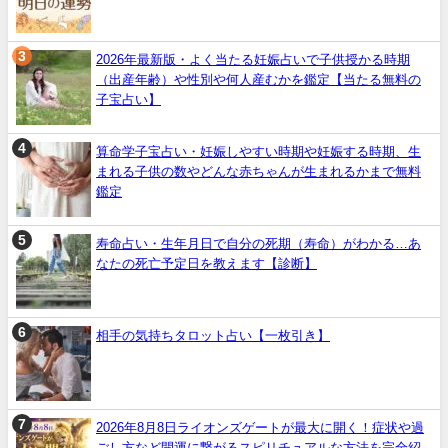
2026年最新版・よく当たる妊娠占いで子供授かる時期
（出産年齢）や性別や何人産むかを鑑定【当たる無料の
子宝占い】
算命学子宝占い・妊娠しやすい時期や妊娠する時期、生
まれる子供の数やどんな赤ちゃんが生まれるかまで無料
鑑定
寿命占い・生年月日で自分の死期（寿命）がわかる…あ
なたの死亡予定日を教えます【診断】
相手の気持ちタロット占い【一枚引き】
2026年8月8日ライオンズゲートが最大に開く！症状や過
ごし方など開運に繋がるスピリチュアルな方法を完全紹