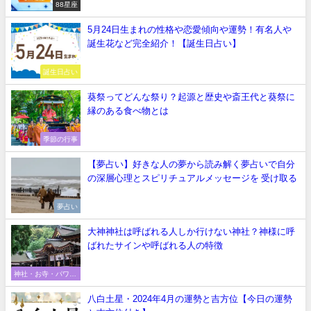
88星座
5月24日生まれの性格や恋愛傾向や運勢！有名人や
誕生花など完全紹介！【誕生日占い】
誕生日占い
葵祭ってどんな祭り？起源と歴史や斎王代と葵祭に
縁のある食べ物とは
季節の行事
【夢占い】好きな人の夢から読み解く夢占いで自分
の深層心理とスピリチュアルメッセージを 受け取る
夢占い
大神神社は呼ばれる人しか行けない神社？神様に呼
ばれたサインや呼ばれる人の特徴
神社・お寺・パワー
スポット
八白土星・2024年4月の運勢と吉方位【今日の運勢