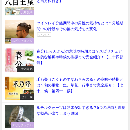
と吉方位付き】
九星気学
ツインレイ分離期間中の男性の気持ちとは？分離期
間中の行動やその後の気持ちの変化
ツインレイ
スピリチュアル
春分(しゅんぶん)の意味や時期とは？スピリチュア
ル的な解釈や時候の挨拶まで完全紹介！【二十四節
気】
二十四節気
禾乃登（こくものすなわちみのる）の意味や時期と
は？旬の果物、魚、草花、行事まで完全紹介！【七
十二候・第四十二候】
七十二候
ルチルクォーツは効果が出すぎる？5つの理由と過剰
な効果が出てしまう原因
スピリチュアル