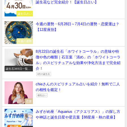
誕生花など完全紹介！【誕生日占い】
誕生日占い
今週の運勢・6月28日～7月4日の運勢・恋愛運は？
【12星座別】
今週の運勢
8月22日の誕生石「ホワイトコーラル」の意味や特
徴や色の種類｜石言葉「清め」の「ホワイトコーラ
ル」のスピリチュアルな効果や浄化方法まで完全紹
介！
誕生石365日一覧
【正しい意味や石言
8月の誕生石
葉】
chieさんのスピリチュアル占いを紹介！無料で二人
の相性を鑑定！
相性占い
恋愛
みずがめ座「Aquarius（アクエリアス）」の探し方
や神話と誕生日星や星言葉【88星座・秋の星座】