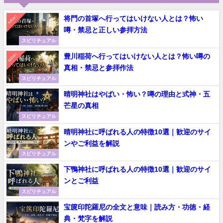
NEW!
将門の首塚へ行ってはいけない人とは？怖い
噂・禁忌と正しい参拝方法
スピリチュアル
NEW!
豊川稲荷へ行ってはいけない人とは？怖い噂の
真相・禁忌と参拝作法
スピリチュアル
晴明神社はやばい・怖い？噂の理由と式神・五
芒星の真相
スピリチュアル
晴明神社に呼ばれる人の特徴10選｜歓迎のサイ
ンやご利益を解説
スピリチュアル
下鴨神社に呼ばれる人の特徴10選｜歓迎のサイ
ンとご利益
スピリチュアル
宝篋印陀羅尼の全文と意味｜読み方・功徳・経
典・梵字を解説