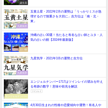
誕生花
五黄土星・2022年2月の運勢は「うっかりミスが急
増するので慎重さを大切に」吉方位は「南・北・
東」
九星気学
沖縄の占い30選！当たると有名な占い師とユタ・人
気の占いの館【2024年最新版】
占い師
九星気学・2021年3月の運勢と吉方位
九星気学
エンジェルナンバー1717はツインレイの望みを叶え
る奇跡の数字！意味や前兆を解説
ツインレイ
エンジェルナンバー
4月30日生まれの性格や恋愛傾向や運勢！有名人や