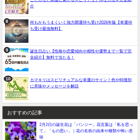
介
何もかもうまくいく強力開運待ち受け2026年版【幸運待
ち受け最強無料】
誕生日占い【性格や恋愛傾向や相性や運勢まで一覧で完
全紹介】無料で当たる！
カマキリはスピリチュアルな幸運のサイン！色や特徴別
に意味やメッセージを解説
おすすめの記事
2月2日の誕生花は「パンジー」花言葉は「私を思っ
て」「もの思い」｜花の名前の由来や種類や怖い意
味