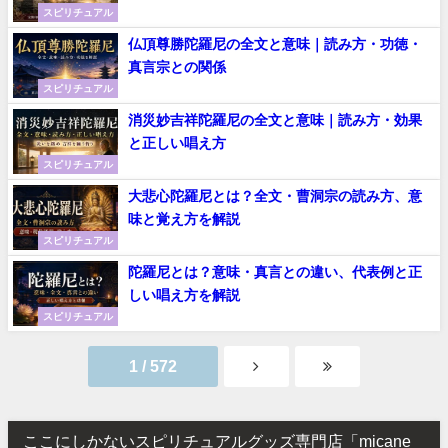
スピリチュアル
仏頂尊勝陀羅尼の全文と意味｜読み方・功徳・
真言宗との関係
スピリチュアル
消災妙吉祥陀羅尼の全文と意味｜読み方・効果
と正しい唱え方
スピリチュアル
大悲心陀羅尼とは？全文・曹洞宗の読み方、意
味と覚え方を解説
スピリチュアル
陀羅尼とは？意味・真言との違い、代表例と正
しい唱え方を解説
スピリチュアル
1 / 572
ここにしかないスピリチュアルグッズ専門店「micane