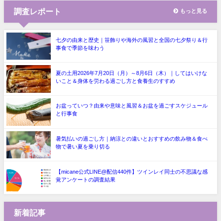
調査レポート
もっと見る
七夕の由来と歴史｜笹飾りや海外の風習と全国の七夕祭り＆行
事食で季節を味わう
夏の土用2026年7月20日（月）～8月6日（木）｜してはいけな
いこと＆身体を労わる過ごし方と食養生のすすめ
お盆っていつ？由来や意味と風習＆お盆を過ごすスケジュール
と行事食
暑気払いの過ごし方｜納涼との違いとおすすめの飲み物＆食べ
物で暑い夏を乗り切る
【micane公式LINE@配信440件】ツインレイ同士の不思議な感
覚アンケートの調査結果
新着記事