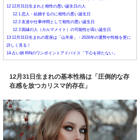
12
12月31日生まれと相性の悪い誕生日の人
12.1
恋人・結婚するのに相性の悪い誕生日
12.2
友達や仕事仲間として相性の悪い誕生日
12.3
因縁の人（カルマメイト）の可能性が高い誕生日
13
12月31日生まれの星座は「山羊座」・2026年の運勢や性格を更に
詳しく見る！
14
占い師 RINのワンポイントアドバイス「下心を持たない」
12月31日生まれの基本性格は「圧倒的な存
在感を放つカリスマ的存在」