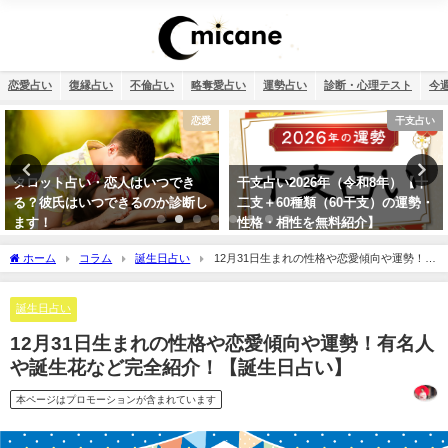
恋愛占い
復縁占い
不倫占い
略奪愛占い
運勢占い
診断・心理テスト
今
干支占い
恋愛
干支占い2026年（令和8年）【十
誕生日占い・運命の人を顔画像付
二支＋60種類（60干支）の運勢・
きで完全無料で鑑定します！
性格・相性を無料紹介】
ホーム
コラム
誕生日占い
12月31日生まれの性格や恋愛傾向や運勢！有
名人や誕生花など完全紹介！【誕生日占い】
誕生日占い
12月31日生まれの性格や恋愛傾向や運勢！有名人
や誕生花など完全紹介！【誕生日占い】
本ページはプロモーションが含まれています