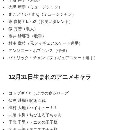
大黒 摩季（ミュージシャン）
まこと / シャ乱Q（ミュージシャン）
東 貴博 / Take2（お笑いタレント）
俵 万智（歌人）
市井 紗耶香（歌手）
村主 章枝（元フィギュアスケート選手）
アンソニー・ホプキンス（俳優）
パトリック・チャン（フィギュアスケート選手）
12月31日生まれのアニメキャラ
コトブキ / どうぶつの森シリーズ
伏黒 甚爾 / 呪術回戦
澤村 大地 / ハイキュー！！
丸尾 末男 / ちびまる子ちゃん
千歳 千里 / テニスの王子様
金田 一郎 / テニスの王子様