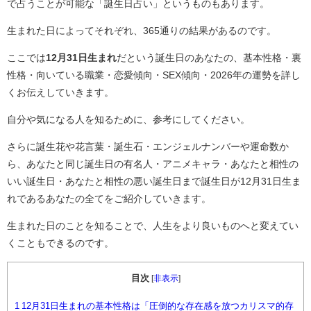
で占うことが可能な「誕生日占い」というものもあります。
生まれた日によってそれぞれ、365通りの結果があるのです。
ここでは
12月31日生まれ
だという誕生日のあなたの、基本性格・裏
性格・向いている職業・恋愛傾向・SEX傾向・2026年の運勢を詳し
くお伝えしていきます。
自分や気になる人を知るために、参考にしてください。
さらに誕生花や花言葉・誕生石・エンジェルナンバーや運命数か
ら、あなたと同じ誕生日の有名人・アニメキャラ・あなたと相性の
いい誕生日・あなたと相性の悪い誕生日まで誕生日が12月31日生ま
れであるあなたの全てをご紹介していきます。
生まれた日のことを知ることで、人生をより良いものへと変えてい
くこともできるのです。
目次
[
非表示
]
1
12月31日生まれの基本性格は「圧倒的な存在感を放つカリスマ的存