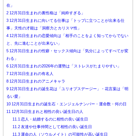
在」
2
12月31日生まれの裏性格は「純粋すぎる」
3
12月31日生まれに向いてる仕事は「トップに立つことが出来る仕
事」天性の才能は「洞察力とカリスマ性」
4
12月31日生まれの恋愛傾向は「相手のことをよく知ってからでない
と、先に進むことが出来ない」
5
12月31日生まれの性癖・セックス傾向は「気分によってすべてが変
わる」
6
12月31日生まれの2026年の運勢は「ストレスがたまりやすい」
7
12月31日生まれの有名人
8
12月31日生まれのアニメキャラ
9
12月31日生まれの誕生花は「ユリオプスデージー」・花言葉は「明
るい愛」
10
12月31日生まれの誕生石・エンジェルナンバー・運命数・何の日
11
12月31日生まれと相性の良い誕生日の人
11.1
恋人・結婚するのに相性の良い誕生日
11.2
友達や仕事仲間として相性の良い誕生日
11.3
運命の人（ソウルメイト）の可能性が高い誕生日