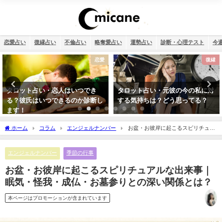
恋愛占い
復縁占い
不倫占い
略奪愛占い
運勢占い
診断・心理テスト
今
復縁
不倫
タロット占い・元彼の今の私に対
相性占い・既婚者なのに片思い…
する気持ちは？どう思ってる？
この恋愛は上手くいく？諦めるべ
き？
ホーム
コラム
エンジェルナンバー
お盆・お彼岸に起こるスピリチュア
ルな出来事｜眠気・怪我・成仏・お墓参りとの深い関係とは？
エンジェルナンバー
季節の行事
お盆・お彼岸に起こるスピリチュアルな出来事｜
眠気・怪我・成仏・お墓参りとの深い関係とは？
本ページはプロモーションが含まれています