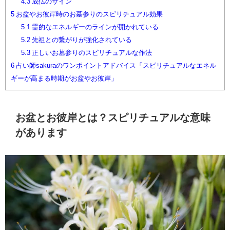
4.3
成仏のサイン
5
お盆やお彼岸時のお墓参りのスピリチュアル効果
5.1
霊的なエネルギーのラインが開かれている
5.2
先祖との繋がりが強化されている
5.3
正しいお墓参りのスピリチュアルな作法
6
占い師sakuraのワンポイントアドバイス「スピリチュアルなエネル
ギーが高まる時期がお盆やお彼岸」
お盆とお彼岸とは？スピリチュアルな意味
があります