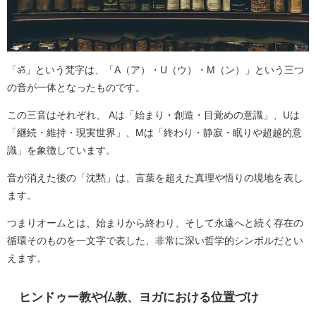
「ॐ」という梵字は、「A（ア）・U（ウ）・M（ン）」という三つ
の音が一体となったものです。
この三音はそれぞれ、 Aは「始まり・創造・目覚めの意識」、Uは
「継続・維持・現実世界」、Mは「終わり・静寂・眠りや超越的意
識」を象徴しています。
音が消えた後の「沈黙」は、言葉を超えた真理や悟りの境地を表し
ます。
つまりオームとは、始まりから終わり、そして永遠へと続く存在の
循環そのものを一文字で表した、非常に深い哲学的シンボルだとい
えます。
ヒンドゥー教や仏教、ヨガにおける位置づけ