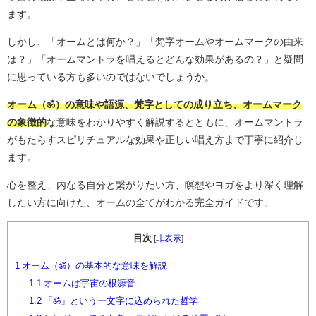
ます。
しかし、「オームとは何か？」「梵字オームやオームマークの由来
は？」「オームマントラを唱えるとどんな効果があるの？」と疑問
に思っている方も多いのではないでしょうか。
オーム（ॐ）の意味や語源、梵字としての成り立ち、オームマーク
の象徴的
な意味をわかりやすく解説するとともに、オームマントラ
がもたらすスピリチュアルな効果や正しい唱え方まで丁寧に紹介し
ます。
心を整え、内なる自分と繋がりたい方、瞑想やヨガをより深く理解
したい方に向けた、オームの全てがわかる完全ガイドです。
目次
[
非表示
]
1
オーム（ॐ）の基本的な意味を解説
1.1
オームは宇宙の根源音
1.2
「ॐ」という一文字に込められた哲学