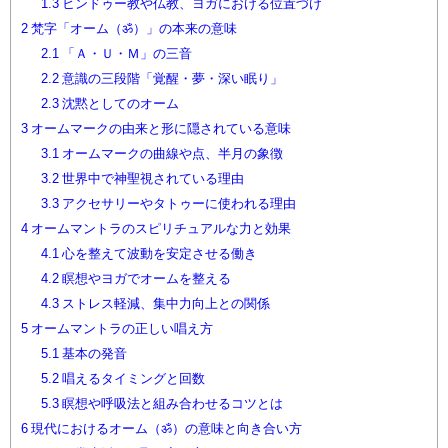
1.3
ヒンドゥー教や仏教、ヨガにおける位置づけ
2
梵字「オーム（ॐ）」の本来の意味
2.1
「Ａ・Ｕ・Ｍ」の三音
2.2
意識の三段階「覚醒・夢・深い眠り」
2.3
沈黙としてのオーム
3
オームマークの由来と形に隠されている意味
3.1
オームマークの曲線や点、半月の象徴
3.2
世界中で神聖視されている理由
3.3
アクセサリーやタトゥーに使われる理由
4
オームマントラのスピリチュアルな力と効果
4.1
心を整えて波動を安定させる働き
4.2
瞑想やヨガでオームを整える
4.3
ストレス軽減、集中力向上との関係
5
オームマントラの正しい唱え方
5.1
基本の発音
5.2
唱えるタイミングと回数
5.3
瞑想や呼吸法と組み合わせるコツとは
6
現代におけるオーム（ॐ）の意味と向き合い方