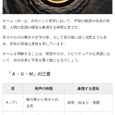
オーム（ॐ）は、古代インド哲学において、宇宙の根源や生命の本
質、人間の意識の構造を象徴する神聖な音です。
音そのものの響きや文字の形、そして音の後に続く沈黙までも含
め、存在の深遠な意味を表しています。
オームを理解することは、瞑想やヨガ、スピリチュアルな実践にお
いて、自分自身と宇宙を繋ぐ鍵となるでしょう。
「Ａ・Ｕ・Ｍ」の三音
音
発声の特徴
象徴する意味
喉の奥から発せられ
A（ア）
創造・始まり・覚醒
る音