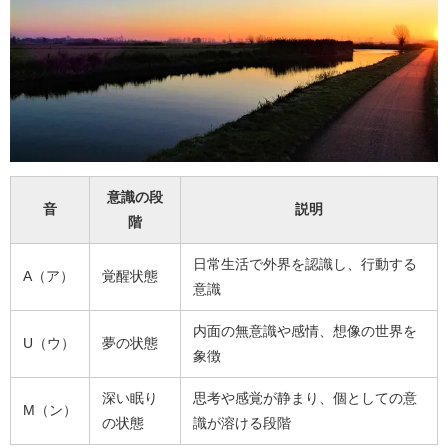
意識の段
音
説明
階
日常生活で外界を認識し、行動する
A（ア）
覚醒状態
意識
内面の無意識や感情、想像の世界を
U（ウ）
夢の状態
象徴
深い眠り
思考や感覚が静まり、個としての意
M（ン）
の状態
識が溶ける段階