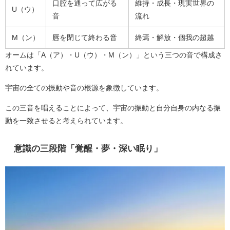
口腔を通って広がる
維持・成長・現実世界の
U（ウ）
音
流れ
M（ン）
唇を閉じて終わる音
終焉・解放・個我の超越
オームは「A（ア）・U（ウ）・M（ン）」という三つの音で構成さ
れています。
宇宙の全ての振動や音の根源を象徴しています。
この三音を唱えることによって、宇宙の振動と自分自身の内なる振
動を一致させると考えられています。
意識の三段階「覚醒・夢・深い眠り」