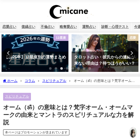
恋愛占い
復縁占い
不倫占い
略奪愛占い
運勢占い
診断・心理テスト
今
12星座
恋愛
【2026年】12星座別の運勢まとめ
タロット占い・彼氏からの連絡が
来ない理由は？待つほうがいい？
ホーム
コラム
スピリチュアル
オーム（ॐ）の意味とは？梵字オーム・
オームマークの由来とマントラのスピリチュアルな力を解説
スピリチュアル
オーム（ॐ）の意味とは？梵字オーム・オームマ
ークの由来とマントラのスピリチュアルな力を解
説
本ページはプロモーションが含まれています