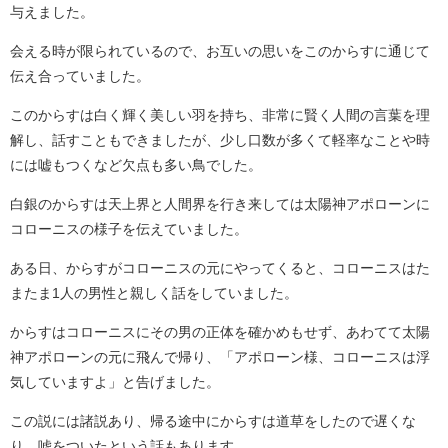
与えました。
会える時が限られているので、お互いの思いをこのからすに通じて
伝え合っていました。
このからすは白く輝く美しい羽を持ち、非常に賢く人間の言葉を理
解し、話すこともできましたが、少し口数が多くて軽率なことや時
には嘘もつくなど欠点も多い鳥でした。
白銀のからすは天上界と人間界を行き来しては太陽神アポローンに
コローニスの様子を伝えていました。
ある日、からすがコローニスの元にやってくると、コローニスはた
またま1人の男性と親しく話をしていました。
からすはコローニスにその男の正体を確かめもせず、あわてて太陽
神アポローンの元に飛んで帰り、「アポローン様、コローニスは浮
気していますよ」と告げました。
この説には諸説あり、帰る途中にからすは道草をしたので遅くな
り、嘘をついたという話もあります。