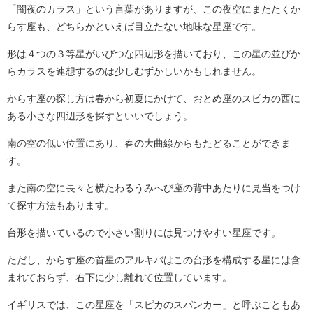
「闇夜のカラス」という言葉がありますが、この夜空にまたたくか
らす座も、どちらかといえば目立たない地味な星座です。
形は４つの３等星がいびつな四辺形を描いており、この星の並びか
らカラスを連想するのは少しむずかしいかもしれません。
からす座の探し方は春から初夏にかけて、おとめ座のスピカの西に
ある小さな四辺形を探すといいでしょう。
南の空の低い位置にあり、春の大曲線からもたどることができま
す。
また南の空に長々と横たわるうみへび座の背中あたりに見当をつけ
て探す方法もあります。
台形を描いているので小さい割りには見つけやすい星座です。
ただし、からす座の首星のアルキバはこの台形を構成する星には含
まれておらず、右下に少し離れて位置しています。
イギリスでは、この星座を「スピカのスパンカー」と呼ぶこともあ