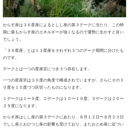
からす座は３６星座によるとしし座の第３テークに当たり、この時
期に最もからす座のエネルギーが強くなるので運勢に生かすと良い
でしょう。
「３６星座」とは１２星座をそれぞれ３つのデーク期間に分けたも
のです。
デークとは一つの星座宮につき３つ存在します。
一つの星座宮は３０度の角度で構成されていますが、さらにその３
０度を１０度づつ区切ったものになります。
１デークは１〜９度、２デークは１０〜１９度、３デークは２０〜
２９度になります。
からす座はしし座の第３デークにあたり、８月１２日〜８月２３日
でしし座とおひつじ座の影響も受けており、またおとめ座に近づい