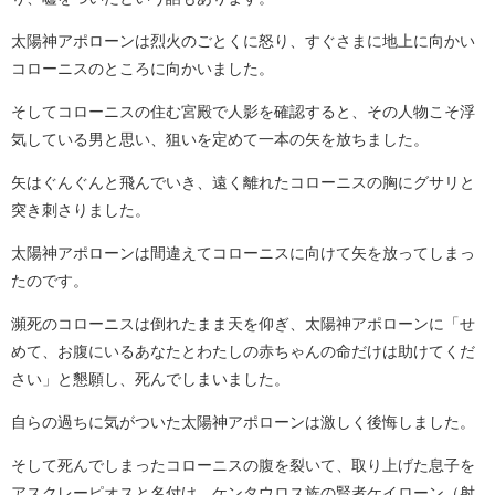
太陽神アポローンは烈火のごとくに怒り、すぐさまに地上に向かい
コローニスのところに向かいました。
そしてコローニスの住む宮殿で人影を確認すると、その人物こそ浮
気している男と思い、狙いを定めて一本の矢を放ちました。
矢はぐんぐんと飛んでいき、遠く離れたコローニスの胸にグサリと
突き刺さりました。
太陽神アポローンは間違えてコローニスに向けて矢を放ってしまっ
たのです。
瀕死のコローニスは倒れたまま天を仰ぎ、太陽神アポローンに「せ
めて、お腹にいるあなたとわたしの赤ちゃんの命だけは助けてくだ
さい」と懇願し、死んでしまいました。
自らの過ちに気がついた太陽神アポローンは激しく後悔しました。
そして死んでしまったコローニスの腹を裂いて、取り上げた息子を
アスクレーピオスと名付け、ケンタウロス族の賢者ケイローン（射