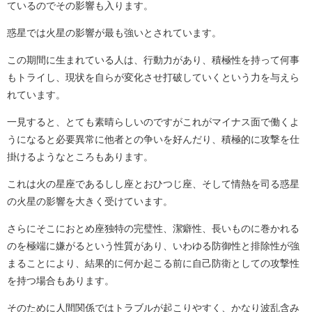
ているのでその影響も入ります。
惑星では火星の影響が最も強いとされています。
この期間に生まれている人は、行動力があり、積極性を持って何事
もトライし、現状を自らが変化させ打破していくという力を与えら
れています。
一見すると、とても素晴らしいのですがこれがマイナス面で働くよ
うになると必要異常に他者との争いを好んだり、積極的に攻撃を仕
掛けるようなところもあります。
これは火の星座であるしし座とおひつじ座、そして情熱を司る惑星
の火星の影響を大きく受けています。
さらにそこにおとめ座独特の完璧性、潔癖性、長いものに巻かれる
のを極端に嫌がるという性質があり、いわゆる防御性と排除性が強
まることにより、結果的に何か起こる前に自己防衛としての攻撃性
を持つ場合もあります。
そのために人間関係ではトラブルが起こりやすく、かなり波乱含み