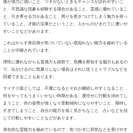
運が強力に強いこと、ツキがないときもチャンスが訪れやすいこ
と、不思議な現象を経験する場合があること、霊感に優れているこ
と、引き寄せる力があること、周りを惹きつけてしまう魅力を持っ
ていること、才能の宝庫だということ、人からのひきたてに遭いや
すいことなどがあります。
これはからす座自身が気づいていない底知れない能力を秘めている
ことが示唆されています。
理性に優れながらも直感力も抜群で、危機を察知する脳力もあるの
で、出かけるのに気乗りしない場合はそれに従うとトラブルなどを
回避できることもあります。
マイナス面としては、不運になるとそれが継続しやすくなること、
何をやってもうまくいかない時期がある、運任せに行動を決めてし
まうこと、街の姿勢が強くなり受動傾向になりやすいこと、期待し
すぎてしまうこと、自分の能力を低く見がちなこと、占いなどを信
じて行動しやすいことなどがあります。
潜在的な霊能力を秘めているので、気づかずに邪気などを受けやす