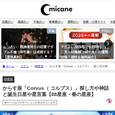
恋愛占い
復縁占い
不倫占い
略奪愛占い
運勢占い
診断・心理テスト
今
干支占い
12星座
干支占い2026年（令和8年）【十
【2026年】12星座別の運勢まとめ
二支＋60種類（60干支）の運勢・
性格・相性を無料紹介】
ホーム
コラム
88星座
からす座「Corvus（ コルブス）」探し方や神話
と誕生日星や星言葉【88星座・春の星座】
88星座
からす座「Corvus（ コルブス）」探し方や神話
と誕生日星や星言葉【88星座・春の星座】
本ページはプロモーションが含まれています