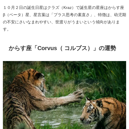
１０月２日の誕生日星はクラズ（Kraz）で誕生星の星座はからす座
β（ベータ）星、星言葉は「プラス思考の素直さ」、特徴は、幼児期
の不安にさいなまれやすい、世渡りがうまいという傾向がありま
す。
からす座「Corvus（ コルブス）」の運勢