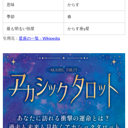
意味
からす
季節
春
最も明るい恒星
からす座γ星
引用元：
星座の一覧 - Wikipedia