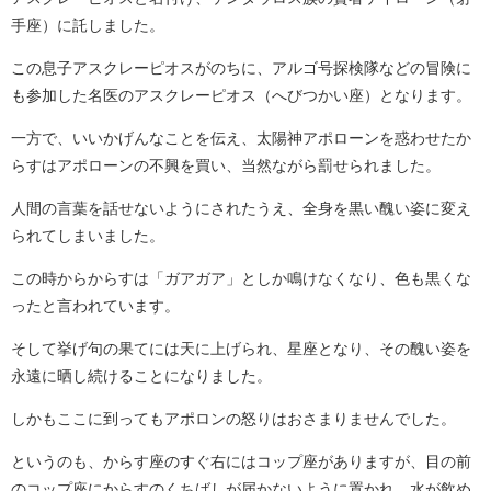
手座）に託しました。
この息子アスクレーピオスがのちに、アルゴ号探検隊などの冒険に
も参加した名医のアスクレーピオス（へびつかい座）となります。
一方で、いいかげんなことを伝え、太陽神アポローンを惑わせたか
らすはアポローンの不興を買い、当然ながら罰せられました。
人間の言葉を話せないようにされたうえ、全身を黒い醜い姿に変え
られてしまいました。
この時からからすは「ガアガア」としか鳴けなくなり、色も黒くな
ったと言われています。
そして挙げ句の果てには天に上げられ、星座となり、その醜い姿を
永遠に晒し続けることになりました。
しかもここに到ってもアポロンの怒りはおさまりませんでした。
というのも、からす座のすぐ右にはコップ座がありますが、目の前
のコップ座にからすのくちばしが届かないように置かれ、水が飲め