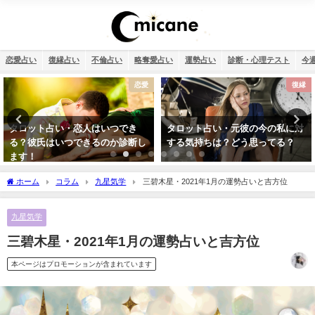
恋愛占い
復縁占い
不倫占い
略奪愛占い
運勢占い
診断・心理テスト
今
復縁
おまじない
タロット占い・元彼の今の私に対
何もかもうまくいく強力開運待ち
する気持ちは？どう思ってる？
受け2026年版【幸運待ち受け最強
無料】
ホーム
コラム
九星気学
三碧木星・2021年1月の運勢占いと吉方位
九星気学
三碧木星・2021年1月の運勢占いと吉方位
本ページはプロモーションが含まれています