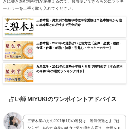
きに突き進む精神力が芽生えるので、普段使いできるものにラッキ
ーカラーを上手く取り入れてください。
三碧木星・男女別の性格や特徴や恋愛観は？基本情報から他
の本命星との相性まで完全紹介
三碧木星・2021年の運勢占いと吉方位【全体・恋愛・結婚・
金運・仕事・転職・健康・引越し・ラッキーカラー】
九星気学・2021年の運勢を年盤と月盤で無料鑑定【本命星別
の令和3年の運勢ランキング付き】
占い師 MIYUKIのワンポイントアドバイス
三碧木星の方の2021年1月の運勢は、運気低迷とまでは
ならず、あなた自身の努力で気の流れを変え、幸運をも