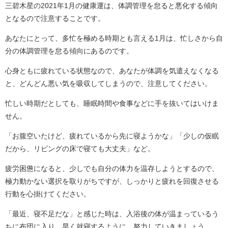
三碧木星の2021年1月の健康運は、体調管理を怠ると悪化する傾向
となるので注意することです。
あなたにとって、多忙を極める時期とも言える1月は、忙しさから自
分の体調管理を怠る傾向にあるのです。
心身ともに疲れている状態なので、あなたが体調を気遣えなくなる
と、どんどん悪い気を吸収してしまうので、注意してください。
忙しい時期だとしても、睡眠時間や食事などに手を抜いてはいけま
せん。
「お腹空いたけど、疲れているから先に寝ようかな」「少しの仮眠
だから、リビングの床で寝ても大丈夫」など。
疲労困憊になると、少しでも自分の体力を温存しようとするので、
極力動かない選択を取りがちですが、しっかりと疲れを回復させる
行動を心掛けてください。
「最近、寝不足だな」と感じた時は、入浴後の体が温まっているう
ちに布団に入り、早く就寝するように、努力していきましょう。