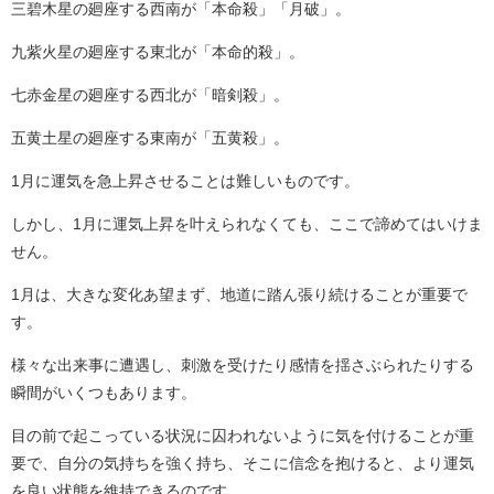
三碧木星の廻座する西南が「本命殺」「月破」。
九紫火星の廻座する東北が「本命的殺」。
七赤金星の廻座する西北が「暗剣殺」。
五黄土星の廻座する東南が「五黄殺」。
1月に運気を急上昇させることは難しいものです。
しかし、1月に運気上昇を叶えられなくても、ここで諦めてはいけま
せん。
1月は、大きな変化あ望まず、地道に踏ん張り続けることが重要で
す。
様々な出来事に遭遇し、刺激を受けたり感情を揺さぶられたりする
瞬間がいくつもあります。
目の前で起こっている状況に囚われないように気を付けることが重
要で、自分の気持ちを強く持ち、そこに信念を抱けると、より運気
を良い状態を維持できるのです。