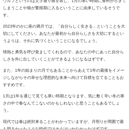
ウルフというのは文字通り狼を表し、1月の寒い時期に食料が尽きて
しまうことや狼が繁殖期に入るということに由来しているそうで
す。
2023年のかに座の満月では、「自分らしく生きる」ということを大
切にしてください。あなたが最初から自分らしさを大切にするとい
うよりは、それに気づくということになるでしょう。
情熱と勇気を呼び覚ましてくれるので、あなたの中にあった自分ら
しさを外に出していくことができるようになるはずです。
また、1年の始まりの月でもあることからあえて1年の最後をイメー
ジしながらその幸せな理想的な未来へ向けて目標を立てることもお
すすめです。
1月は1年を通じて見ても寒い時期となります。気に敷く辛い冬の寒
さの中で春なんてこないのかもしれないと思うこともあるでしょ
う。
現代では春は絶対来ることがわかっていますが、月明りが周囲で最
も明るかったような時代ではそうはいかなかったはずです。