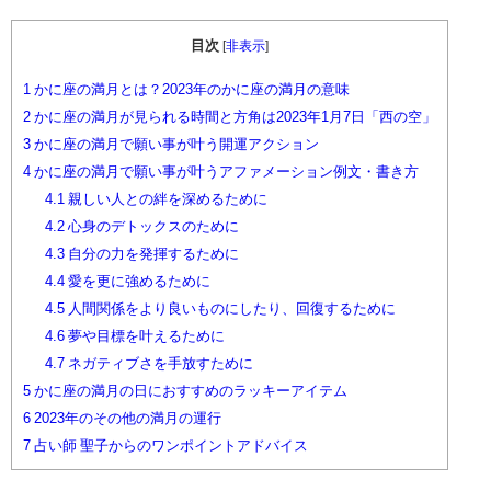
目次
[
非表示
]
1
かに座の満月とは？2023年のかに座の満月の意味
2
かに座の満月が見られる時間と方角は2023年1月7日「西の空」
3
かに座の満月で願い事が叶う開運アクション
4
かに座の満月で願い事が叶うアファメーション例文・書き方
4.1
親しい人との絆を深めるために
4.2
心身のデトックスのために
4.3
自分の力を発揮するために
4.4
愛を更に強めるために
4.5
人間関係をより良いものにしたり、回復するために
4.6
夢や目標を叶えるために
4.7
ネガティブさを手放すために
5
かに座の満月の日におすすめのラッキーアイテム
6
2023年のその他の満月の運行
7
占い師 聖子からのワンポイントアドバイス