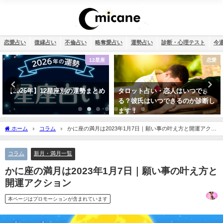
恋愛占い
復縁占い
不倫占い
略奪愛占い
運勢占い
診断・心理テスト
今
恋愛
恋愛
タロット占い・恋人はいつでき
タロット占い・彼氏からの連絡が
る？彼氏はいつできるのか診断し
来ない理由は？待つほうがいい？
ます！
ホーム
コラム
かに座の満月は2023年1月7日｜願い事の叶え方と開運アクシ
ョン
コラム
新月・満月一覧
かに座の満月は2023年1月7日｜願い事の叶え方と
開運アクション
本ページはプロモーションが含まれています