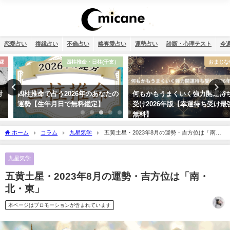
恋愛占い
復縁占い
不倫占い
略奪愛占い
運勢占い
診断・心理テスト
今
四柱推命・日柱(干支）
おまじない
四柱推命で占う2026年のあなたの
何もかもうまくいく強力開運待ち
運勢【生年月日で無料鑑定】
受け2026年版【幸運待ち受け最強
無料】
ホーム
コラム
九星気学
五黄土星・2023年8月の運勢・吉方位は「南・
北・東」
九星気学
五黄土星・2023年8月の運勢・吉方位は「南・
北・東」
本ページはプロモーションが含まれています