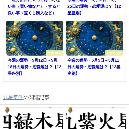
い事（買い物など）・すると
25日の運勢・恋愛運は？【12
良い事（宝くじ購入など）
星座別】
今週の運勢
今週の運勢
今週の運勢・5月12日～5月
今週の運勢・5月5日～5月11
18日の運勢・恋愛運は？【12
日の運勢・恋愛運は？【12星
星座別】
座別】
九星気学
の関連記事