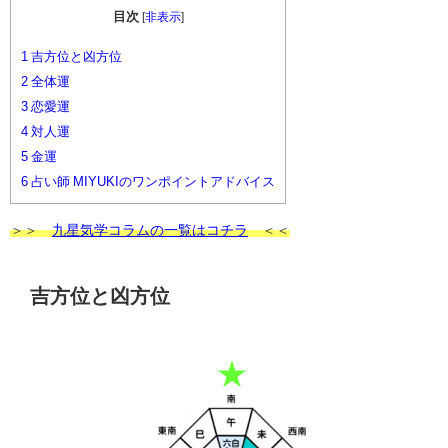
目次
[
非表示
]
1
吉方位と凶方位
2
全体運
3
恋愛運
4
対人運
5
金運
6
占い師 MIYUKIのワンポイントアドバイス
＞＞
九星気学コラムの一覧はコチラ
＜＜
吉方位と凶方位