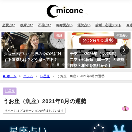
恋愛占い
復縁占い
不倫占い
略奪愛占い
運勢占い
診断・心理テスト
今
復縁
干支占い
タロット占い・元彼の今の私に対
干支占い2026年（令和8年）【十
する気持ちは？どう思ってる？
二支＋60種類（60干支）の運勢・
性格・相性を無料紹介】
ホーム
コラム
12星座
うお座（魚座）2021年8月の運勢
12星座
うお座（魚座）2021年8月の運勢
本ページはプロモーションが含まれています