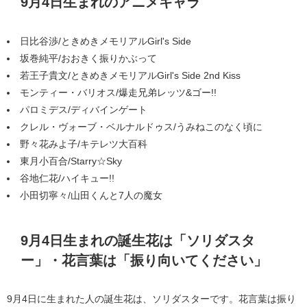
9月4日生まれのアニメキャラ
日比谷渉/ときめきメモリアルGirl's Side
坂巻純平/おおきく振りかぶって
若王子貴文/ときめきメモリアルGirl's Side 2nd Kiss
モンティー・バリオス/爆走兄弟レッツ&ゴー!!
パロミデス/ディバインゲート
クレル・ヴォーブ・ベルナルドゥス/うみねこのなく頃に
野々花みよ子/キテレツ大百科
東月小百合/Starry☆Sky
谷地仁花/ハイキュー!!
小田切寧々/山田くんと7人の魔女
9月4日生まれの誕生花は「ソリダスタ
ー」・花言葉は「振り向いてください」
9月4日に生まれた人の誕生花は、ソリダスターです。花言葉は振り