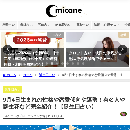
恋愛占い
復縁占い
不倫占い
略奪愛占い
運勢占い
診断・心理テスト
今
恋愛
恋愛
タロット占い・彼氏の浮気が心
タロット占い・恋人はいつでき
配…浮気度診断でチェック！
る？彼氏はいつできるのか診断し
ます！
ホーム
コラム
誕生日占い
9月4日生まれの性格や恋愛傾向や運勢！有名
人や誕生花など完全紹介！【誕生日占い】
誕生日占い
9月4日生まれの性格や恋愛傾向や運勢！有名人や
誕生花など完全紹介！【誕生日占い】
本ページはプロモーションが含まれています