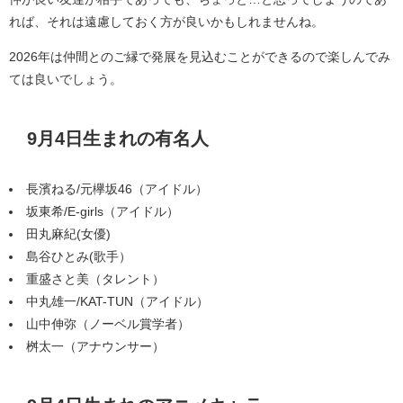
れば、それは遠慮しておく方が良いかもしれませんね。
2026年は仲間とのご縁で発展を見込むことができるので楽しんでみ
ては良いでしょう。
9月4日生まれの有名人
長濱ねる/元欅坂46（アイドル）
坂東希/E-girls（アイドル）
田丸麻紀(女優)
島谷ひとみ(歌手）
重盛さと美（タレント）
中丸雄一/KAT-TUN（アイドル）
山中伸弥（ノーベル賞学者）
桝太一（アナウンサー）