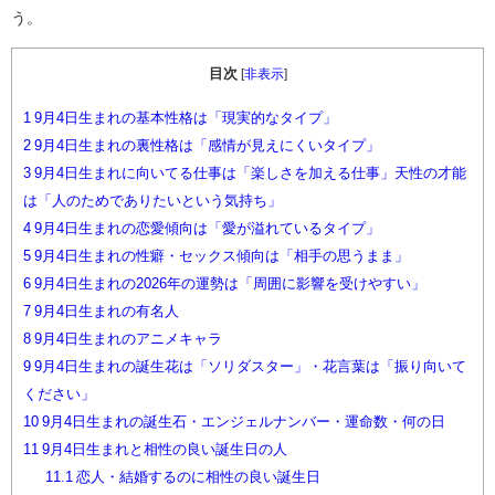
う。
目次
[
非表示
]
1
9月4日生まれの基本性格は「現実的なタイプ」
2
9月4日生まれの裏性格は「感情が見えにくいタイプ」
3
9月4日生まれに向いてる仕事は「楽しさを加える仕事」天性の才能
は「人のためでありたいという気持ち」
4
9月4日生まれの恋愛傾向は「愛が溢れているタイプ」
5
9月4日生まれの性癖・セックス傾向は「相手の思うまま」
6
9月4日生まれの2026年の運勢は「周囲に影響を受けやすい」
7
9月4日生まれの有名人
8
9月4日生まれのアニメキャラ
9
9月4日生まれの誕生花は「ソリダスター」・花言葉は「振り向いて
ください」
10
9月4日生まれの誕生石・エンジェルナンバー・運命数・何の日
11
9月4日生まれと相性の良い誕生日の人
11.1
恋人・結婚するのに相性の良い誕生日