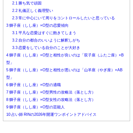
2.1
勝ち気で頑固
2.2
礼儀正しく義理堅い
2.3
常に中心にいて周りをコントロールしたいと思っている
3
獅子座（しし座）×O型の恋愛傾向
3.1
平凡な恋愛はすぐに飽きてしまう
3.2
自分の都合のいいように解釈しがち
3.3
恋愛をしている自分のことが大好き
4
獅子座（しし座）×O型と相性が良いのは「双子座（ふたご座）×B
型」
5
獅子座（しし座）×O型と相性が悪いのは「山羊座（やぎ座）×AB
型」
6
獅子座（しし座）×O型の適職
7
獅子座（しし座）×O型男性の攻略法（落とし方）
8
獅子座（しし座）×O型女性の攻略法（落とし方）
9
獅子座（しし座）×O型の芸能人
10
占い師 RINの2026年開運ワンポイントアドバイス