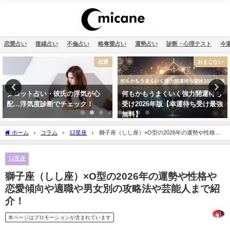
恋愛占い
復縁占い
不倫占い
略奪愛占い
運勢占い
診断・心理テスト
今
おまじない
恋愛
何もかもうまくいく強力開運待ち
タロット占い・恋人はいつでき
受け2026年版【幸運待ち受け最強
る？彼氏はいつできるのか診断し
無料】
ます！
ホーム
コラム
12星座
獅子座（しし座）×O型の2026年の運勢や性格や
恋愛傾向や適職や男女別の攻略法や芸能人まで紹介！
12星座
獅子座（しし座）×O型の2026年の運勢や性格や
恋愛傾向や適職や男女別の攻略法や芸能人まで紹
介！
本ページはプロモーションが含まれています