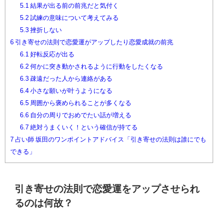
5.1
結果が出る前の前兆だと気付く
5.2
試練の意味について考えてみる
5.3
挫折しない
6
引き寄せの法則で恋愛運がアップしたり恋愛成就の前兆
6.1
好転反応が出る
6.2
何かに突き動かされるように行動をしたくなる
6.3
疎遠だった人から連絡がある
6.4
小さな願いが叶うようになる
6.5
周囲から褒められることが多くなる
6.6
自分の周りでおめでたい話が増える
6.7
絶対うまくいく！という確信が持てる
7
占い師 坂田のワンポイントアドバイス「引き寄せの法則は誰にでも
できる」
引き寄せの法則で恋愛運をアップさせられ
るのは何故？