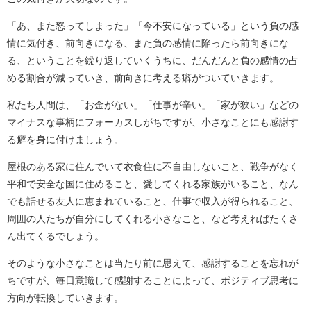
「あ、また怒ってしまった」「今不安になっている」という負の感
情に気付き、前向きになる、また負の感情に陥ったら前向きにな
る、ということを繰り返していくうちに、だんだんと負の感情の占
める割合が減っていき、前向きに考える癖がついていきます。
私たち人間は、「お金がない」「仕事が辛い」「家が狭い」などの
マイナスな事柄にフォーカスしがちですが、小さなことにも感謝す
る癖を身に付けましょう。
屋根のある家に住んでいて衣食住に不自由しないこと、戦争がなく
平和で安全な国に住めること、愛してくれる家族がいること、なん
でも話せる友人に恵まれていること、仕事で収入が得られること、
周囲の人たちが自分にしてくれる小さなこと、など考えればたくさ
ん出てくるでしょう。
そのような小さなことは当たり前に思えて、感謝することを忘れが
ちですが、毎日意識して感謝することによって、ポジティブ思考に
方向が転換していきます。