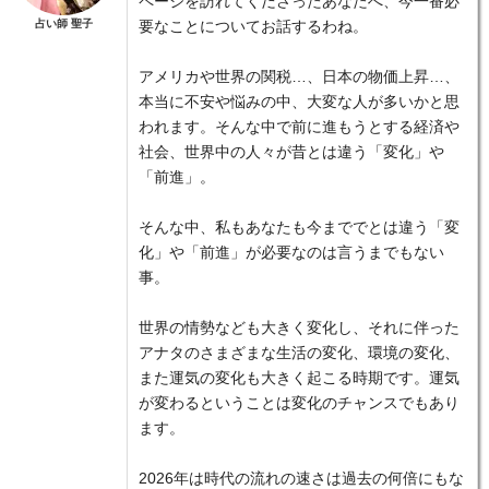
ページを訪れてくださったあなたへ、今一番必
占い師 聖子
要なことについてお話するわね。
アメリカや世界の関税…、日本の物価上昇…、
本当に不安や悩みの中、大変な人が多いかと思
われます。そんな中で前に進もうとする経済や
社会、世界中の人々が昔とは違う「変化」や
「前進」。
そんな中、私もあなたも今まででとは違う「変
化」や「前進」が必要なのは言うまでもない
事。
世界の情勢なども大きく変化し、それに伴った
アナタのさまざまな生活の変化、環境の変化、
また運気の変化も大きく起こる時期です。運気
が変わるということは変化のチャンスでもあり
ます。
2026年は時代の流れの速さは過去の何倍にもな