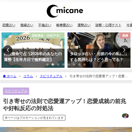
恋愛占い
復縁占い
不倫占い
略奪愛占い
運勢占い
診断・心理テスト
今
復縁
運勢占い
タロット占い・元彼の今の私に対
2026年運勢ランキング！366日の
する気持ちは？どう思ってる？
誕生日を占いました！
ホーム
コラム
スピリチュアル
引き寄せの法則で恋愛運アップ！恋愛成
就の前兆や好転反応の対処法
スピリチュアル
引き寄せの法則で恋愛運アップ！恋愛成就の前兆
や好転反応の対処法
本ページはプロモーションが含まれています