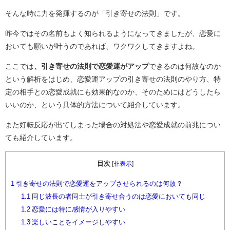
そんな時に力を発揮するのが「引き寄せの法則」です。
昨今ではその名前もよく知られるようになってきましたが、恋愛に
おいても願いが叶うのであれば、ワクワクしてきますよね。
ここでは
、引き寄せの法則で恋愛運がアップ
できるのは何故なのか
という解析をはじめ、恋愛運アップの引き寄せの法則のやり方、特
定の相手との恋愛成就にも効果的なのか、そのためにはどうしたら
いいのか、という具体的方法について紹介しています。
また好転反応が出てしまった場合の対処法や恋愛成就の前兆につい
ても紹介しています。
目次
[
非表示
]
1
引き寄せの法則で恋愛運をアップさせられるのは何故？
1.1
同じ波長の者同士が引き寄せ合うのは恋愛においても同じ
1.2
恋愛には特に感情が入りやすい
1.3
楽しいことをイメージしやすい