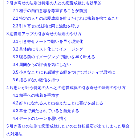
2
引き寄せの法則は特定の人との恋愛成就にも効果的
2.1
相手の自由意志を尊重することが前提
2.2
特定の人との恋愛成就を叶えたければ執着を捨てること
2.3
引き寄せの法則は同じ波動を呼ぶ
3
恋愛運アップの引き寄せの法則のやり方
3.1
引き寄せノートで願いを早く現実化
3.2
具体的にリスト化してイメージング
3.3
寝る前のイメージングで願いを早く叶える
3.4
周囲からの評価を気にしない
3.5
小さなことにも感謝する癖をつけてポジティブ思考に
3.6
揺るぎない確信を持つ
4
片思いが叶う特定の人へとの恋愛成就の引き寄せの法則のやり方
4.1
相手への執着を手放す
4.2
好きになれる人と出会えたことに喜びを感じる
4.3
幸せで満たされていると自覚する
4.4
デートのシーンを思い描く
5
引き寄せの法則で恋愛成就したいのに好転反応が出てしまった場合
の対処法