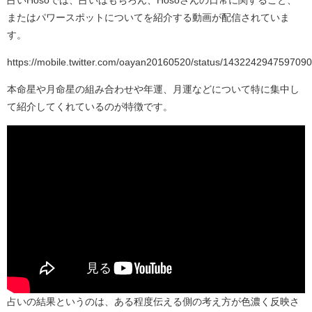
またはパワースポットについてを紹介する動画が配信されていま
す。
https://mobile.twitter.com/oayan20160520/status/143224294759709
本命星や月命星の組み合わせや年運、月運などについて特に集中し
て紹介してくれているのが特徴です。
占いの結果というのは、ある程度伝える側の考え方が色濃く反映さ