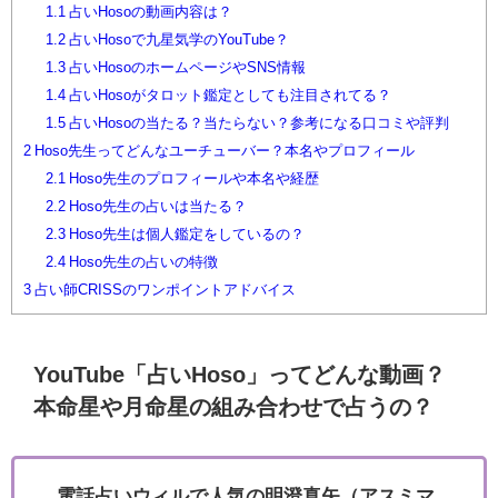
1.1
占いHosoの動画内容は？
1.2
占いHosoで九星気学のYouTube？
1.3
占いHosoのホームページやSNS情報
1.4
占いHosoがタロット鑑定としても注目されてる？
1.5
占いHosoの当たる？当たらない？参考になる口コミや評判
2
Hoso先生ってどんなユーチューバー？本名やプロフィール
2.1
Hoso先生のプロフィールや本名や経歴
2.2
Hoso先生の占いは当たる？
2.3
Hoso先生は個人鑑定をしているの？
2.4
Hoso先生の占いの特徴
3
占い師CRISSのワンポイントアドバイス
YouTube「占いHoso」ってどんな動画？
本命星や月命星の組み合わせで占うの？
電話占いウィルで人気の明澄真矢（アスミマ