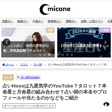
恋愛占い
復縁占い
不倫占い
略奪愛占い
運勢占い
診断・心理テスト
今
恋愛
12星座
タロット占い・彼氏の浮気が心
【2026年】12星座別の運勢まとめ
配…浮気度診断でチェック！
ホーム
コラム
占い師
占いHosoは九星気学のYouTube？タロット？本命
星と月命星の組み合わせ？占い師の本名やプロフィールや当たるのかなどをご紹介
占い師
占い師Youtuber
占いHosoは九星気学のYouTube？タロット？本
命星と月命星の組み合わせ？占い師の本名やプロ
フィールや当たるのかなどをご紹介
本ページはプロモーションが含まれています