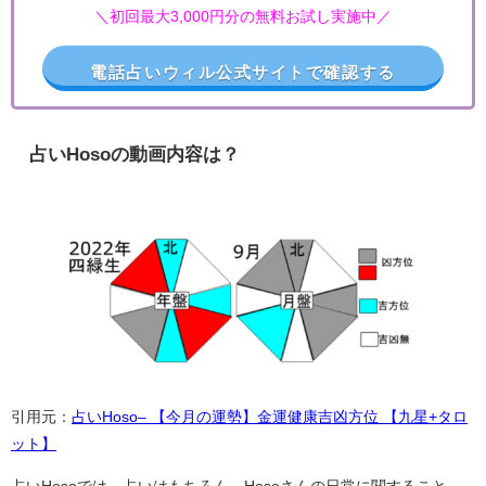
＼初回最大3,000円分の無料お試し実施中／
電話占いウィル公式サイトで確認する
占いHosoの動画内容は？
引用元：
占いHoso– 【今月の運勢】金運健康吉凶方位 【九星+タロ
ット】
占いHosoでは、占いはもちろん、Hosoさんの日常に関すること、