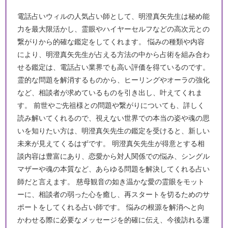
電話占いウィルの人気占い師として、明澄真矢先生は秘め能
力を最大限活かし、霊眼やハイヤーセルフなどの高次元との
繋がりから的確な鑑定をしてくれます。 悩みの種類や内容
により、明澄真矢先生が占える方法の中から占術を組み合わ
せる鑑定は、電話占い業界でも高い評価を得ているのです。
霊的な問題を解消するものから、ヒーリングやオーラの強化
など、相談者が求めているものを引き出し、叶えてくれま
す。 前世やご先祖様との問題や繋がりについても、詳しく
読み解いてくれるので、視えない世界での本当の姿や魂の思
いを知りたい方は、明澄真矢先生の鑑定を受けると、新しい
未来が見えてくるはずです。 明澄真矢先生が得意とする相
談内容は豊富にあり、恋愛から対人関係での悩み、シングル
マザーや魂の本質など、あらゆる問題を解決してくれる占い
師だと言えます。 慈母観音の如き温かな愛の霊眼をモット
ーに、相談者の弱った心を癒し、再スタートを切るためのサ
ポートをしてくれる占い師です。 悩みの根源を解消へと向
かわせる際に必要なメッセージを的確に伝え、今後訪れる運