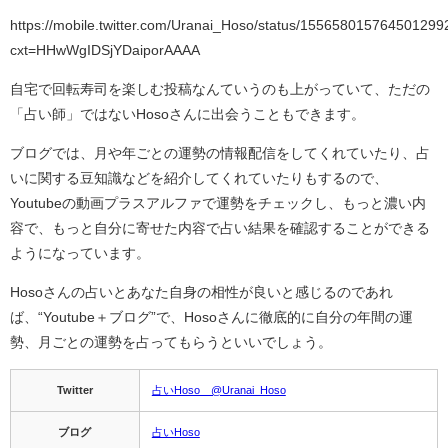
https://mobile.twitter.com/Uranai_Hoso/status/155658015764501299
cxt=HHwWgIDSjYDaiporAAAA
自宅で回転寿司を楽しむ投稿なんていうのも上がっていて、ただの
「占い師」ではないHosoさんに出会うこともできます。
ブログでは、月や年ごとの運勢の情報配信をしてくれていたり、占
いに関する豆知識などを紹介してくれていたりもするので、
Youtubeの動画プラスアルファで運勢をチェックし、もっと濃い内
容で、もっと自分に寄せた内容で占い結果を確認することができる
ようになっています。
Hosoさんの占いとあなた自身の相性が良いと感じるのであれ
ば、“Youtube＋ブログ”で、Hosoさんに徹底的に自分の年間の運
勢、月ごとの運勢を占ってもらうといいでしょう。
Twitter
占いHoso @Uranai_Hoso
ブログ
占いHoso