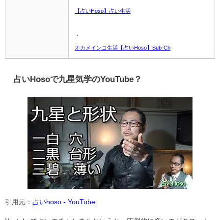
【占いHoso】占い生活
・
オカメインコ生活【占いHoso】Sub-Ch
占いHosoで九星気学のYouTube？
引用元：
占いhoso - YouTube