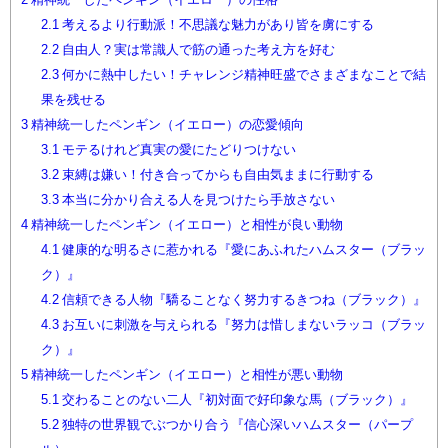
2.1
考えるより行動派！不思議な魅力があり皆を虜にする
2.2
自由人？実は常識人で筋の通った考え方を好む
2.3
何かに熱中したい！チャレンジ精神旺盛でさまざまなことで結
果を残せる
3
精神統一したペンギン（イエロー）の恋愛傾向
3.1
モテるけれど真実の愛にたどりつけない
3.2
束縛は嫌い！付き合ってからも自由気ままに行動する
3.3
本当に分かり合える人を見つけたら手放さない
4
精神統一したペンギン（イエロー）と相性が良い動物
4.1
健康的な明るさに惹かれる『愛にあふれたハムスター（ブラッ
ク）』
4.2
信頼できる人物『驕ることなく努力するきつね（ブラック）』
4.3
お互いに刺激を与えられる『努力は惜しまないラッコ（ブラッ
ク）』
5
精神統一したペンギン（イエロー）と相性が悪い動物
5.1
交わることのない二人『初対面で好印象な馬（ブラック）』
5.2
独特の世界観でぶつかり合う『信心深いハムスター（パープ