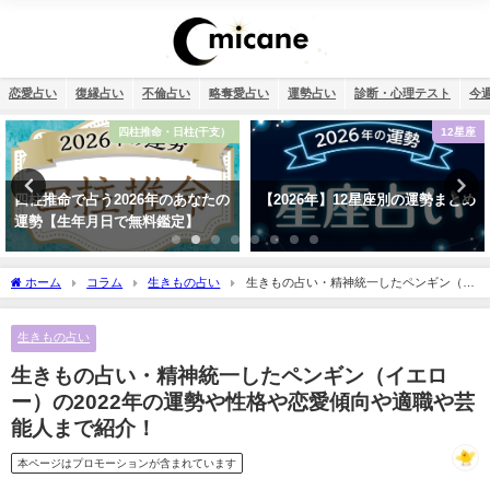
恋愛占い
復縁占い
不倫占い
略奪愛占い
運勢占い
診断・心理テスト
今
12星座
恋愛
【2026年】12星座別の運勢まとめ
タロット占い・彼氏の浮気が心
配…浮気度診断でチェック！
ホーム
コラム
生きもの占い
生きもの占い・精神統一したペンギン（イ
エロー）の2022年の運勢や性格や恋愛傾向や適職や芸能人まで紹介！
生きもの占い
生きもの占い・精神統一したペンギン（イエロ
ー）の2022年の運勢や性格や恋愛傾向や適職や芸
能人まで紹介！
本ページはプロモーションが含まれています