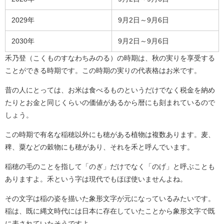
2029年
9月2日～9月6日
2030年
9月2日～9月6日
禾乃登（こくものすなわちみのる）の時期は、秋の実りを享受する
ことができる時期です。この時期の実りの代表格はお米です。
昔の人にとっては、お米は食べるものというだけでなく税金を納め
たりとお金と同じくらいの価値があるから暦にも刻まれているので
しょう。
この時期で有名な稲穂以外にも穂がある植物は複数あります。麦、
稗、粟などの穀物にも穂があり、それを禾と呼んでいます。
稲穂の毛のことを指して「のぎ」だけでなく「のげ」と呼ぶことも
ありますよ。禾という字は現代でもほぼ使いませんよね。
その文字は稲の姿を描いた象形文字が元になっているみたいです。
稲は、既に縄文時代には日本に存在していたことから象形文字で既
に表されていたそうですよ。