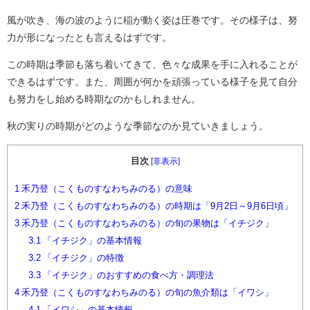
風が吹き、海の波のように稲が動く姿は圧巻です。その様子は、努
力が形になったとも言えるはずです。
この時期は季節も落ち着いてきて、色々な成果を手に入れることが
できるはずです。また、周囲が何かを頑張っている様子を見て自分
も努力をし始める時期なのかもしれません。
秋の実りの時期がどのような季節なのか見ていきましょう。
目次
[
非表示
]
1
禾乃登（こくものすなわちみのる）の意味
2
禾乃登（こくものすなわちみのる）の時期は「9月2日～9月6日頃」
3
禾乃登（こくものすなわちみのる）の旬の果物は「イチジク」
3.1
「イチジク」の基本情報
3.2
「イチジク」の特徴
3.3
「イチジク」のおすすめの食べ方・調理法
4
禾乃登（こくものすなわちみのる）の旬の魚介類は「イワシ」
4.1
「イワシ」の基本情報