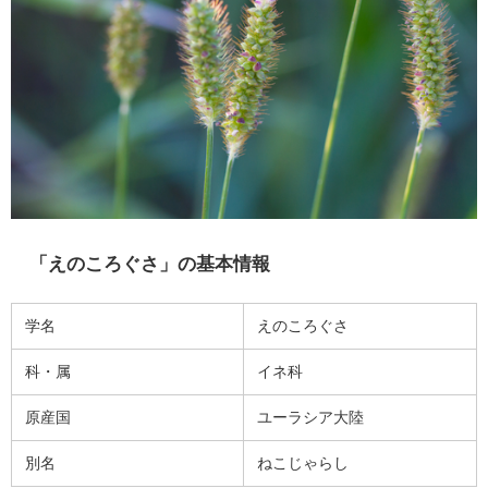
「えのころぐさ」の基本情報
学名
えのころぐさ
科・属
イネ科
原産国
ユーラシア大陸
別名
ねこじゃらし