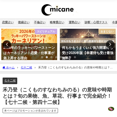
恋愛占い
復縁占い
不倫占い
略奪愛占い
運勢占い
診断・心理テスト
今
おまじない
復縁
何もかもうまくいく強力開運待ち
タロット占い・元彼の今の私に対
受け2026年版【幸運待ち受け最強
する気持ちは？どう思ってる？
無料】
ホーム
七十二候
禾乃登（こくものすなわちみのる）の意味や時期とは？旬
の果物、魚、草花、行事まで完全紹介！【七十二候・第四十二候】
七十二候
禾乃登（こくものすなわちみのる）の意味や時期
とは？旬の果物、魚、草花、行事まで完全紹介！
【七十二候・第四十二候】
本ページはプロモーションが含まれています