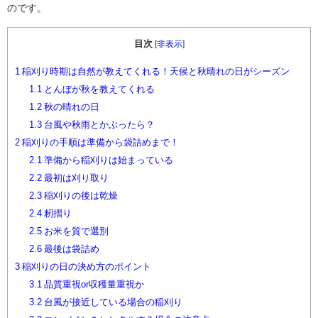
のです。
目次
[
非表示
]
1
稲刈り時期は自然が教えてくれる！天候と秋晴れの日がシーズン
1.1
とんぼが秋を教えてくれる
1.2
秋の晴れの日
1.3
台風や秋雨とかぶったら？
2
稲刈りの手順は準備から袋詰めまで！
2.1
準備から稲刈りは始まっている
2.2
最初は刈り取り
2.3
稲刈りの後は乾燥
2.4
籾摺り
2.5
お米を質で選別
2.6
最後は袋詰め
3
稲刈りの日の決め方のポイント
3.1
品質重視or収穫量重視か
3.2
台風が接近している場合の稲刈り