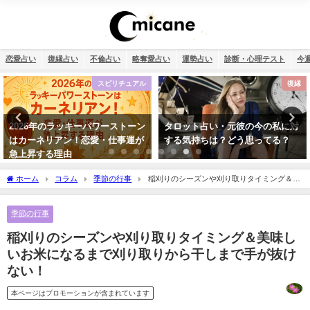
恋愛占い
復縁占い
不倫占い
略奪愛占い
運勢占い
診断・心理テスト
今
スピリチュアル
復縁
2026年のラッキーパワーストーン
タロット占い・元彼の今の私に対
はカーネリアン！恋愛・仕事運が
する気持ちは？どう思ってる？
急上昇する理由
ホーム
コラム
季節の行事
稲刈りのシーズンや刈り取りタイミング＆美
味しいお米になるまで刈り取りから干しまで手が抜けない！
季節の行事
稲刈りのシーズンや刈り取りタイミング＆美味し
いお米になるまで刈り取りから干しまで手が抜け
ない！
本ページはプロモーションが含まれています