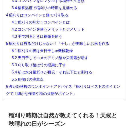
3.3
コンバインをレンタルする場合の注意点
3.4
積算温度で稲刈りの時期を見極める
4
稲刈りはコンバインと鎌で刈り取る
4.1
稲刈りの味方！コンバインとは
4.2
コンバインを使うメリットとデメリット
4.3
手で刈るときは裾鎌を使う
5
稲刈りは狩るだけじゃない！「干し」が美味しいお米を作る
5.1
稲刈りの後は天日干しor機械乾燥
5.2
天日干しでコメのアミノ酸や栄養素が増す
5.3
刈り取り後は竹の稲架に干す
5.4
籾は水分量15％が目安！それ以下だと割れる
5.5
稲揚げの注意点
6
占い師秋桜のワンポイントアドバイス「稲刈りはベストのタイミン
グで！細かな作業や稲の状態がポイント」
稲刈り時期は自然が教えてくれる！天候と
秋晴れの日がシーズン