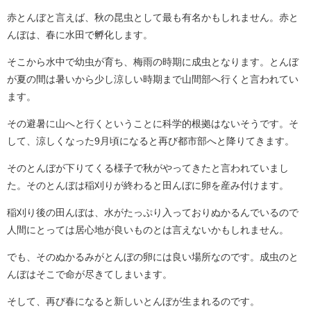
赤とんぼと言えば、秋の昆虫として最も有名かもしれません。赤と
んぼは、春に水田で孵化します。
そこから水中で幼虫が育ち、梅雨の時期に成虫となります。とんぼ
が夏の間は暑いから少し涼しい時期まで山間部へ行くと言われてい
ます。
その避暑に山へと行くということに科学的根拠はないそうです。そ
して、涼しくなった9月頃になると再び都市部へと降りてきます。
そのとんぼが下りてくる様子で秋がやってきたと言われていまし
た。そのとんぼは稲刈りが終わると田んぼに卵を産み付けます。
稲刈り後の田んぼは、水がたっぷり入っておりぬかるんでいるので
人間にとっては居心地が良いものとは言えないかもしれません。
でも、そのぬかるみがとんぼの卵には良い場所なのです。成虫のと
んぼはそこで命が尽きてしまいます。
そして、再び春になると新しいとんぼが生まれるのです。