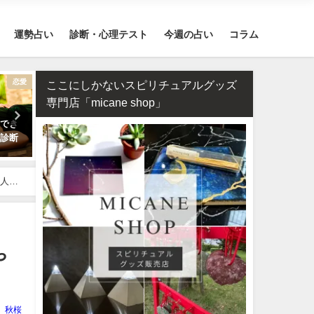
運勢占い
診断・心理テスト
今週の占い
コラム
恋愛
干支占い
ここにしかないスピリチュアルグッズ
専門店「micane shop」
つでき
干支占い2026年（令和8年）【十
タロット占い・元彼の今の
か診断
二支＋60種類（60干支）の運
対する気持ちは？どう思っ
勢・性格・相性を無料紹介】
る？
能人ま
や
秋桜