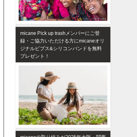
micane Pick up trashメンバーにご登
録・ご協力いただける方にmicaneオリ
ジナルビブス&シリコンバンドを無料
プレゼント！
micaneの取り組みが2025年大阪・関西