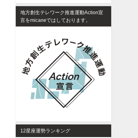
地方創生テレワーク推進運動Action宣
言をmicaneではしております。
12星座運勢ランキング