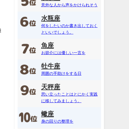
意外な人から声をかけられそう
水瓶座
何をしたいのか書き出しておく
飛
といいでしょう。
魚座
お節介には優しい一言を
牡牛座
周囲の手助けをする日
天秤座
思い立ったことはとにかく実践
に移してみましょう。
蠍座
身の回りの整理を