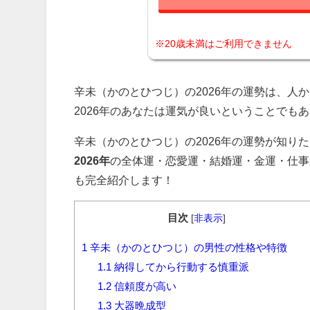
※20歳未満はご利用できません
辛未（かのとひつじ）の2026年の運勢は、人
2026年のあなたは運気が良いということでも
辛未（かのとひつじ）の2026年の運勢が知り
2026年
の全体運・恋愛運・結婚運・金運・仕事
も完全紹介します！
目次
[
非表示
]
1
辛未（かのとひつじ）の男性の性格や特徴
1.1
納得してから行動する慎重派
1.2
信頼度が高い
1.3
大器晩成型