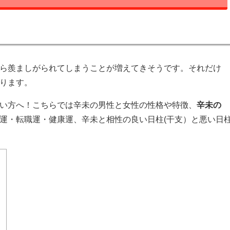
から羨ましがられてしまうことが増えてきそうです。それだけ
あります。
たい方へ！こちらでは辛未の男性と女性の性格や特徴、
辛未の
運・転職運・健康運、辛未と相性の良い日柱(干支）と悪い日