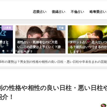
恋愛占い
復縁占い
不倫占い
略奪愛占い
12星座
不倫
運勢まと
相性占い・既婚者なのに片思
タロット占い・恋人はい
い…この恋愛は上手くいく？諦
る？彼氏はいつできるの
めるべき？
します！
026年の運勢は？男女別の性格や相性の良い日柱・悪い日柱や辛未生まれの芸
女別の性格や相性の良い日柱・悪い日柱
紹介！