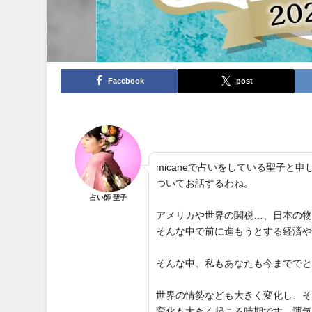
Facebook
post
micaneで占いをしている聖子
ついてお話するわね。
占い師 聖子
アメリカや世界の関税…、日本の
そんな中で前に進もうとする経済
そんな中、私もあなたも今までで
世界の情勢なども大きく変化し、
変化も大きく起こる時期です。運