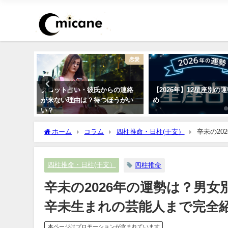
恋愛
恋愛
浮気が心
タロット占い・彼氏からの連絡
【2026年】12星座別の
ック！
が来ない理由は？待つほうがい
め
い？
ホーム
コラム
四柱推命・日柱(干支）
辛未の2
で完全紹介！
四柱推命・日柱(干支）
四柱推命
辛未の2026年の運勢は？男
辛未生まれの芸能人まで完全
本ページはプロモーションが含まれています