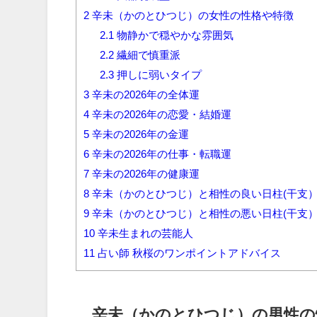
2
辛未（かのとひつじ）の女性の性格や特徴
2.1
物静かで穏やかな雰囲気
2.2
繊細で慎重派
2.3
押しに弱いタイプ
3
辛未の2026年の全体運
4
辛未の2026年の恋愛・結婚運
5
辛未の2026年の金運
6
辛未の2026年の仕事・転職運
7
辛未の2026年の健康運
8
辛未（かのとひつじ）と相性の良い日柱(干支
9
辛未（かのとひつじ）と相性の悪い日柱(干支
10
辛未生まれの芸能人
11
占い師 秋桜のワンポイントアドバイス
辛未（かのとひつじ）の男性の