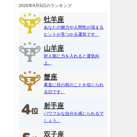
2026年8月6日のランキング
牡羊座
あなたの魅力や人間性が深まる
ヒントが見つかる運気です。
山羊座
対人面に力を入れると運気向
上。
蟹座
素直に目の前のことを信じられ
る日です。
射手座
パワフルな自分を感じられるで
しょう。
双子座